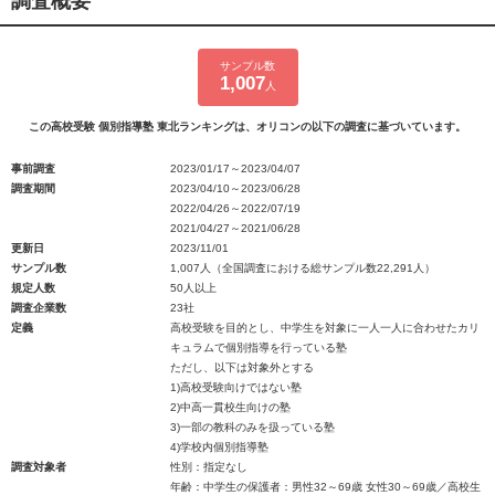
調査概要
サンプル数
1,007
人
この高校受験 個別指導塾 東北ランキングは、オリコンの以下の調査に基づいています。
事前調査
2023/01/17～2023/04/07
調査期間
2023/04/10～2023/06/28
2022/04/26～2022/07/19
2021/04/27～2021/06/28
更新日
2023/11/01
サンプル数
1,007人（全国調査における総サンプル数22,291人）
規定人数
50人以上
調査企業数
23社
定義
高校受験を目的とし、中学生を対象に一人一人に合わせたカリ
キュラムで個別指導を行っている塾
ただし、以下は対象外とする
1)高校受験向けではない塾
2)中高一貫校生向けの塾
3)一部の教科のみを扱っている塾
4)学校内個別指導塾
調査対象者
性別：指定なし
年齢：中学生の保護者：男性32～69歳 女性30～69歳／高校生