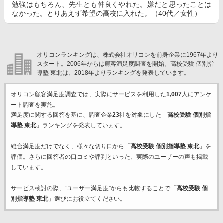
勉強はもちろん、先生とも仲良くやれた。嫌だと思ったことは
なかった。とりあえず希望の高校に入れた。（40代／女性）
オリコンランキングは、株式会社オリコンを前身企業に1967年より
スタート。2006年からは顧客満足度調査を開始。高校受験 個別指
導塾 東北は、2018年よりランキングを発表しています。
オリコン顧客満足度調査では、実際にサービスを利用した
1,007
人にアンケ
ート調査を実施。
満足度に関する回答を基に、調査企業
23
社を対象にした「
高校受験 個別指
導塾 東北
」ランキングを発表しています。
総合満足度だけでなく、様々な切り口から「
高校受験 個別指導塾 東北
」を
評価。さらに回答者の口コミや評判といった、実際のユーザーの声も掲載
しています。
サービス検討の際、“ユーザー満足度”からも比較することで「
高校受験 個
別指導塾 東北
」選びにお役立てください。