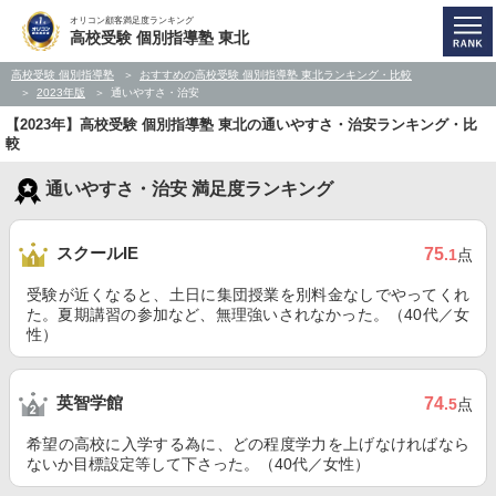
オリコン顧客満足度ランキング
高校受験 個別指導塾 東北
高校受験 個別指導塾
おすすめの高校受験 個別指導塾 東北ランキング・比較
2023年版
通いやすさ・治安
【2023年】高校受験 個別指導塾 東北の通いやすさ・治安ランキング・比
較
通いやすさ・治安 満足度ランキング
スクールIE
75
.1
点
受験が近くなると、土日に集団授業を別料金なしでやってくれ
た。夏期講習の参加など、無理強いされなかった。（40代／女
性）
英智学館
74
.5
点
希望の高校に入学する為に、どの程度学力を上げなければなら
ないか目標設定等して下さった。（40代／女性）