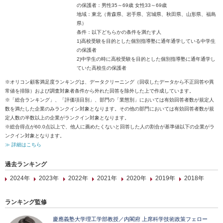
の保護者：男性35～69歳 女性33～69歳
地域：東北（青森県、岩手県、宮城県、秋田県、山形県、福島
県）
条件：以下どちらかの条件を満たす人
1)高校受験を目的とした個別指導塾に通年通学している中学生
の保護者
2)中学生の時に高校受験を目的とした個別指導塾に通年通学し
ていた高校生の保護者
※オリコン顧客満足度ランキングは、データクリーニング（回収したデータから不正回答や異
常値を排除）および調査対象者条件から外れた回答を除外した上で作成しています。
※「総合ランキング」、「評価項目別」、部門の「業態別」においては有効回答者数が規定人
数を満たした企業のみランクイン対象となります。その他の部門においては有効回答者数が規
定人数の半数以上の企業がランクイン対象となります。
※総合得点が60.0点以上で、他人に薦めたくないと回答した人の割合が基準値以下の企業がラ
ンクイン対象となります。
≫ 詳細はこちら
過去ランキング
2024年
2023年
2022年
2021年
2020年
2019年
2018年
ランキング監修
慶應義塾大学理工学部教授／内閣府 上席科学技術政策フェロー