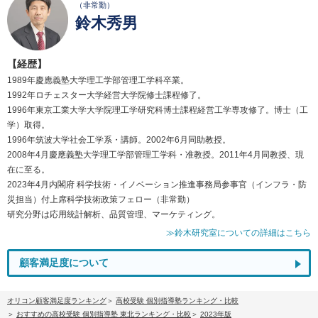
（非常勤）
鈴木秀男
【経歴】
1989年慶應義塾大学理工学部管理工学科卒業。
1992年ロチェスター大学経営大学院修士課程修了。
1996年東京工業大学大学院理工学研究科博士課程経営工学専攻修了。博士（工
学）取得。
1996年筑波大学社会工学系・講師。2002年6月同助教授。
2008年4月慶應義塾大学理工学部管理工学科・准教授。2011年4月同教授、現
在に至る。
2023年4月内閣府 科学技術・イノベーション推進事務局参事官（インフラ・防
災担当）付上席科学技術政策フェロー（非常勤）
研究分野は応用統計解析、品質管理、マーケティング。
≫鈴木研究室についての詳細はこちら
顧客満足度について
オリコン顧客満足度ランキング
高校受験 個別指導塾ランキング・比較
おすすめの高校受験 個別指導塾 東北ランキング・比較
2023年版