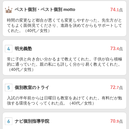
ベスト個別・ベスト個別 motto
74
.1
点
時間の変更など都合が悪くても変更しやすかった。先生方がと
てもよく面倒見てくださり、進路を決めてからもサポートして
くれた。（40代／女性）
明光義塾
73
.4
点
常に子供と向き合い分かるまで教えてくれた。子供が自ら積極
的に通っていた。親の私にも詳しく分かり易く教えてくれた。
（40代／女性）
個別教室のトライ
72
.7
点
入試の半年前からは日曜日も教室をあけてくれた。有料だが勉
強する環境をつくってくれた点。（40代／女性）
ナビ個別指導学院
70
.9
点