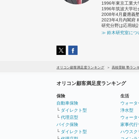
1996年東京工業
1996年筑波大学
2008年4月慶應
2023年4月内閣
研究分野は応用統
≫ 鈴木研究室につ
オリコン顧客満足度ランキング
高校受験 塾ラン
オリコン顧客満足度ランキング
保険
生活
自動車保険
ウォータ
└
ダイレクト型
浄水型
└
代理店型
ウォータ
バイク保険
家事代行
└
ダイレクト型
ハウスク
└
代理店型
コインラ