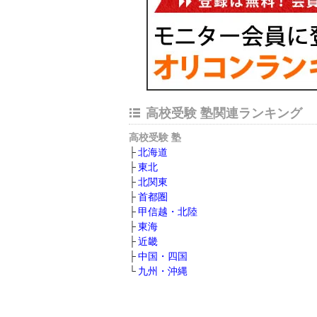
高校受験 塾関連ランキング
高校受験 塾
北海道
東北
北関東
首都圏
甲信越・北陸
東海
近畿
中国・四国
九州・沖縄