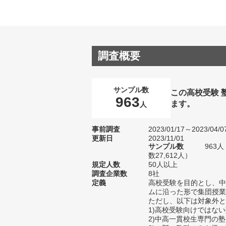
調査概要
サンプル数
この高校受験 
963
ます。
人
事前調査
2023/01/17～2023/04/0
更新日
2023/11/01
サンプル数
963
数27,612人）
規定人数
50人以上
調査企業数
8社
定義
高校受験を目的とし、中
ムに沿った形で集団授業
ただし、以下は対象外と
1)高校受験向けではな
2)中高一貫校生専門の塾