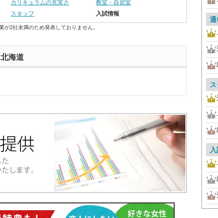
カリキュラムの充実さ
教室・自習室
スタッフ
入試情報
通
業が2社未満のため発表しておりません。
 北海道
ス
入