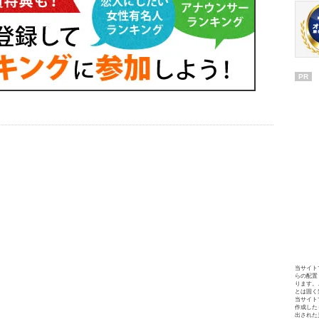
PR
当サイト
らの配置
ります。
とは固く
当サイト
作成した
出された