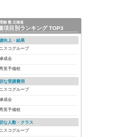
受験 塾 北海道
価項目別ランキング TOP3
績向上・結果
ニスコグループ
練成会
秀英予備校
切な受講費用
ニスコグループ
練成会
秀英予備校
切な人数・クラス
ニスコグループ