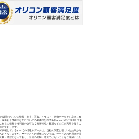
で公開されている情報（文字、写真、イラスト、画像データ等）及びこれ
・編集および構造などについての著作権は株式会社oricon MEに帰属してお
これらの情報を権利者の許可なく無断転載・複製などの二次利用を行うこ
禁じております。
で掲載しているすべての情報やデータは、当社の調査に基づいた結果から
ものとなりますが、サービスへの感想については、サービスの利用者が提
見解・感想となっており、当社の見解・意見ではないことをご理解いただ