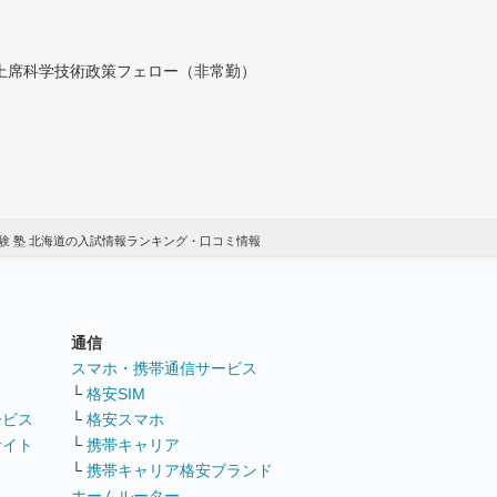
付上席科学技術政策フェロー（非常勤）
験 塾 北海道の入試情報ランキング・口コミ情報
通信
ト
スマホ・携帯通信サービス
└
格安SIM
ービス
└
格安スマホ
サイト
└
携帯キャリア
└
携帯キャリア格安ブランド
ホームルーター