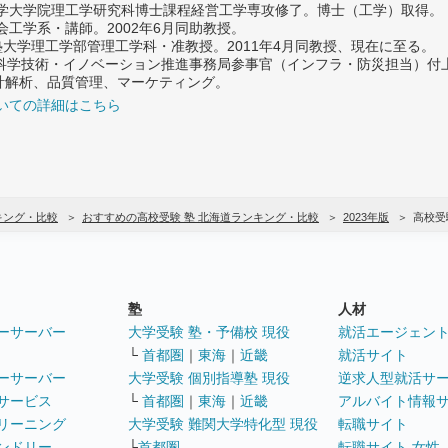
大学大学院理工学研究科博士課程経営工学専攻修了。博士（工学）取得。
社会工学系・講師。2002年6月同助教授。
義塾大学理工学部管理工学科・准教授。2011年4月同教授、現在に至る。
府 科学技術・イノベーション推進事務局参事官（インフラ・防災担当）
計解析、品質管理、マーケティング。
いての詳細はこちら
キング・比較
おすすめの高校受験 塾 北海道ランキング・比較
2023年版
高校受
塾
人材
ーサーバー
大学受験 塾・予備校 現役
就活エージェン
└
首都圏
｜
東海
｜
近畿
就活サイト
ーサーバー
大学受験 個別指導塾 現役
逆求人型就活サ
サービス
└
首都圏
｜
東海
｜
近畿
アルバイト情報
リーニング
大学受験 難関大学特化型 現役
転職サイト
ンドリー
└
首都圏
転職サイト 女性