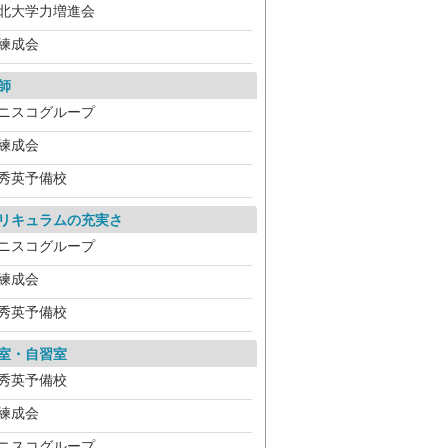
北大学力増進会
練成会
師
ニスコグループ
練成会
秀英予備校
リキュラムの充実さ
ニスコグループ
練成会
秀英予備校
室・自習室
秀英予備校
練成会
ニスコグループ