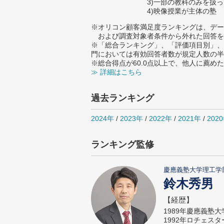
3)一部の教科のみを扱
4)映像授業が主体の塾
※オリコン顧客満足度ランキングは、デー
および調査対象者条件から外れた回答を
※「総合ランキング」、「評価項目別」、
門においては有効回答者数が規定人数の半
※総合得点が60.0点以上で、他人に薦
≫ 詳細はこちら
過去ランキング
2024年
/
2023年
/
2022年
/
2021年
/
202
ランキング監修
慶應義塾大学理工学
鈴木秀男
【経歴】
1989年慶應義塾
1992年ロチェス