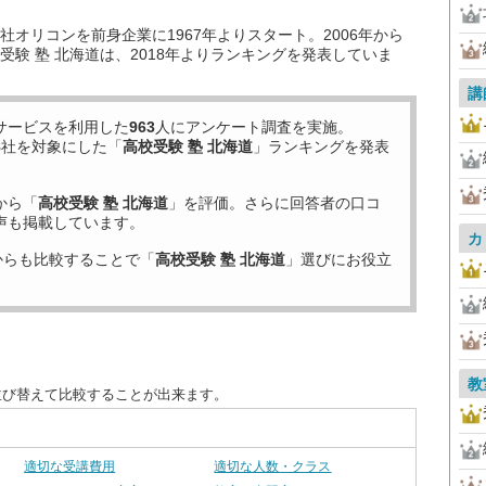
オリコンを前身企業に1967年よりスタート。2006年から
験 塾 北海道は、2018年よりランキングを発表していま
講
サービスを利用した
963
人にアンケート調査を実施。
8
社を対象にした「
高校受験 塾 北海道
」ランキングを発表
から「
高校受験 塾 北海道
」を評価。さらに回答者の口コ
声も掲載しています。
カ
からも比較することで「
高校受験 塾 北海道
」選びにお役立
教
並び替えて比較することが出来ます。
適切な受講費用
適切な人数・クラス