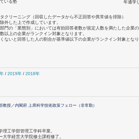
っている塾
年通学
タクリーニング（回収したデータから不正回答や異常値を排除）
除外した上で作成しています。
部門の「業態別」においては有効回答者数が規定人数を満たした企業の
数以上の企業がランクイン対象となります。
めたくないと回答した人の割合が基準値以下の企業がランクイン対象とな
0年
/
2019年
/
2018年
部教授／内閣府 上席科学技術政策フェロー（非常勤）
大学理工学部管理工学科卒業。
ター大学経営大学院修士課程修了。