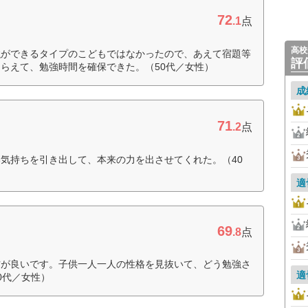
72
.1
点
高校
強ができるタイプのこどもではなかったので、あえて宿題等
評
らえて、勉強時間を確保できた。（50代／女性）
成
71
.2
点
気持ちを引き出して、本来の力を出させてくれた。（40
適
69
.8
点
方が良いです。子供一人一人の性格を見抜いて、どう勉強さ
適
0代／女性）