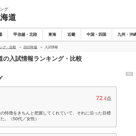
ング
北海道
圏
甲信越・北陸
東海
近畿
中国・四国
九州・沖
キング・比較
2023年版
入試情報
北海道の入試情報ランキング・比較
PR
グ
72
.4
点
れの特徴をきちんと把握してくれていて、それに沿った目標
た。（50代／女性）