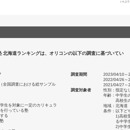
いた上で
塾 北海道ランキングは、オリコンの以下の調査に基づいてい
7
調査期間
2023/04/10～2
2022/04/26～2
人（全国調査における総サンプル
2021/04/27～2
調査対象者
性別：指定な
年齢：中学生の
高校生の
学生を対象に一定のカリキュラ
地域：北海道
を行っている塾
条件：以下ど
する
1)高
い塾
る中学
2)中