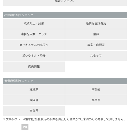
総合ランキング
評価項目別ランキング
成績向上・結果
適切な受講費用
適切な人数・クラス
講師
カリキュラムの充実さ
教室・自習室
通いやすさ・治安
スタッフ
提供情報
都道府県別ランキング
滋賀県
京都府
大阪府
兵庫県
奈良県
※文字がグレーの部門は当社規定の条件を満たした企業が2社未満のため発表しておりません。
PR