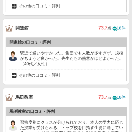
その他の口コミ・評判
開進館
73
.7
点
18件
開進館の口コミ・評判
駅近で通いやすかった。集団でも人数が多すぎず、規模
がちょうど良かった。先生たちの熱意がほどよかった。
（40代／女性）
その他の口コミ・評判
馬渕教室
73
.7
点
18件
馬渕教室の口コミ・評判
習熟度別にクラスが分けられており、本人の学力に応じ
た授業が受けられる。トップ校を目指す生徒に適してい