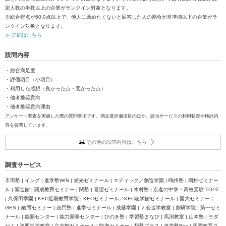
定人数の半数以上の企業がランクイン対象となります。
※総合得点が60.0点以上で、他人に薦めたくないと回答した人の割合が基準値以下の企業がラ
ンクイン対象となります。
≫ 詳細はこちら
設問内容
・総合満足度
・評価項目（小項目）
・利用した感想（良かった点・悪かった点）
・他者推奨意向
・他者推奨意向理由
アンケート調査を実施した際の質問事項です。満足度評価項目のほか、該当サービスの利用状況や検討内
容を質問しています。
その他の設問内容はこちら
調査サービス
市田塾 | イング | 進学塾WIN | 栄光ゼミナール | エディック／創造学園 | 鴎州塾 | 岡村ゼミナー
ル | 開進館 | 開成教育セミナー | 関塾 | 喜望ゼミナール | 木村塾 | 京進の中学・高校受験 TOPΣ
| 久保田学園 | KEC近畿教育学院 | KECゼミナール／KEC志学館ゼミナール | 国大セミナー |
GES | j教育セミナー | 志門塾 | 進学ゼミナール | 成基学園 | Ｚ会進学教室 | 創研学院 | 第一ゼミ
ナール | 能開センター | 能力開発センター | ひのき塾 | 学習塾まなび | 馬渕教室 | 山本塾 | ヨダ
ゼミ | 洛西進学教室 | 立志館ゼミナール | 臨海セミナー | 類塾プラス | 進学塾Rex | 馬淵教育グ