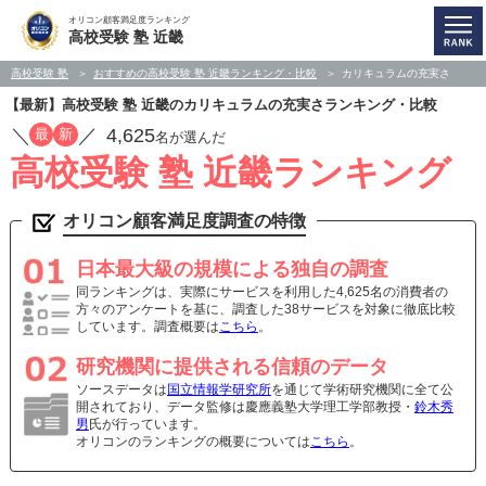
オリコン顧客満足度ランキング
高校受験 塾 近畿
高校受験 塾
おすすめの高校受験 塾 近畿ランキング・比較
カリキュラムの充実さ
【最新】高校受験 塾 近畿のカリキュラムの充実さランキング・比較
／
／
4,625
最
新
名が選んだ
高校受験 塾 近畿ランキング
オリコン顧客満足度調査の特徴
日本最大級の規模による独自の調査
同ランキングは、実際にサービスを利用した4,625名の消費者の
方々のアンケートを基に、調査した38サービスを対象に徹底比較
しています。調査概要は
こちら
。
研究機関に提供される信頼のデータ
ソースデータは
国立情報学研究所
を通じて学術研究機関に全て公
開されており、データ監修は慶應義塾大学理工学部教授・
鈴木秀
男
氏が行っています。
オリコンのランキングの概要については
こちら
。