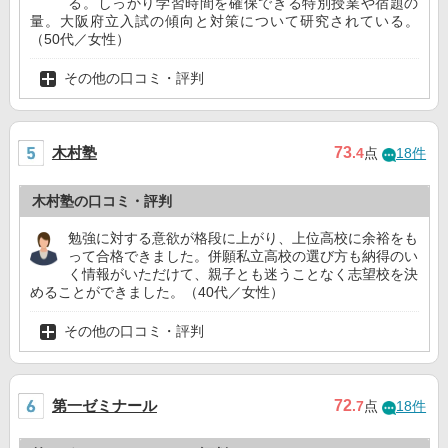
る。しっかり学習時間を確保できる特別授業や宿題の
量。大阪府立入試の傾向と対策について研究されている。
（50代／女性）
その他の口コミ・評判
木村塾
73
.4
点
18件
木村塾の口コミ・評判
勉強に対する意欲が格段に上がり、上位高校に余裕をも
って合格できました。併願私立高校の選び方も納得のい
く情報がいただけて、親子とも迷うことなく志望校を決
めることができました。（40代／女性）
その他の口コミ・評判
第一ゼミナール
72
.7
点
18件