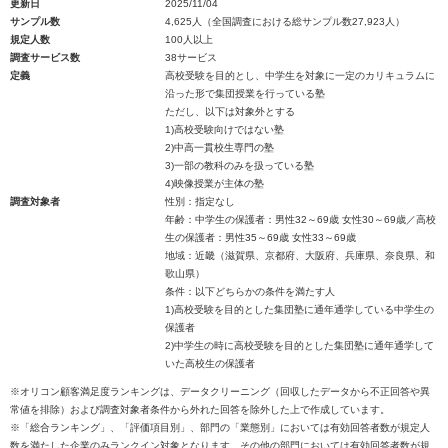
更新日
2025/11/04
サンプル数
4,625人（全国調査における総サンプル数27,923人）
規定人数
100人以上
調査サービス数
38サービス
定義
高校受験を目的とし、中学生を対象に一定のカリキュラムに
沿った形で集団授業を行っている塾
ただし、以下は対象外とする
1)高校受験向けではない塾
2)中高一貫校生専門の塾
3)一部の教科のみを扱っている塾
4)映像授業が主体の塾
調査対象者
性別：指定なし
年齢：中学生の保護者：男性32～69歳 女性30～69歳／高校
生の保護者：男性35～69歳 女性33～69歳
地域：近畿（滋賀県、京都府、大阪府、兵庫県、奈良県、和
歌山県）
条件：以下どちらかの条件を満たす人
1)高校受験を目的とした集団塾に通年通学している中学生の
保護者
2)中学生の時に高校受験を目的とした集団塾に通年通学して
いた高校生の保護者
※オリコン顧客満足度ランキングは、データクリーニング（回収したデータから不正回答や異
常値を排除）および調査対象者条件から外れた回答を除外した上で作成しています。
※「総合ランキング」、「評価項目別」、部門の「業態別」においては有効回答者数が規定人
数を満たした企業のみランクイン対象となります。その他の部門においては有効回答者数が規