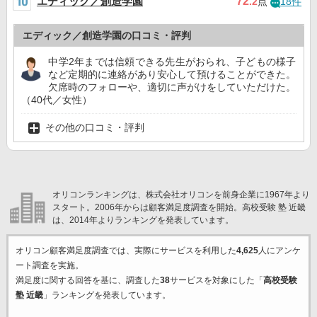
エディック／創造学園
72
.2
点
18件
エディック／創造学園の口コミ・評判
中学2年までは信頼できる先生がおられ、子どもの様子
など定期的に連絡があり安心して預けることができた。
欠席時のフォローや、適切に声がけをしていただけた。
（40代／女性）
その他の口コミ・評判
オリコンランキングは、株式会社オリコンを前身企業に1967年より
スタート。2006年からは顧客満足度調査を開始。高校受験 塾 近畿
は、2014年よりランキングを発表しています。
オリコン顧客満足度調査では、実際にサービスを利用した
4,625
人にアンケ
ート調査を実施。
満足度に関する回答を基に、調査した
38
サービスを対象にした「
高校受験
塾 近畿
」ランキングを発表しています。