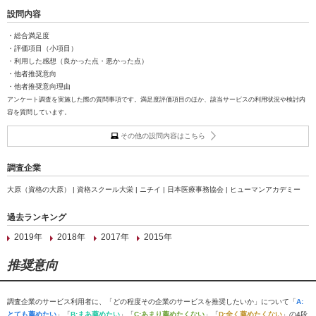
設問内容
・総合満足度
・評価項目（小項目）
・利用した感想（良かった点・悪かった点）
・他者推奨意向
・他者推奨意向理由
アンケート調査を実施した際の質問事項です。満足度評価項目のほか、該当サービスの利用状況や検討内
容を質問しています。
その他の設問内容はこちら
調査企業
大原（資格の大原） | 資格スクール大栄 | ニチイ | 日本医療事務協会 | ヒューマンアカデミー
過去ランキング
2019年
2018年
2017年
2015年
推奨意向
調査企業のサービス利用者に、「どの程度その企業のサービスを推奨したいか」について「
A:
とても薦めたい
」「
B:まあ薦めたい
」「
C:あまり薦めたくない
」「
D:全く薦めたくない
」の4段