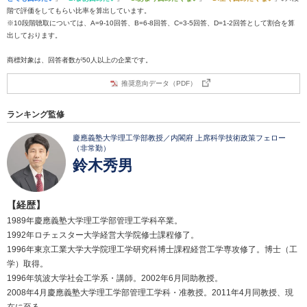
階で評価をしてもらい比率を算出しています。
※10段階聴取については、A=9-10回答、B=6-8回答、C=3-5回答、D=1-2回答として割合を算
出しております。
商標対象は、回答者数が50人以上の企業です。
推奨意向データ（PDF）
ランキング監修
慶應義塾大学理工学部教授／内閣府 上席科学技術政策フェロー
（非常勤）
鈴木秀男
【経歴】
1989年慶應義塾大学理工学部管理工学科卒業。
1992年ロチェスター大学経営大学院修士課程修了。
1996年東京工業大学大学院理工学研究科博士課程経営工学専攻修了。博士（工
学）取得。
1996年筑波大学社会工学系・講師。2002年6月同助教授。
2008年4月慶應義塾大学理工学部管理工学科・准教授。2011年4月同教授、現
在に至る。