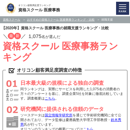
オリコン顧客満足度ランキング
資格スクール 医療事務
資格スクール
おすすめの資格スクール 医療事務ランキング・比較
就職支援
【2020年】資格スクール 医療事務の就職支援ランキング・比較
／
／
1,075
最
新
名が選んだ
資格スクール 医療事務ラン
キング
オリコン顧客満足度調査の特徴
日本最大級の規模による独自の調査
同ランキングは、実際にサービスを利用した1,075名の消費者の
方々のアンケートを基に、調査企業5社を対象に徹底比較していま
す。調査概要は
こちら
。
研究機関に提供される信頼のデータ
ソースデータは
国立情報学研究所
を通じて学術研究機関に全て公
開されており、データ監修は慶應義塾大学理工学部教授・
鈴木秀
男
氏が行っています。
オリコンのランキングの概要については
こちら
。