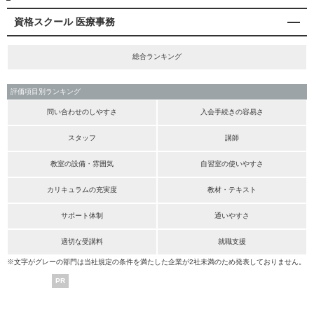
資格スクール 医療事務
総合ランキング
評価項目別ランキング
問い合わせのしやすさ
入会手続きの容易さ
スタッフ
講師
教室の設備・雰囲気
自習室の使いやすさ
カリキュラムの充実度
教材・テキスト
サポート体制
通いやすさ
適切な受講料
就職支援
※文字がグレーの部門は当社規定の条件を満たした企業が2社未満のため発表しておりません。
PR