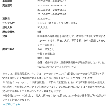
事前調査
2020/02/18～2020/04/10
調査期間
2020/04/13～2020/04/27
2019/04/26～2019/05/12
2018/06/07～2018/07/02
更新日
2020/09/01
サンプル数
1,075人（調査時サンプル数1,189人）
規定人数
50人以上
調査企業数
5社
定義
医療事務の資格習得を目的として、教室等に通学して学習する
スクールを指す。高校、大学、専門学校、無料で受講できるセ
ミナー等は除く。
調査対象者
性別：指定なし
年齢：18歳以上
地域：全国
条件：過去7年以内に医療事務資格の試験を受験した人で、勉
強方法に資格スクールを利用した人
※オリコン顧客満足度ランキングは、データクリーニング（回収したデータから不正回答や異
常値を排除）および調査対象者条件から外れた回答を除外した上で作成しています。
※「総合ランキング」、「評価項目別」、部門の「業態別」においては有効回答者数が規定人
数を満たした企業のみランクイン対象となります。その他の部門においては有効回答者数が規
定人数の半数以上の企業がランクイン対象となります。
※総合得点が60.00点以上で、他人に薦めたくないと回答した人の割合が基準値以下の企業がラ
ンクイン対象となります。
≫ 詳細はこちら