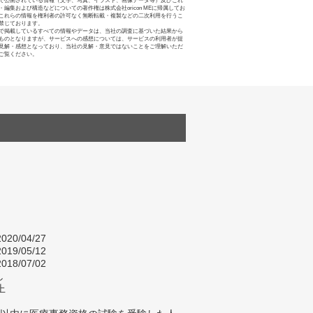
で公開されている情報（文字、写真、イラスト、画像データ等）及びこれ
・編集および構造などについての著作権は株式会社oricon MEに帰属してお
これらの情報を権利者の許可なく無断転載・複製などの二次利用を行うこ
禁じております。
で掲載しているすべての情報やデータは、当社の調査に基づいた結果から
ものとなりますが、サービスへの感想については、サービスの利用者が提
見解・感想となっており、当社の見解・意見ではないことをご理解いただ
ご覧ください。
020/04/27
019/05/12
018/07/02
し
上