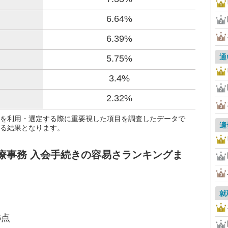
6.64%
6.39%
通
5.75%
3.4%
2.32%
を利用・選定する際に重要視した項目を調査したデータで
適
る結果となります。
療事務 入会手続きの容易さランキングま
就
6点