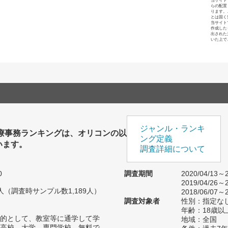
当サイト
らの配置
ります。
とは固く
当サイト
作成した
出された
いた上で
ジャンル・ランキ
医療事務ランキングは、オリコンの以
ング定義
います。
調査詳細について
0
調査期間
2020/04/13～2
2019/04/26～2
75人（調査時サンプル数1,189人）
2018/06/07～2
調査対象者
性別：指定な
年齢：18歳以
的として、教室等に通学して学
地域：全国
高校、大学、専門学校、無料で