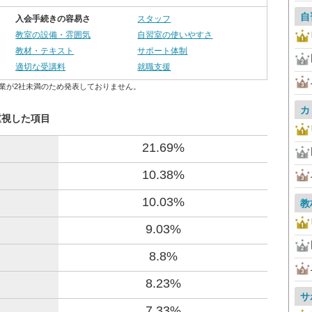
自
入会手続きの容易さ
スタッフ
教室の設備・雰囲気
自習室の使いやすさ
教材・テキスト
サポート体制
適切な受講料
就職支援
業が2社未満のため発表しておりません。
カ
重視した項目
21.69%
10.38%
10.03%
教
9.03%
8.8%
8.23%
サ
7.33%