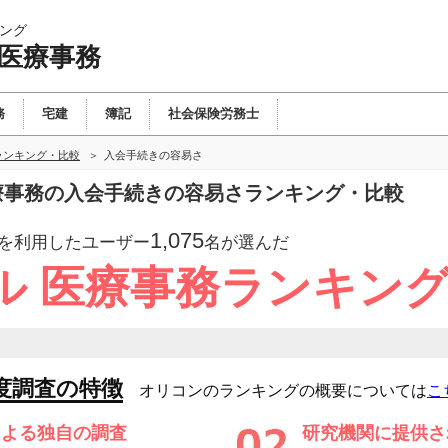
ング
 医療事務
務
宅建
簿記
社会保険労務士
ランキング・比較
入会手続きの容易さ
医療事務の入会手続きの容易さランキング・比較
1,075
を利用したユーザー
名が選んだ
ル 医療事務ランキン
度調査の特徴
オリコンのランキングの概要については
こ
による独自の調査
研究機関に提供さ