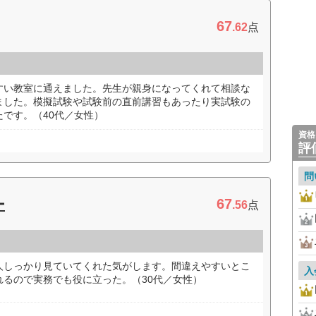
67
.62
点
すい教室に通えました。先生が親身になってくれて相談な
ました。模擬試験や試験前の直前講習もあったり実試験の
です。（40代／女性）
資格
評
問
67
ー
.56
点
人しっかり見ていてくれた気がします。間違えやすいとこ
入
れるので実務でも役に立った。（30代／女性）