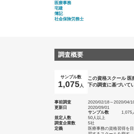
医療事務
宅建
簿記
社会保険労務士
調査概要
サンプル数
この資格スクール 
1,075
下の調査に基づいて
人
事前調査
2020/02/18～2020/04/1
更新日
2020/09/01
サンプル数
1,0
規定人数
50人以上
調査企業数
5社
定義
医療事務の資格習得を目
習するスクールを指す。