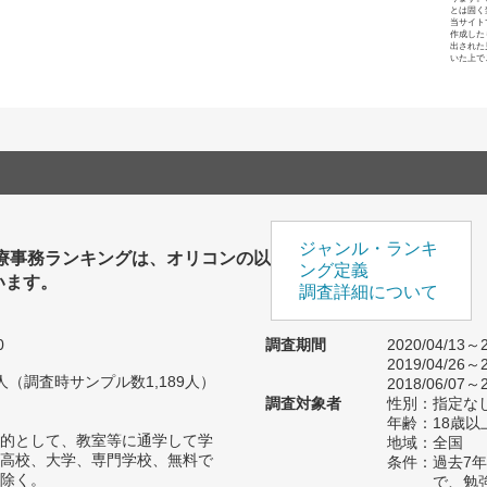
とは固く
当サイト
作成した
出された
いた上で
ジャンル・ランキ
医療事務ランキングは、オリコンの以
ング定義
います。
調査詳細について
0
調査期間
2020/04/13～2
2019/04/26～2
75人（調査時サンプル数1,189人）
2018/06/07～2
調査対象者
性別：指定な
年齢：18歳以
的として、教室等に通学して学
地域：全国
高校、大学、専門学校、無料で
条件：過去7
除く。
で、勉