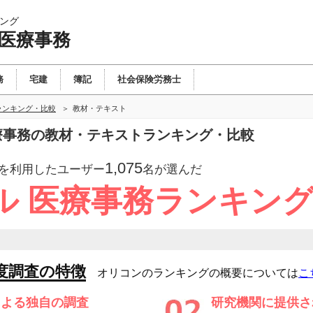
ング
 医療事務
務
宅建
簿記
社会保険労務士
ランキング・比較
教材・テキスト
医療事務の教材・テキストランキング・比較
1,075
を利用したユーザー
名が選んだ
ル 医療事務ランキン
度調査の特徴
オリコンのランキングの概要については
こ
による独自の調査
研究機関に提供さ