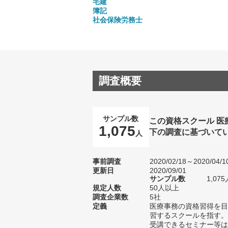
宅建
簿記
社会保険労務士
調査概要
サンプル数
この資格スクール 
1,075
下の調査に基づいて
人
事前調査
2020/02/18～2020/04/1
更新日
2020/09/01
サンプル数
1,0
規定人数
50人以上
調査企業数
5社
定義
医療事務の資格習得を目
習するスクールを指す。
受講できるセミナー等は