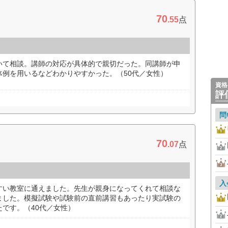
70
.55
点
いて相談。講師の対応が具体的で親切だった。同講師が申
体例を用いるなどわかりやすかった。（50代／女性）
資格
評
問
70
.07
点
入
すい教室に通えました。先生が親身になってくれて相談な
ました。模擬試験や試験前の直前講習もあったり実試験の
です。（40代／女性）