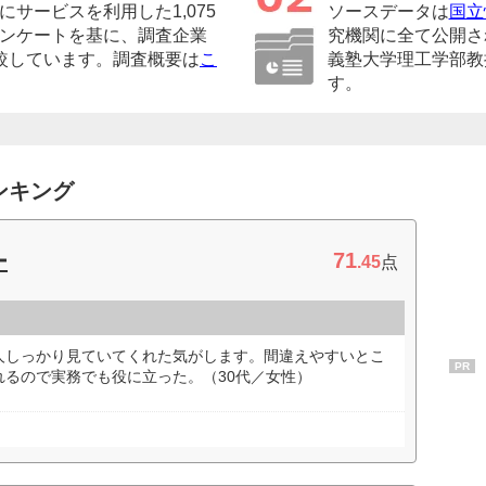
サービスを利用した1,075
ソースデータは
国立
ンケートを基に、調査企業
究機関に全て公開さ
較しています。調査概要は
こ
義塾大学理工学部教
す。
ンキング
71
ー
.45
点
人しっかり見ていてくれた気がします。間違えやすいとこ
PR
れるので実務でも役に立った。（30代／女性）