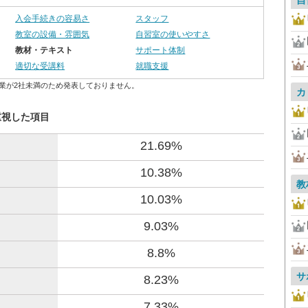
自
入会手続きの容易さ
スタッフ
教室の設備・雰囲気
自習室の使いやすさ
教材・テキスト
サポート体制
適切な受講料
就職支援
業が2社未満のため発表しておりません。
カ
重視した項目
21.69%
10.38%
教
10.03%
9.03%
8.8%
サ
8.23%
7.33%