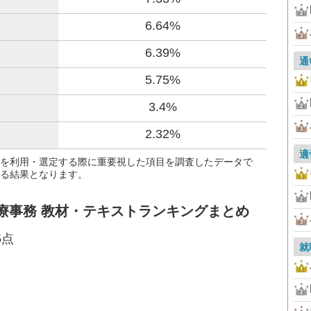
6.64%
6.39%
通
5.75%
3.4%
2.32%
適
を利用・選定する際に重要視した項目を調査したデータで
る結果となります。
療事務 教材・テキストランキングまとめ
5点
就