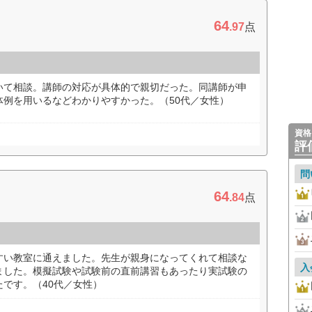
64
.97
点
いて相談。講師の対応が具体的で親切だった。同講師が申
体例を用いるなどわかりやすかった。（50代／女性）
資格
評
問
64
.84
点
すい教室に通えました。先生が親身になってくれて相談な
入
ました。模擬試験や試験前の直前講習もあったり実試験の
です。（40代／女性）