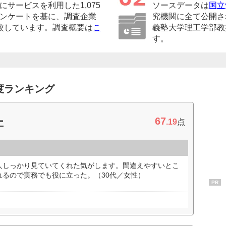
サービスを利用した1,075
ソースデータは
国立
ンケートを基に、調査企業
究機関に全て公開さ
較しています。調査概要は
こ
義塾大学理工学部教
す。
度ランキング
67
ー
.19
点
人しっかり見ていてくれた気がします。間違えやすいとこ
れるので実務でも役に立った。（30代／女性）
PR