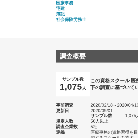
医療事務
宅建
簿記
社会保険労務士
調査概要
サンプル数
この資格スクール 
1,075
下の調査に基づいて
人
事前調査
2020/02/18～2020/04/1
更新日
2020/09/01
サンプル数
1,0
規定人数
50人以上
調査企業数
5社
定義
医療事務の資格習得を目
習するスクールを指す。