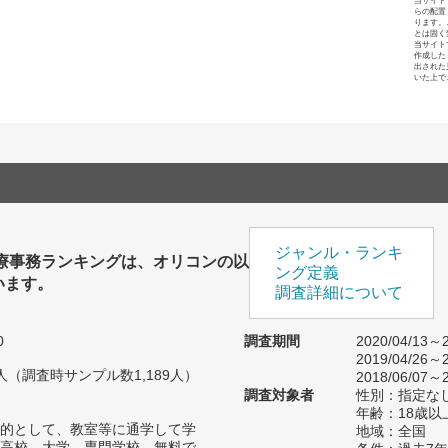
当サイト
らの配置
ります。
とは固く
当サイト
作成した
出された
いた上で
ジャンル・ランキ
医療事務ランキングは、オリコンの以
ング定義
います。
調査詳細について
0
調査期間
2020/04/13～2
2019/04/26～2
75人（調査時サンプル数1,189人）
2018/06/07～2
調査対象者
性別：指定な
年齢：18歳以
的として、教室等に通学して学
地域：全国
高校、大学、専門学校、無料で