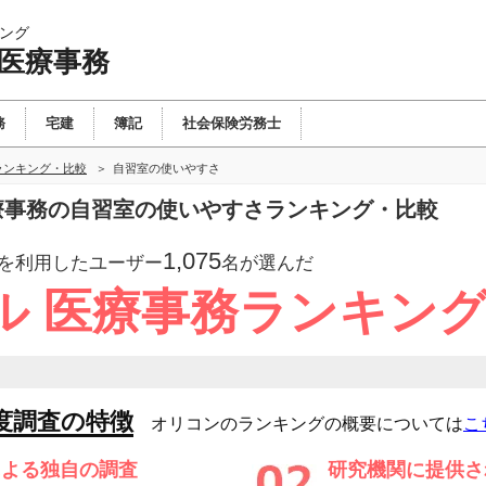
ング
 医療事務
務
宅建
簿記
社会保険労務士
ランキング・比較
自習室の使いやすさ
医療事務の自習室の使いやすさランキング・比較
1,075
を利用したユーザー
名が選んだ
ル 医療事務ランキン
度調査の特徴
オリコンのランキングの概要については
こ
による独自の調査
研究機関に提供さ