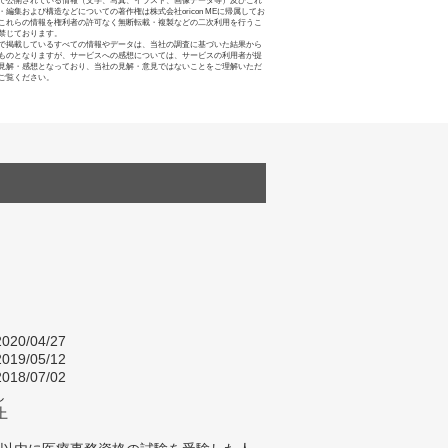
で公開されている情報（文字、写真、イラスト、画像データ等）及びこれ
・編集および構造などについての著作権は株式会社oricon MEに帰属してお
これらの情報を権利者の許可なく無断転載・複製などの二次利用を行うこ
禁じております。
で掲載しているすべての情報やデータは、当社の調査に基づいた結果から
ものとなりますが、サービスへの感想については、サービスの利用者が提
見解・感想となっており、当社の見解・意見ではないことをご理解いただ
ご覧ください。
020/04/27
019/05/12
018/07/02
し
上