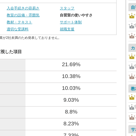
自
入会手続きの容易さ
スタッフ
教室の設備・雰囲気
自習室の使いやすさ
教材・テキスト
サポート体制
適切な受講料
就職支援
業が2社未満のため発表しておりません。
カ
重視した項目
21.69%
10.38%
10.03%
教
9.03%
8.8%
8.23%
サ
7.33%