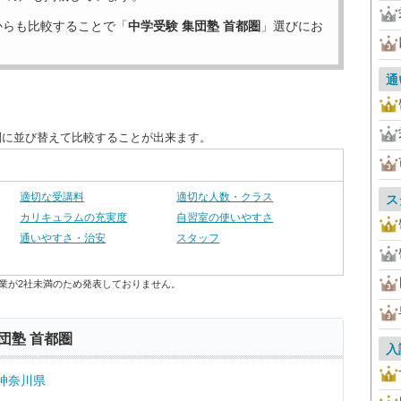
からも比較することで「
中学受験 集団塾 首都圏
」選びにお
通
別に並び替えて比較することが出来ます。
適切な受講料
適切な人数・クラス
ス
カリキュラムの充実度
自習室の使いやすさ
通いやすさ・治安
スタッフ
業が2社未満のため発表しておりません。
団塾 首都圏
入
神奈川県