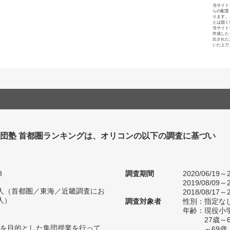
当サイト
らの配置
ります。
とは固く
当サイト
作成した
出された
いた上で
集団塾 首都圏ランキングは、オリコンの以下の調査に基づい
8
調査期間
2020/06/19～2
2019/08/09～2
02人（首都圏／東海／近畿調査にお
2018/08/17～2
人）
調査対象者
性別：指定な
年齢：現役小学
27歳～
を目的とした集団授業を行って
～69歳