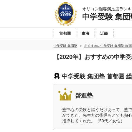
オリコン顧客満足度ランキ
中学受験 集団
首都圏
東海
近畿
中学受験 集団塾
おすすめの中学受験 集団塾 首
【2020年】おすすめの中学
中学受験 集団塾 首都圏 
啓進塾
塾中心の受験と謳うだけあって、塾
ができた。先生方の指導もとても熱
指導してくれた。（50代／女性）