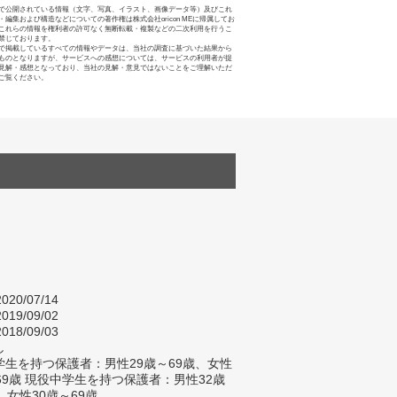
で公開されている情報（文字、写真、イラスト、画像データ等）及びこれ
・編集および構造などについての著作権は株式会社oricon MEに帰属してお
これらの情報を権利者の許可なく無断転載・複製などの二次利用を行うこ
禁じております。
で掲載しているすべての情報やデータは、当社の調査に基づいた結果から
ものとなりますが、サービスへの感想については、サービスの利用者が提
見解・感想となっており、当社の見解・意見ではないことをご理解いただ
ご覧ください。
020/07/14
019/09/02
018/09/03
し
生を持つ保護者：男性29歳～69歳、女性
69歳 現役中学生を持つ保護者：男性32歳
、女性30歳～69歳