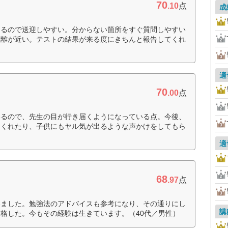
70
.10
点
成
あるので送迎しやすい。分からない箇所をすぐ質問しやすい
距離が近い。テストの結果が来る度にきちんと報告してくれ
適
70
.00
点
いるので、先生の目が行き届くようになっている点。今後、
てくれたり、子供にもヤル気が出るような声かけをしてもら
適
68
.97
点
いました。勉強法のアドバイスも参考になり、その通りにし
講
格した。今もその経験は生きています。（40代／男性）