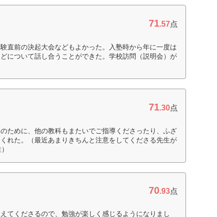
71
.57
点
受験直前の決起大会などもよかった。入塾時から年に一度は
などについて話し合うことができた。学校訪問（説明会）が
71
.30
点
ちのために、他の教科もまたいでご指導くださったり、ふざ
てくれた。（最近あまりきちんと注意をしてくださる先生が
性）
70
.93
点
教えてくださるので、勉強が楽しく感じるようになりまし