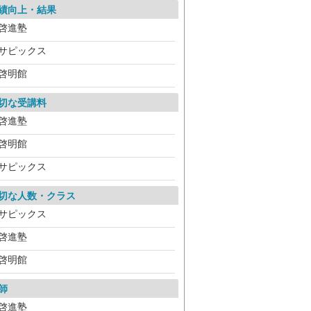
績向上・結果
啓進塾
サピックス
啓明館
切な受講料
啓進塾
啓明館
サピックス
切な人数・クラス
サピックス
啓進塾
啓明館
師
啓進塾