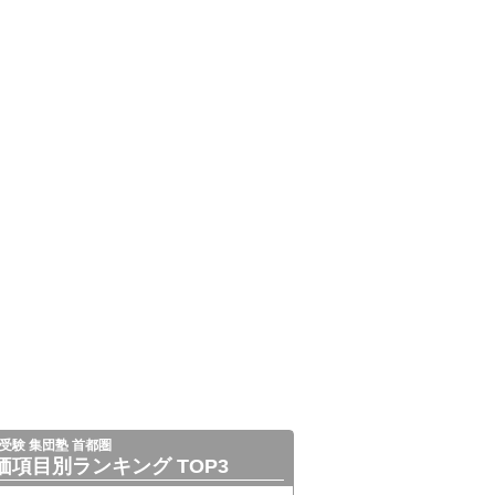
受験 集団塾 首都圏
価項目別ランキング TOP3