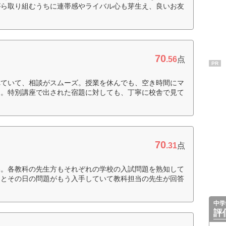
がら取り組むうちに連帯感やライバル心も芽生え、良いお友
70
.56
点
PR
れていて、相談がスムーズ。授業を休んでも、空き時間にマ
た。特別講座で出された宿題に対しても、丁寧に校舎で見て
70
.31
点
い。各教科の先生方もそれぞれの学校の入試問題を熟知して
くとその日の問題がもう入手していて教科担当の先生が回答
中学
評