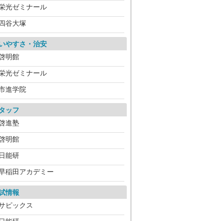
栄光ゼミナール
四谷大塚
いやすさ・治安
啓明館
栄光ゼミナール
市進学院
タッフ
啓進塾
啓明館
日能研
早稲田アカデミー
試情報
サピックス