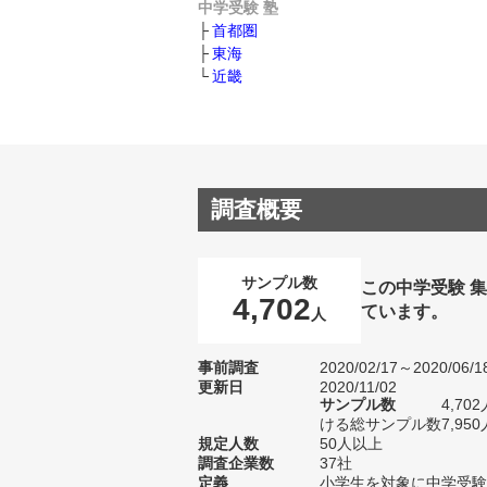
中学受験 塾
首都圏
東海
近畿
調査概要
サンプル数
この中学受験 
4,702
ています。
人
事前調査
2020/02/17～2020/06/1
更新日
2020/11/02
サンプル数
4,7
ける総サンプル数7,950
規定人数
50人以上
調査企業数
37社
定義
小学生を対象に中学受験