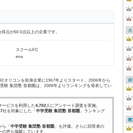
カ
得点が60.0点以上の企業です。
スクールFC
ena
自
オリコンを前身企業に1967年よりスタート。2006年から
験 集団塾 首都圏は、2008年よりランキングを発表してい
サービスを利用した
4,702
人にアンケート調査を実施。
37
社を対象にした「
中学受験 集団塾 首都圏
」ランキング
教
から「
中学受験 集団塾 首都圏
」を評価。さらに回答者の
ーの声も掲載しています。