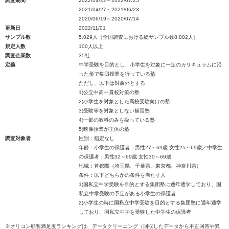
調査期間
2022/04/22～2022/07/25
2021/04/27～2021/06/23
2020/06/19～2020/07/14
更新日
2022/11/01
サンプル数
5,029人（全国調査における総サンプル数8,802人）
規定人数
100人以上
調査企業数
35社
定義
中学受験を目的とし、小学生を対象に一定のカリキュラムに沿
った形で集団授業を行っている塾
ただし、以下は対象外とする
1)公立中高一貫校対策の塾
2)小学生を対象とした高校受験向けの塾
3)受験等を対象としない補習塾
4)一部の教科のみを扱っている塾
5)映像授業が主体の塾
調査対象者
性別：指定なし
年齢：小学生の保護者：男性27～69歳 女性25～69歳／中学生
の保護者：男性32～69歳 女性30～69歳
地域：首都圏（埼玉県、千葉県、東京都、神奈川県）
条件：以下どちらかの条件を満たす人
1)国私立中学受験を目的とする集団塾に通年通学しており、国
私立中学受験の予定がある小学生の保護者
2)小学生の時に国私立中学受験を目的とする集団塾に通年通学
しており、国私立中学を受験した中学生の保護者
※オリコン顧客満足度ランキングは、データクリーニング（回収したデータから不正回答や異