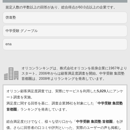
規定人数の半数以上の回答があり、総合得点が60.0点以上の企業です。
啓進塾
中学受験 グノーブル
ena
オリコンランキングは、株式会社オリコンを前身企業に1967年より
スタート。2006年からは顧客満足度調査を開始。中学受験 集団塾
首都圏は、2008年よりランキングを発表しています。
オリコン顧客満足度調査では、実際にサービスを利用した
5,029
人にアンケ
ート調査を実施。
満足度に関する回答を基に、調査企業
35
社を対象にした「
中学受験 集団塾
首都圏
」ランキングを発表しています。
総合満足度だけでなく、様々な切り口から「
中学受験 集団塾 首都圏
」を評
価。さらに回答者の口コミや評判といった、実際のユーザーの声も掲載し