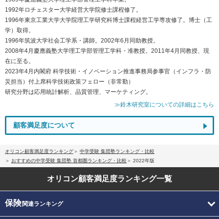
1992年ロチェスター大学経営大学院修士課程修了。
1996年東京工業大学大学院理工学研究科博士課程経営工学専攻修了。博士（工
学）取得。
1996年筑波大学社会工学系・講師。2002年6月同助教授。
2008年4月慶應義塾大学理工学部管理工学科・准教授。2011年4月同教授、現
在に至る。
2023年4月内閣府 科学技術・イノベーション推進事務局参事官（インフラ・防
災担当）付上席科学技術政策フェロー（非常勤）
研究分野は応用統計解析、品質管理、マーケティング。
≫鈴木研究室についての詳細はこちら
顧客満足度について
オリコン顧客満足度ランキング
中学受験 集団塾ランキング・比較
おすすめの中学受験 集団塾 首都圏ランキング・比較
2022年版
オリコン顧客満足度
ランキング一覧
保険
関連ランキング