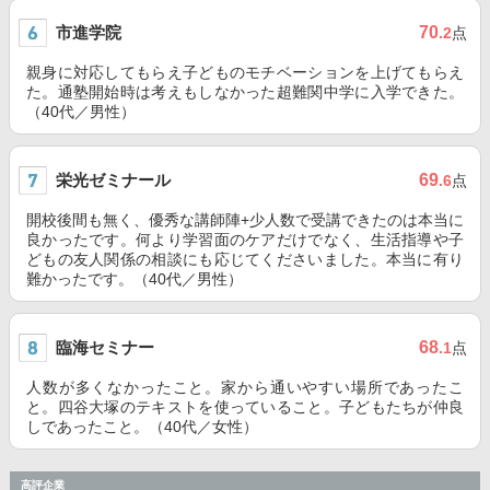
市進学院
70
.2
点
親身に対応してもらえ子どものモチベーションを上げてもらえ
た。通塾開始時は考えもしなかった超難関中学に入学できた。
（40代／男性）
栄光ゼミナール
69
.6
点
開校後間も無く、優秀な講師陣+少人数で受講できたのは本当に
良かったです。何より学習面のケアだけでなく、生活指導や子
どもの友人関係の相談にも応じてくださいました。本当に有り
難かったです。（40代／男性）
臨海セミナー
68
.1
点
人数が多くなかったこと。家から通いやすい場所であったこ
と。四谷大塚のテキストを使っていること。子どもたちが仲良
しであったこと。（40代／女性）
高評企業