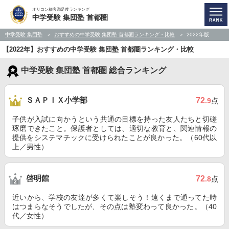
オリコン顧客満足度ランキング
中学受験 集団塾 首都圏
中学受験 集団塾
おすすめの中学受験 集団塾 首都圏ランキング・比較
2022年版
【2022年】おすすめの中学受験 集団塾 首都圏ランキング・比較
中学受験 集団塾 首都圏 総合ランキング
ＳＡＰＩＸ小学部
72
.9
点
子供が入試に向かうという共通の目標を持った友人たちと切磋
琢磨できたこと。保護者としては、適切な教育と、関連情報の
提供をシステマチックに受けられたことが良かった。（60代以
上／男性）
啓明館
72
.8
点
近いから、学校の友達が多くて楽しそう！遠くまで通ってた時
はつまらなそうでしたが、その点は塾変わって良かった。（40
代／女性）