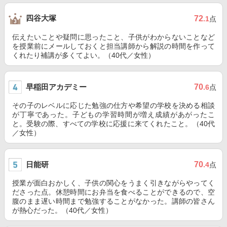
四谷大塚
72
.1
点
伝えたいことや疑問に思ったこと、子供がわからないことなど
を授業前にメールしておくと担当講師から解説の時間を作って
くれたり補講が多くてよい。（40代／女性）
早稲田アカデミー
70
.6
点
その子のレベルに応じた勉強の仕方や希望の学校を決める相談
が丁寧であった。子どもの学習時間が増え成績があがったこ
と。受験の際、すべての学校に応援に来てくれたこと。（40代
／女性）
日能研
70
.4
点
授業が面白おかしく、子供の関心をうまく引きながらやってく
ださった点。休憩時間にお弁当を食べることができるので、空
腹のまま遅い時間まで勉強することがなかった。講師の皆さん
が熱心だった。（40代／女性）