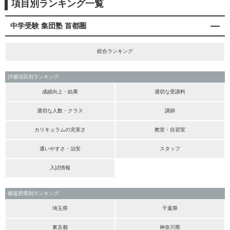
項目別ランキング一覧
中学受験 集団塾 首都圏
総合ランキング
評価項目別ランキング
成績向上・結果
適切な受講料
適切な人数・クラス
講師
カリキュラムの充実さ
教室・自習室
通いやすさ・治安
スタッフ
入試情報
都道府県別ランキング
埼玉県
千葉県
東京都
神奈川県