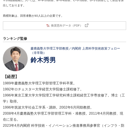
※10段階聴取については、A=9-10回答、B=6-8回答、C=3-5回答、D=1-2回答として割合を算
出しております。
商標対象は、回答者数が40人以上の企業です。
推奨意向データ（PDF）
ランキング監修
慶應義塾大学理工学部教授／内閣府 上席科学技術政策フェロー
（非常勤）
鈴木秀男
【経歴】
1989年慶應義塾大学理工学部管理工学科卒業。
1992年ロチェスター大学経営大学院修士課程修了。
1996年東京工業大学大学院理工学研究科博士課程経営工学専攻修了。博士（工
学）取得。
1996年筑波大学社会工学系・講師。2002年6月同助教授。
2008年4月慶應義塾大学理工学部管理工学科・准教授。2011年4月同教授、現
在に至る。
2023年4月内閣府 科学技術・イノベーション推進事務局参事官（インフラ・防