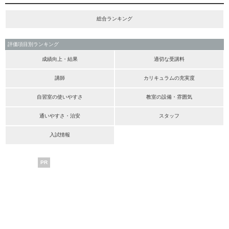
総合ランキング
評価項目別ランキング
成績向上・結果
適切な受講料
講師
カリキュラムの充実度
自習室の使いやすさ
教室の設備・雰囲気
通いやすさ・治安
スタッフ
入試情報
PR