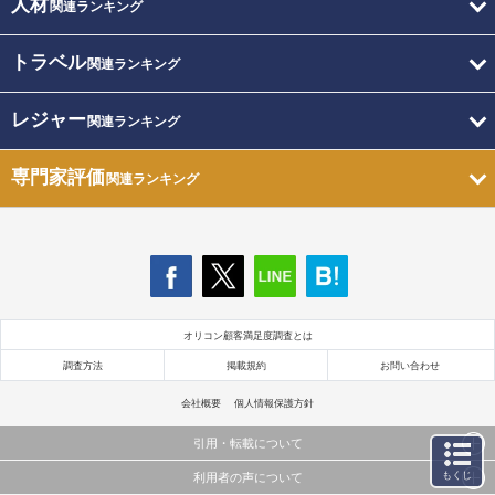
人材
関連ランキング
トラベル
関連ランキング
レジャー
関連ランキング
専門家評価
関連ランキング
オリコン顧客満足度調査とは
調査方法
掲載規約
お問い合わせ
会社概要
個人情報保護方針
引用・転載について
もくじ
利用者の声について
当サイトで公開されている情報（文字、写真、イラスト、画像データ等）及びこれらの配置・