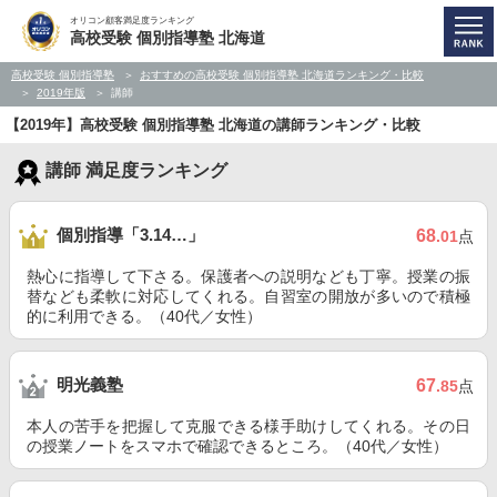
オリコン顧客満足度ランキング
高校受験 個別指導塾 北海道
高校受験 個別指導塾
おすすめの高校受験 個別指導塾 北海道ランキング・比較
2019年版
講師
【2019年】高校受験 個別指導塾 北海道の講師ランキング・比較
講師 満足度ランキング
個別指導「3.14…」
68
.01
点
熱心に指導して下さる。保護者への説明なども丁寧。授業の振
替なども柔軟に対応してくれる。自習室の開放が多いので積極
的に利用できる。（40代／女性）
明光義塾
67
.85
点
本人の苦手を把握して克服できる様手助けしてくれる。その日
の授業ノートをスマホで確認できるところ。（40代／女性）