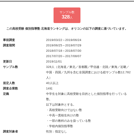
サンプル数
328
人
この高校受験 個別指導塾 北海道ランキングは、オリコンの以下の調査に基づいています。
事前調査
2019/03/22～2019/06/24
調査期間
2019/06/25～2019/07/29
2018/07/18～2018/07/30
2017/07/20～2017/08/07
更新日
2019/11/01
サンプル数
328人（北海道／東北／首都圏／甲信越・北陸／東海／近畿／
中国・四国／九州を含む全国調査における総サンプル数12,782
人）
規定人数
40人以上
調査企業数
14社
定義
中学生を対象に高校受験を目的とした個別指導を行っている
塾。
以下は対象外とする。
・高校受験向けではない塾
・中高一貫校生向けの塾
・一部の教科のみを扱っている塾
・学校内個別指導塾
調査対象者
性別：指定なし