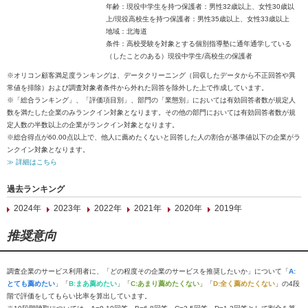
年齢：現役中学生を持つ保護者：男性32歳以上、女性30歳以
上/現役高校生を持つ保護者：男性35歳以上、女性33歳以上
地域：北海道
条件：高校受験を対象とする個別指導塾に通年通学している
（したことのある）現役中学生/高校生の保護者
※オリコン顧客満足度ランキングは、データクリーニング（回収したデータから不正回答や異
常値を排除）および調査対象者条件から外れた回答を除外した上で作成しています。
※「総合ランキング」、「評価項目別」、部門の「業態別」においては有効回答者数が規定人
数を満たした企業のみランクイン対象となります。その他の部門においては有効回答者数が規
定人数の半数以上の企業がランクイン対象となります。
※総合得点が60.00点以上で、他人に薦めたくないと回答した人の割合が基準値以下の企業がラ
ンクイン対象となります。
≫ 詳細はこちら
過去ランキング
2024年
2023年
2022年
2021年
2020年
2019年
推奨意向
調査企業のサービス利用者に、「どの程度その企業のサービスを推奨したいか」について「
A:
とても薦めたい
」「
B:まあ薦めたい
」「
C:あまり薦めたくない
」「
D:全く薦めたくない
」の4段
階で評価をしてもらい比率を算出しています。