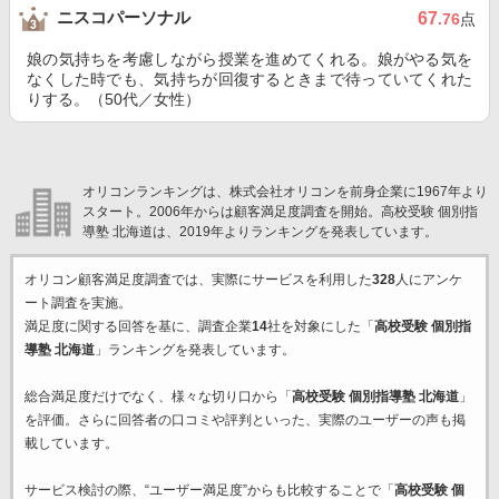
ニスコパーソナル
67
.76
点
娘の気持ちを考慮しながら授業を進めてくれる。娘がやる気を
なくした時でも、気持ちが回復するときまで待っていてくれた
りする。（50代／女性）
オリコンランキングは、株式会社オリコンを前身企業に1967年より
スタート。2006年からは顧客満足度調査を開始。高校受験 個別指
導塾 北海道は、2019年よりランキングを発表しています。
オリコン顧客満足度調査では、実際にサービスを利用した
328
人にアンケ
ート調査を実施。
満足度に関する回答を基に、調査企業
14
社を対象にした「
高校受験 個別指
導塾 北海道
」ランキングを発表しています。
総合満足度だけでなく、様々な切り口から「
高校受験 個別指導塾 北海道
」
を評価。さらに回答者の口コミや評判といった、実際のユーザーの声も掲
載しています。
サービス検討の際、“ユーザー満足度”からも比較することで「
高校受験 個