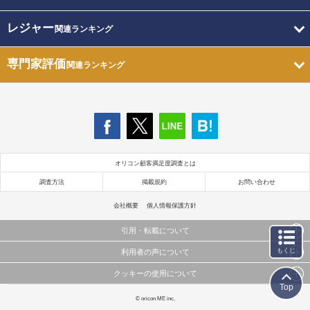
レジャー
関連ランキング
専門家評価
関連ランキング
オリコン顧客満足度調査とは
調査方法
掲載規約
お問い合わせ
会社概要
個人情報保護方針
引用・転載について
もくじ
利用者の声について
当サイトで公開されている情報（文字、写真、イラスト、画像データ等）及びこれらの配置・
編集および構造などについての著作権は株式会社oricon MEに帰属しております。
クッキーの使用について
当サイトに掲載している内容はすべてサービスの利用者が提出された見解・感想です。
これらの情報を権利者の許可なく無断転載・複製などの二次利用を行うことは固く禁じており
Top
弊社が内容について正確性を含め一切保証するものではありません。
ます。
このサイトでは Cookie を使用して、ユーザーに合わせたコンテンツや広告の表示、ソーシャル
© oricon ME inc.
弊社の見解・ 意見ではないことをご理解いただいた上でご覧ください。
メディア機能の提供、広告の表示回数やクリック数の測定を行っています。