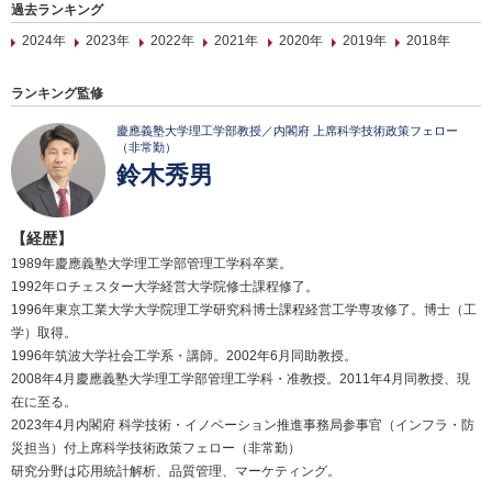
過去ランキング
2024年
2023年
2022年
2021年
2020年
2019年
2018年
ランキング監修
慶應義塾大学理工学部教授／内閣府 上席科学技術政策フェロー
（非常勤）
鈴木秀男
【経歴】
1989年慶應義塾大学理工学部管理工学科卒業。
1992年ロチェスター大学経営大学院修士課程修了。
1996年東京工業大学大学院理工学研究科博士課程経営工学専攻修了。博士（工
学）取得。
1996年筑波大学社会工学系・講師。2002年6月同助教授。
2008年4月慶應義塾大学理工学部管理工学科・准教授。2011年4月同教授、現
在に至る。
2023年4月内閣府 科学技術・イノベーション推進事務局参事官（インフラ・防
災担当）付上席科学技術政策フェロー（非常勤）
研究分野は応用統計解析、品質管理、マーケティング。