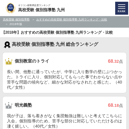
オリコン顧客満足度ランキング
高校受験 個別指導塾 九州
高校受験 個別指導塾
おすすめの高校受験 個別指導塾 九州ランキング・比較
2018年版
【2018年】おすすめの高校受験 個別指導塾 九州ランキング・比較
高校受験 個別指導塾 九州 総合ランキング
個別教室のトライ
68
.32
点
長い間、他塾に通っていたが、中学に入り数学の壁にぶつかっ
た。トライに入り、個別対応してもらった事でわからない点や
苦手な問題の傾向など、細かな対応がなされたと感じた。（40
代／女性）
明光義塾
68
.18
点
我が子は、落ち着きがなく集団勉強は難しいと考えてこちらに
入会。個別指導のため、苦手な部分に対応していただけるのは
凄く嬉しい。（40代／女性）