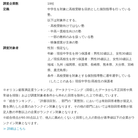
調査企業数
19社
定義
中学生を対象に高校受験を目的とした個別指導を行っている
塾。
以下は対象外とする。
・高校受験向けではない塾
・中高一貫校生向けの塾
・一部の教科のみを扱っている塾
・映像授業が主体の塾
調査対象者
性別：指定なし
年齢：現役中学生を持つ保護者：男性32歳以上、女性30歳以
上／現役高校生を持つ保護者：男性35歳以上、女性33歳以上
地域：九州（福岡県、佐賀県、長崎県、熊本県、大分県、宮崎
県、鹿児島県）
条件：高校受験を対象とする個別指導塾に通年通学している
（したことのある）現役中学生/高校生の保護者
※オリコン顧客満足度ランキングは、データクリーニング（回収したデータから不正回答や異
常値を排除）および調査対象者条件から外れた回答を除外した上で作成しています。
※「総合ランキング」、「評価項目別」、部門の「業態別」においては有効回答者数が規定人
数を満たした企業のみランクイン対象となります。その他の部門においては有効回答者数が規
定人数の半数以上の企業がランクイン対象となります。
※総合得点が60.00点以上で、他人に薦めたくないと回答した人の割合が基準値以下の企業がラ
ンクイン対象となります。
≫ 詳細はこちら