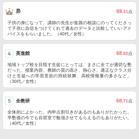
昴
69
.31
点
子供の身になって、講師の先生が進路の相談にのってくださっ
て子供に自信をつけてくれて過去のデータと比較していいアド
バイスをもらいました。（40代／女性）
英進館
68
.92
点
地域トップ校を目指す生徒にとっては、まさに全てが適切な塾
だった。授業内容、教師の質の高さ、熱心さ、適正なクラス分
けと生徒への学習意欲の持続鼓舞、高校情報量の多さなど。
（30代／女性）
全教研
68
.71
点
全体的によかった。内申点割引きがあるのもありがたかった。
卒塾後の今でも自習室で勉強させてもらえるのもありがたい。
（40代／女性）