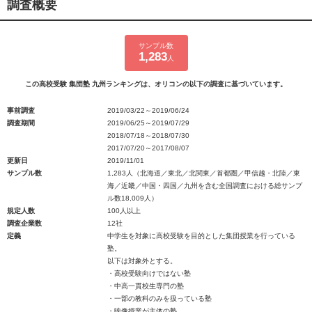
調査概要
サンプル数
1,283
人
この高校受験 集団塾 九州ランキングは、オリコンの以下の調査に基づいています。
事前調査
2019/03/22～2019/06/24
調査期間
2019/06/25～2019/07/29
2018/07/18～2018/07/30
2017/07/20～2017/08/07
更新日
2019/11/01
サンプル数
1,283人（北海道／東北／北関東／首都圏／甲信越・北陸／東
海／近畿／中国・四国／九州を含む全国調査における総サンプ
ル数18,009人）
規定人数
100人以上
調査企業数
12社
定義
中学生を対象に高校受験を目的とした集団授業を行っている
塾。
以下は対象外とする。
・高校受験向けではない塾
・中高一貫校生専門の塾
・一部の教科のみを扱っている塾
・映像授業が主体の塾