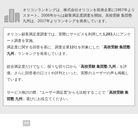
オリコンランキングは、株式会社オリコンを前身企業に1967年より
スタート。2006年からは顧客満足度調査を開始。高校受験 集団塾
九州は、2017年よりランキングを発表しています。
オリコン顧客満足度調査では、実際にサービスを利用した
1,283
人にアンケ
ート調査を実施。
満足度に関する回答を基に、調査企業
12
社を対象にした「
高校受験 集団塾
九州
」ランキングを発表しています。
総合満足度だけでなく、様々な切り口から「
高校受験 集団塾 九州
」を評
価。さらに回答者の口コミや評判といった、実際のユーザーの声も掲載し
ています。
サービス検討の際、“ユーザー満足度”からも比較することで「
高校受験 集
団塾 九州
」選びにお役立てください。
PR