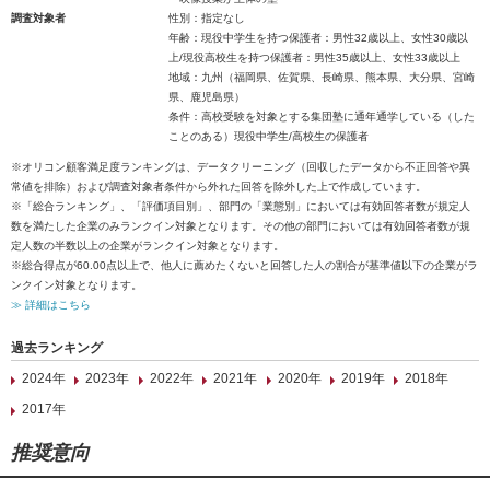
調査対象者
性別：指定なし
年齢：現役中学生を持つ保護者：男性32歳以上、女性30歳以
上/現役高校生を持つ保護者：男性35歳以上、女性33歳以上
地域：九州（福岡県、佐賀県、長崎県、熊本県、大分県、宮崎
県、鹿児島県）
条件：高校受験を対象とする集団塾に通年通学している（した
ことのある）現役中学生/高校生の保護者
※オリコン顧客満足度ランキングは、データクリーニング（回収したデータから不正回答や異
常値を排除）および調査対象者条件から外れた回答を除外した上で作成しています。
※「総合ランキング」、「評価項目別」、部門の「業態別」においては有効回答者数が規定人
数を満たした企業のみランクイン対象となります。その他の部門においては有効回答者数が規
定人数の半数以上の企業がランクイン対象となります。
※総合得点が60.00点以上で、他人に薦めたくないと回答した人の割合が基準値以下の企業がラ
ンクイン対象となります。
≫ 詳細はこちら
過去ランキング
2024年
2023年
2022年
2021年
2020年
2019年
2018年
2017年
推奨意向