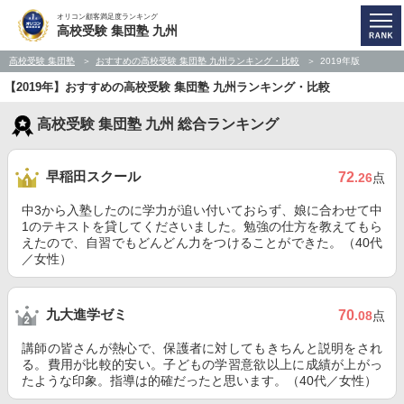
オリコン顧客満足度ランキング
高校受験 集団塾 九州
高校受験 集団塾
おすすめの高校受験 集団塾 九州ランキング・比較
2019年版
【2019年】おすすめの高校受験 集団塾 九州ランキング・比較
高校受験 集団塾 九州 総合ランキング
早稲田スクール
72
.26
点
中3から入塾したのに学力が追い付いておらず、娘に合わせて中
1のテキストを貸してくださいました。勉強の仕方を教えてもら
えたので、自習でもどんどん力をつけることができた。（40代
／女性）
九大進学ゼミ
70
.08
点
講師の皆さんが熱心で、保護者に対してもきちんと説明をされ
る。費用が比較的安い。子どもの学習意欲以上に成績が上がっ
たような印象。指導は的確だったと思います。（40代／女性）