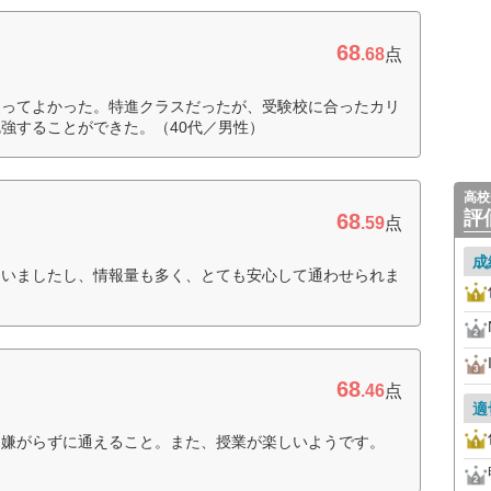
68
.68
点
通ってよかった。特進クラスだったが、受験校に合ったカリ
強することができた。（40代／男性）
高校
評
68
.59
点
成
さいましたし、情報量も多く、とても安心して通わせられま
68
.46
点
適
、嫌がらずに通えること。また、授業が楽しいようです。