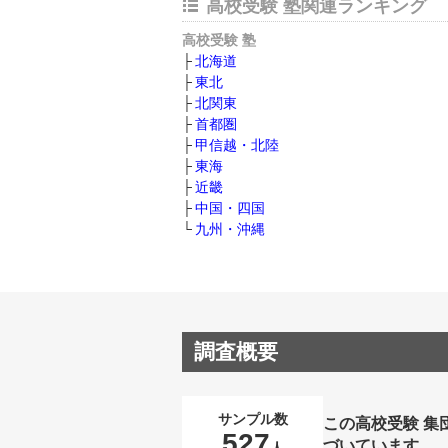
高校受験 塾関連ランキング
高校受験 塾
北海道
東北
北関東
首都圏
甲信越・北陸
東海
近畿
中国・四国
九州・沖縄
調査概要
サンプル数
この高校受験 集
527
づいています。
人