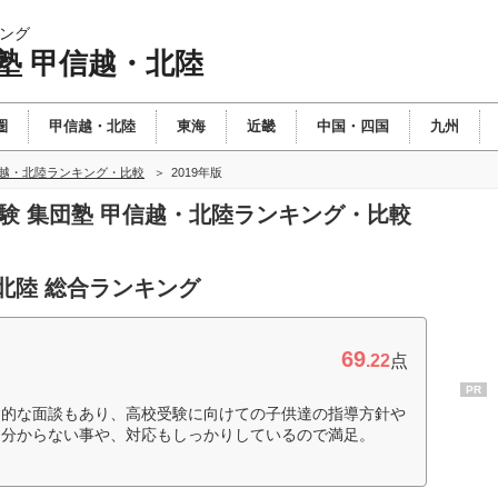
ング
塾 甲信越・北陸
圏
甲信越・北陸
東海
近畿
中国・四国
九州
信越・北陸ランキング・比較
2019年版
受験 集団塾 甲信越・北陸ランキング・比較
北陸 総合ランキング
69
.22
点
PR
期的な面談もあり、高校受験に向けての子供達の指導方針や
。分からない事や、対応もしっかりしているので満足。