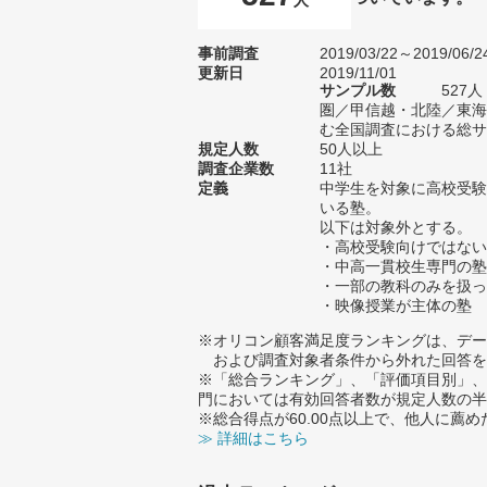
事前調査
2019/03/22～2019/06/2
更新日
2019/11/01
サンプル数
527
圏／甲信越・北陸／東海
む全国調査における総サン
規定人数
50人以上
調査企業数
11社
定義
中学生を対象に高校受験
いる塾。
以下は対象外とする。
・高校受験向けではない
・中高一貫校生専門の塾
・一部の教科のみを扱っ
・映像授業が主体の塾
※オリコン顧客満足度ランキングは、デー
および調査対象者条件から外れた回答を
※「総合ランキング」、「評価項目別」、
門においては有効回答者数が規定人数の半
※総合得点が60.00点以上で、他人に
≫ 詳細はこちら