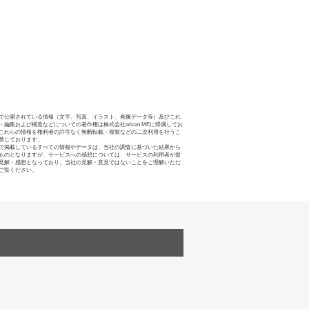
で公開されている情報（文字、写真、イラスト、画像データ等）及びこれ
・編集および構造などについての著作権は株式会社oricon MEに帰属してお
これらの情報を権利者の許可なく無断転載・複製などの二次利用を行うこ
禁じております。
で掲載しているすべての情報やデータは、当社の調査に基づいた結果から
ものとなりますが、サービスへの感想については、サービスの利用者が提
見解・感想となっており、当社の見解・意見ではないことをご理解いただ
ご覧ください。