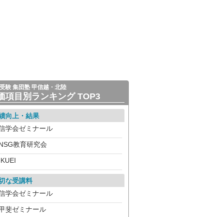
受験 集団塾 甲信越・北陸
価項目別ランキング TOP3
績向上・結果
信学会ゼミナール
NSG教育研究会
IKUEI
切な受講料
信学会ゼミナール
甲斐ゼミナール