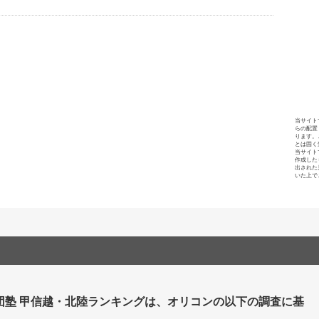
当サイト
らの配置
ります。
とは固く
当サイト
作成した
出された
いた上で
団塾 甲信越・北陸ランキングは、オリコンの以下の調査に基