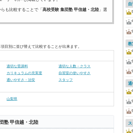
自
からも比較することで「
高校受験 集団塾 甲信越・北陸
」選
教
を項目別に並び替えて比較することが出来ます。
適切な受講料
適切な人数・クラス
カリキュラムの充実度
自習室の使いやすさ
通いやすさ・治安
スタッフ
通
山梨県
団塾 甲信越・北陸
ス