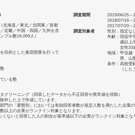
4
調査期間
2019/06/25～2
2018/07/18～2
人（北海道／東北／北関東／首都
2017/07/20～2
／近畿／中国・四国／九州を含
調査対象者
性別：指定な
プル数18,009人）
年齢：現役中学
歳以上
女性33
を目的とした集団授業を行って
地域：甲信越
県、山
条件：高校受
塾
（した
ている塾
タクリーニング（回収したデータから不正回答や異常値を排除）
除外した上で作成しています。
部門の「業態別」においては有効回答者数が規定人数を満たした企業の
数以上の企業がランクイン対象となります。
薦めたくないと回答した人の割合が基準値以下の企業がランクイン対象とな