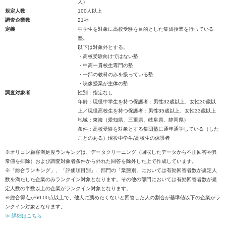
人）
規定人数
100人以上
調査企業数
21社
定義
中学生を対象に高校受験を目的とした集団授業を行っている
塾。
以下は対象外とする。
・高校受験向けではない塾
・中高一貫校生専門の塾
・一部の教科のみを扱っている塾
・映像授業が主体の塾
調査対象者
性別：指定なし
年齢：現役中学生を持つ保護者：男性32歳以上、女性30歳以
上／現役高校生を持つ保護者：男性35歳以上、女性33歳以上
地域：東海（愛知県、三重県、岐阜県、静岡県）
条件：高校受験を対象とする集団塾に通年通学している（した
ことのある）現役中学生/高校生の保護者
※オリコン顧客満足度ランキングは、データクリーニング（回収したデータから不正回答や異
常値を排除）および調査対象者条件から外れた回答を除外した上で作成しています。
※「総合ランキング」、「評価項目別」、部門の「業態別」においては有効回答者数が規定人
数を満たした企業のみランクイン対象となります。その他の部門においては有効回答者数が規
定人数の半数以上の企業がランクイン対象となります。
※総合得点が60.00点以上で、他人に薦めたくないと回答した人の割合が基準値以下の企業がラ
ンクイン対象となります。
≫ 詳細はこちら