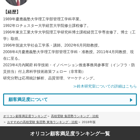
【経歴】
1989年慶應義塾大学理工学部管理工学科卒業。
1992年ロチェスター大学経営大学院修士課程修了。
1996年東京工業大学大学院理工学研究科博士課程経営工学専攻修了。博士（工
学）取得。
1996年筑波大学社会工学系・講師。2002年6月同助教授。
2008年4月慶應義塾大学理工学部管理工学科・准教授。2011年4月同教授、現
在に至る。
2023年4月内閣府 科学技術・イノベーション推進事務局参事官（インフラ・防
災担当）付上席科学技術政策フェロー（非常勤）
研究分野は応用統計解析、品質管理、マーケティング。
≫鈴木研究室についての詳細はこちら
顧客満足度について
オリコン顧客満足度ランキング
高校受験 集団塾ランキング・比較
おすすめの高校受験 集団塾 東海ランキング・比較
2018年版
オリコン顧客満足度
ランキング一覧