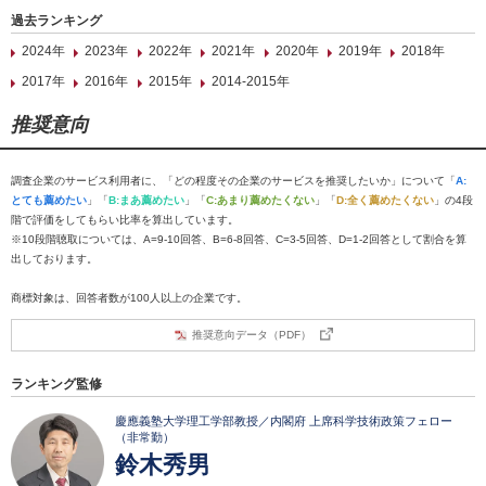
過去ランキング
2024年
2023年
2022年
2021年
2020年
2019年
2018年
2017年
2016年
2015年
2014-2015年
推奨意向
調査企業のサービス利用者に、「どの程度その企業のサービスを推奨したいか」について「
A:
とても薦めたい
」「
B:まあ薦めたい
」「
C:あまり薦めたくない
」「
D:全く薦めたくない
」の4段
階で評価をしてもらい比率を算出しています。
※10段階聴取については、A=9-10回答、B=6-8回答、C=3-5回答、D=1-2回答として割合を算
出しております。
商標対象は、回答者数が100人以上の企業です。
推奨意向データ（PDF）
ランキング監修
慶應義塾大学理工学部教授／内閣府 上席科学技術政策フェロー
（非常勤）
鈴木秀男