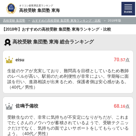
オリコン顧客満足度ランキング
高校受験 集団塾 東海
高校受験 集団塾
おすすめの高校受験 集団塾 東海ランキング・比較
2018年版
【2018年】おすすめの高校受験 集団塾 東海ランキング・比較
高校受験 集団塾 東海 総合ランキング
70
eisu
.57
点
生徒のケアが充実しており、難問高を目標としているため教師
のレベルが高い。駅前のため利便性が非常によい。学期毎に面
談を行い、進路相談が出来るため、保護者側は安心感がある。
（40代／男性）
佐鳴予備校
68
.16
点
受験生なので、非常に気持ちが不安定になりがちだが、これま
でたくさんのノウハウが蓄積されているようで、受験テクニッ
クだけでなく、気持ちの面でよいサポートをしてもらっている
よう。（40代／男性）