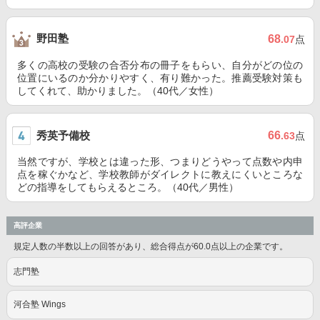
野田塾
68
.07
点
多くの高校の受験の合否分布の冊子をもらい、自分がどの位の
位置にいるのか分かりやすく、有り難かった。推薦受験対策も
してくれて、助かりました。（40代／女性）
秀英予備校
66
.63
点
当然ですが、学校とは違った形、つまりどうやって点数や内申
点を稼ぐかなど、学校教師がダイレクトに教えにくいところな
どの指導をしてもらえるところ。（40代／男性）
高評企業
規定人数の半数以上の回答があり、総合得点が60.0点以上の企業です。
志門塾
河合塾 Wings