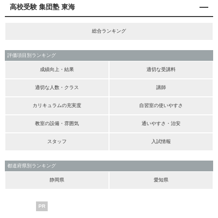
高校受験 集団塾 東海
総合ランキング
評価項目別ランキング
成績向上・結果
適切な受講料
適切な人数・クラス
講師
カリキュラムの充実度
自習室の使いやすさ
教室の設備・雰囲気
通いやすさ・治安
スタッフ
入試情報
都道府県別ランキング
静岡県
愛知県
PR