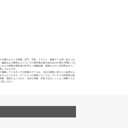
で公開されている情報（文字、写真、イラスト、画像データ等）及びこれ
・編集および構造などについての著作権は株式会社oricon MEに帰属してお
これらの情報を権利者の許可なく無断転載・複製などの二次利用を行うこ
禁じております。
で掲載しているすべての情報やデータは、当社の調査に基づいた結果から
ものとなりますが、サービスへの感想については、サービスの利用者が提
見解・感想となっており、当社の見解・意見ではないことをご理解いただ
ご覧ください。