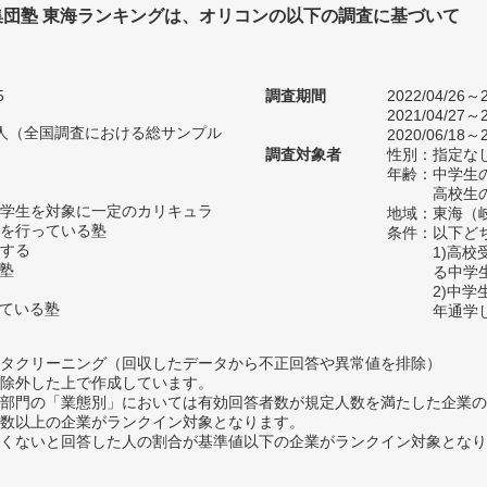
集団塾 東海ランキングは、オリコンの以下の調査に基づいて
5
調査期間
2022/04/26～2
2021/04/27～2
78人（全国調査における総サンプル
2020/06/18～2
調査対象者
性別：指定な
年齢：中学生の
高校生の
学生を対象に一定のカリキュラ
地域：東海（
を行っている塾
条件：以下ど
する
1)高
い塾
る中学
2)中
っている塾
年通学
タクリーニング（回収したデータから不正回答や異常値を排除）
除外した上で作成しています。
部門の「業態別」においては有効回答者数が規定人数を満たした企業の
数以上の企業がランクイン対象となります。
めたくないと回答した人の割合が基準値以下の企業がランクイン対象とな