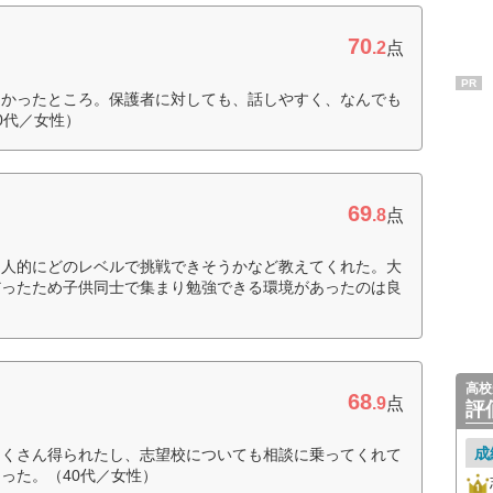
70
.2
点
PR
ろかったところ。保護者に対しても、話しやすく、なんでも
0代／女性）
69
.8
点
個人的にどのレベルで挑戦できそうかなど教えてくれた。大
だったため子供同士で集まり勉強できる環境があったのは良
高校
68
.9
点
評
成
たくさん得られたし、志望校についても相談に乗ってくれて
った。（40代／女性）