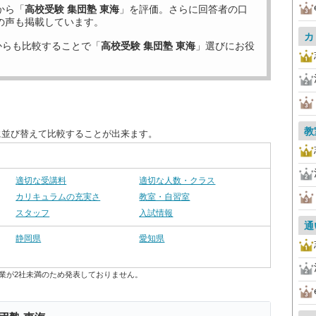
から「
高校受験 集団塾 東海
」を評価。さらに回答者の口
の声も掲載しています。
カ
からも比較することで「
高校受験 集団塾 東海
」選びにお役
教
に並び替えて比較することが出来ます。
適切な受講料
適切な人数・クラス
カリキュラムの充実さ
教室・自習室
スタッフ
入試情報
通
静岡県
愛知県
業が2社未満のため発表しておりません。