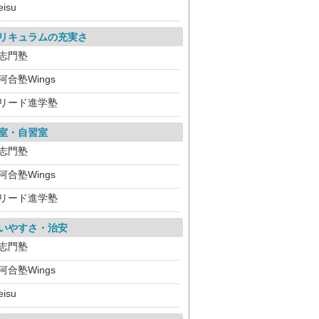
eisu
リキュラムの充実さ
志門塾
河合塾Wings
リード進学塾
室・自習室
志門塾
河合塾Wings
リード進学塾
いやすさ・治安
志門塾
河合塾Wings
eisu