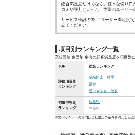
総合満足度だけでなく、様々な切り口
コミや評判といった、実際のユーザー
サービス検討の際、“ユーザー満足度”
立てください。
項目別ランキング一覧
高校受験 集団塾 東海の顧客満足度を項目別
TOP
総合ランキング
成績向上・結果
評価項目別
講師
ランキング
通いやすさ・治安
岐阜県
都道府県別
ランキング
三重県
※文字がグレーの部門は当社規定の条件を満たした企