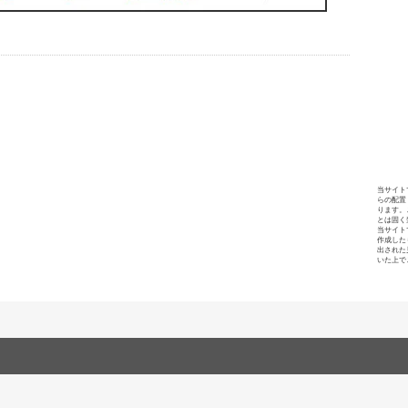
当サイト
らの配置
ります。
とは固く
当サイト
作成した
出された
いた上で