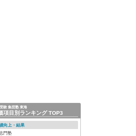
受験 集団塾 東海
価項目別ランキング TOP3
績向上・結果
志門塾