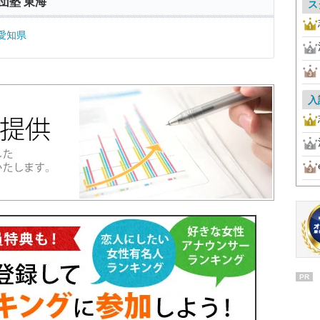
団塾 東海
ス
愛知県
入
PR