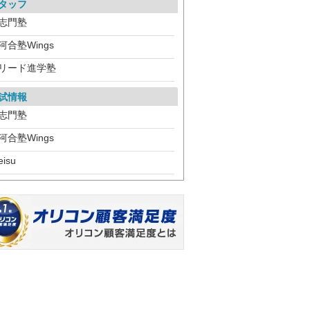
タッフ
志門塾
河合塾Wings
リード進学塾
試情報
志門塾
河合塾Wings
eisu