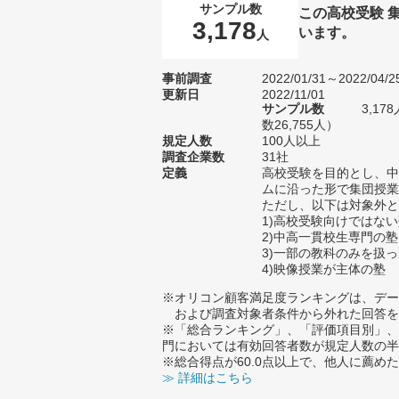
サンプル数
この高校受験 
3,178
います。
人
事前調査
2022/01/31～2022/04/2
更新日
2022/11/01
サンプル数
3,1
数26,755人）
規定人数
100人以上
調査企業数
31社
定義
高校受験を目的とし、中
ムに沿った形で集団授業
ただし、以下は対象外と
1)高校受験向けではな
2)中高一貫校生専門の塾
3)一部の教科のみを扱
4)映像授業が主体の塾
※オリコン顧客満足度ランキングは、デー
および調査対象者条件から外れた回答を
※「総合ランキング」、「評価項目別」、
門においては有効回答者数が規定人数の半
※総合得点が60.0点以上で、他人に薦
≫ 詳細はこちら