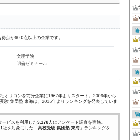
適
得点が60.0点以上の企業です。
文理学院
明倫ゼミナール
適
オリコンを前身企業に1967年よりスタート。2006年から
験 集団塾 東海は、2015年よりランキングを発表していま
講
サービスを利用した
3,178
人にアンケート調査を実施。
31
社を対象にした「
高校受験 集団塾 東海
」ランキングを