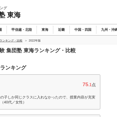
ング
塾 東海
圏
甲信越・北陸
東海
近畿
中国・四国
九州・沖
海ランキング・比較
2022年版
受験 集団塾 東海ランキング・比較
合ランキング
75
.1
点
ルの子しか同じクラスに入れなかったので、授業内容が充実
（40代／女性）