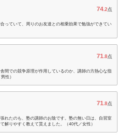
74
.2
点
が合っていて、周りのお友達との相乗効果で勉強ができてい
71
.8
点
校舎間での競争原理が作用しているのか、講師の方熱心な指
／男性）
71
.8
点
頑張れたのも、塾の講師のお陰です。塾の無い日は、自習室
て解りやすく教えて貰えました。（40代／女性）