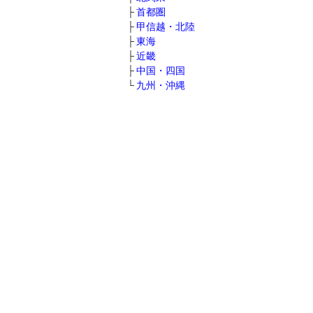
首都圏
甲信越・北陸
東海
近畿
中国・四国
九州・沖縄