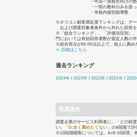
・中高一貫校生向けの塾
・一部の教科のみを扱っ
・学校内個別指導塾
※オリコン顧客満足度ランキングは、デー
および調査対象者条件から外れた回答を
※「総合ランキング」、「評価項目別」、
門においては有効回答者数が規定人数の半
※総合得点が60.00点以上で、他人に
≫ 詳細はこちら
過去ランキング
2024年
/
2023年
/
2022年
/
2021年
/
202
推奨意向
調査企業のサービス利用者に、「どの程度
い
」「
D:全く薦めたくない
」の4段階で評
※10段階聴取については、A=9-10回答、