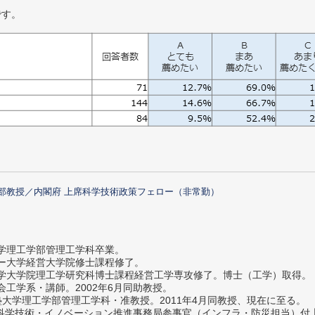
です。
部教授／内閣府 上席科学技術政策フェロー（非常勤）
大学理工学部管理工学科卒業。
ター大学経営大学院修士課程修了。
大学大学院理工学研究科博士課程経営工学専攻修了。博士（工学）取得。
社会工学系・講師。2002年6月同助教授。
義塾大学理工学部管理工学科・准教授。2011年4月同教授、現在に至る。
府 科学技術・イノベーション推進事務局参事官（インフラ・防災担当）