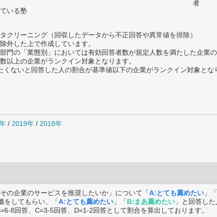
者
ている塾
タクリーニング（回収したデータから不正回答や異常値を排除）
除外した上で作成しています。
部門の「業態別」においては有効回答者数が規定人数を満たした企業の
数以上の企業がランクイン対象となります。
薦めたくないと回答した人の割合が基準値以下の企業がランクイン対象とな
0年
/
2019年
/
2018年
その企業のサービスを推奨したいか」について「
A:とても薦めたい
」
価をしてもらい、「
A:とても薦めたい
」「
B:まあ薦めたい
」と回答した
B=6-8回答、C=3-5回答、D=1-2回答として割合を算出しております。