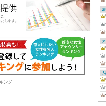
通
ス
入
キング