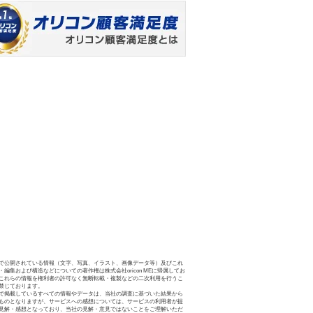
で公開されている情報（文字、写真、イラスト、画像データ等）及びこれ
・編集および構造などについての著作権は株式会社oricon MEに帰属してお
これらの情報を権利者の許可なく無断転載・複製などの二次利用を行うこ
禁じております。
で掲載しているすべての情報やデータは、当社の調査に基づいた結果から
ものとなりますが、サービスへの感想については、サービスの利用者が提
見解・感想となっており、当社の見解・意見ではないことをご理解いただ