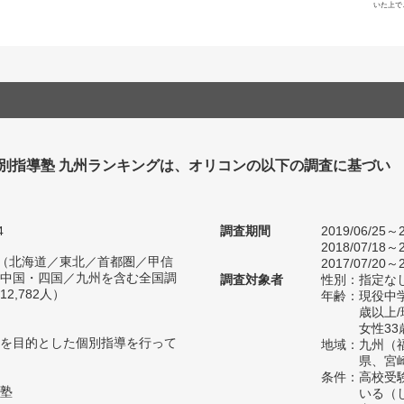
いた上で
個別指導塾 九州ランキングは、オリコンの以下の調査に基づい
4
調査期間
2019/06/25～2
2018/07/18～2
人（北海道／東北／首都圏／甲信
2017/07/20～2
中国・四国／九州を含む全国調
調査対象者
性別：指定な
2,782人）
年齢：現役中学
歳以上
女性33
を目的とした個別指導を行って
地域：九州（
県、宮
条件：高校受
塾
いる（