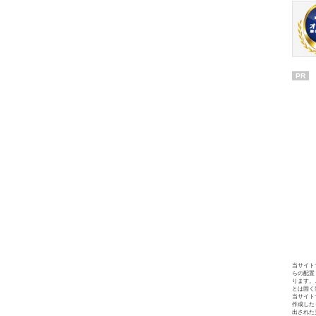
PR
当サイト
らの配置
ります。
とは固く
当サイト
作成した
出された