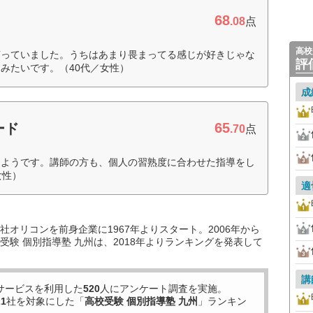
68
.08
点
高校
言っていました。うちはあまり畏まってる感じが好きじゃな
評
みたいです。（40代／女性）
成
65
ード
.70
点
たようです。講師の方も、個人の習熟度に合わせた指導をし
女性）
適
オリコンを前身企業に1967年よりスタート。2006年から
験 個別指導塾 九州は、2018年よりランキングを発表して
講
サービスを利用した
520
人にアンケート調査を実施。
21
社を対象にした「
高校受験 個別指導塾 九州
」ランキン