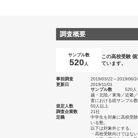
調査概要
サンプル数
この高校受験 
520
ています。
人
事前調査
2019/03/22～2019/06/2
更新日
2019/11/01
サンプル数
520
越・北陸／東海／近畿／
査における総サンプル数1
規定人数
50人以上
調査企業数
21社
定義
中学生を対象に高校受験
いる塾。
以下は対象外とする。
・高校受験向けではない