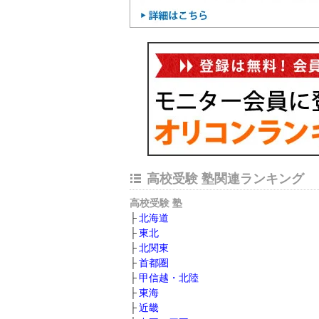
高校受験 塾関連ランキング
高校受験 塾
北海道
東北
北関東
首都圏
甲信越・北陸
東海
近畿