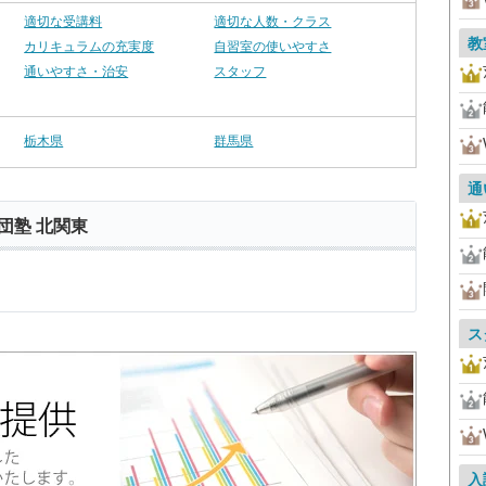
適切な受講料
適切な人数・クラス
教
カリキュラムの充実度
自習室の使いやすさ
通いやすさ・治安
スタッフ
栃木県
群馬県
通
団塾 北関東
ス
入