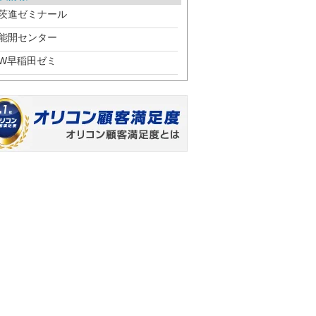
茨進ゼミナール
能開センター
W早稲田ゼミ