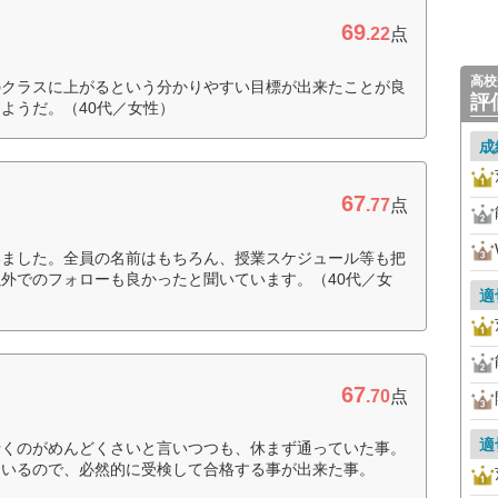
69
.22
点
高校
のクラスに上がるという分かりやすい目標が出来たことが良
評
ようだ。（40代／女性）
成
67
.77
点
いました。全員の名前はもちろん、授業スケジュール等も把
外でのフォローも良かったと聞いています。（40代／女
適
67
.70
点
適
行くのがめんどくさいと言いつつも、休まず通っていた事。
ているので、必然的に受検して合格する事が出来た事。