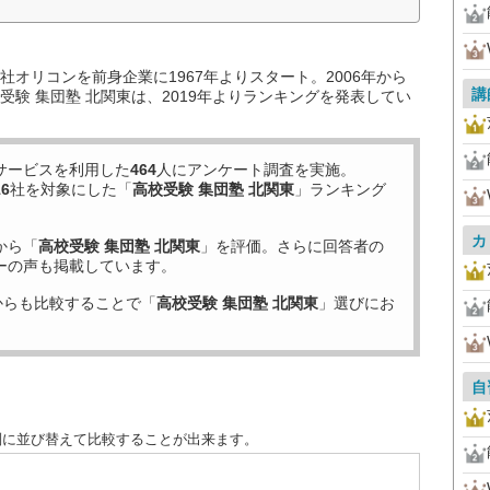
オリコンを前身企業に1967年よりスタート。2006年から
講
験 集団塾 北関東は、2019年よりランキングを発表してい
サービスを利用した
464
人にアンケート調査を実施。
16
社を対象にした「
高校受験 集団塾 北関東
」ランキング
カ
から「
高校受験 集団塾 北関東
」を評価。さらに回答者の
ーの声も掲載しています。
からも比較することで「
高校受験 集団塾 北関東
」選びにお
自
別に並び替えて比較することが出来ます。