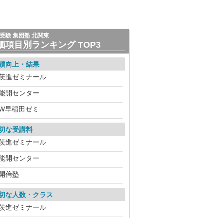
受験 集団塾 北関東
価項目別ランキング TOP3
績向上・結果
茨進ゼミナール
能開センター
W早稲田ゼミ
切な受講料
茨進ゼミナール
能開センター
開倫塾
切な人数・クラス
茨進ゼミナール