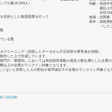
プル数18,009人）
年齢：現役中学
歳以上
女性33
を目的とした集団授業を行って
地域：北関東
条件：高校受
（した
塾
ている塾
タクリーニング（回収したデータから不正回答や異常値を排除）
除外した上で作成しています。
部門の「業態別」においては有効回答者数が規定人数を満たした企業の
数以上の企業がランクイン対象となります。
薦めたくないと回答した人の割合が基準値以下の企業がランクイン対象とな
0年
/
2019年