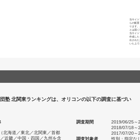
当サイト
らの配置
ります。
とは固く
当サイト
作成した
出された
いた上で
集団塾 北関東ランキングは、オリコンの以下の調査に基づい
4
調査期間
2019/06/25～2
2018/07/18～2
人（北海道／東北／北関東／首都
2017/07/20～2
／近畿／中国・四国／九州を含
調査対象者
性別：指定な