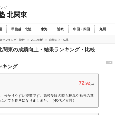
ング
塾 北関東
圏
甲信越・北陸
東海
近畿
中国・四国
九州
関東ランキング・比較
2019年版
成績向上・結果
塾 北関東の成績向上・結果ランキング・比較
PR
ンキング
72
.92
点
て、分かりやすい授業です。高校受験の時も校風や勉強の進
にとても参考になりましまた。（40代／女性）