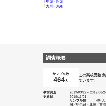
中国・四国
九州・沖縄
調査概要
サンプル数
この高校受験 
464
ています。
人
事前調査
2019/03/22～2019/06/2
更新日
2019/11/01
サンプル数
464
圏／甲信越・北陸／東海