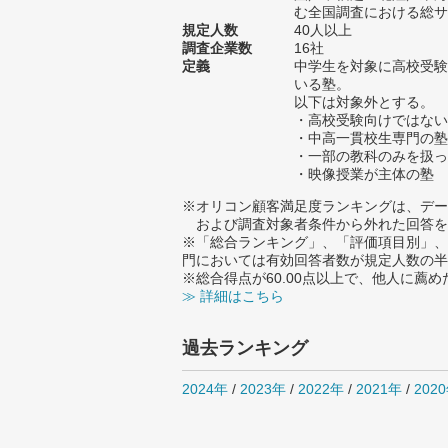
む全国調査における総サン
規定人数
40人以上
調査企業数
16社
定義
中学生を対象に高校受験
いる塾。
以下は対象外とする。
・高校受験向けではない
・中高一貫校生専門の塾
・一部の教科のみを扱っ
・映像授業が主体の塾
※オリコン顧客満足度ランキングは、デー
および調査対象者条件から外れた回答を
※「総合ランキング」、「評価項目別」、
門においては有効回答者数が規定人数の半
※総合得点が60.00点以上で、他人に
≫ 詳細はこちら
過去ランキング
2024年
/
2023年
/
2022年
/
2021年
/
202