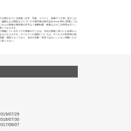
で公開されている情報（文字、写真、イラスト、画像データ等）及びこれ
・編集および構造などについての著作権は株式会社oricon MEに帰属してお
これらの情報を権利者の許可なく無断転載・複製などの二次利用を行うこ
禁じております。
で掲載しているすべての情報やデータは、当社の調査に基づいた結果から
ものとなりますが、サービスへの感想については、サービスの利用者が提
見解・感想となっており、当社の見解・意見ではないことをご理解いただ
ご覧ください。
019/07/29
018/07/30
017/08/07
し