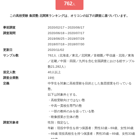
762
人
この高校受験 集団塾 北関東ランキングは、オリコンの以下の調査に基づいています。
事前調査
2020/02/17～2020/06/17
調査期間
2020/06/18～2020/07/17
2019/06/25～2019/07/29
2018/07/18～2018/07/30
更新日
2020/11/02
サンプル数
762人（北海道／東北／北関東／首都圏／甲信越・北陸／東海
／近畿／中国・四国／九州を含む全国調査における総サンプル
数21,282人）
規定人数
40人以上
調査企業数
19社
定義
中学生を対象に高校受験を目的とした集団授業を行っている
塾。
以下は対象外とする。
・高校受験向けではない塾
・中高一貫校生専門の塾
・一部の教科のみを扱っている塾
・映像授業が主体の塾
調査対象者
性別：指定なし
年齢：現役中学生を持つ保護者：男性32歳～69歳、女性30歳
～69歳 現役高校生を持つ保護者：男性35歳～69歳、女性33歳