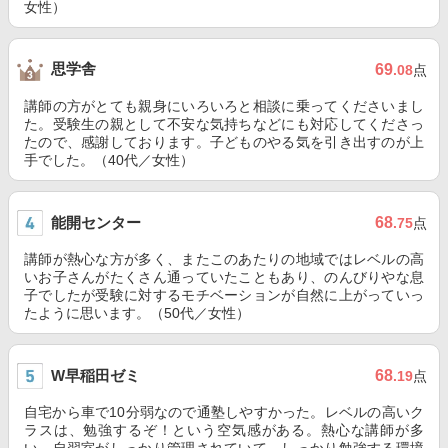
女性）
思学舎
69
.08
点
講師の方がとても親身にいろいろと相談に乗ってくださいまし
た。受験生の親として不安な気持ちなどにも対応してくださっ
たので、感謝しております。子どものやる気を引き出すのが上
手でした。（40代／女性）
能開センター
68
.75
点
講師が熱心な方が多く、またこのあたりの地域ではレベルの高
いお子さんがたくさん通っていたこともあり、のんびりやな息
子でしたが受験に対するモチベーションが自然に上がっていっ
たように思います。（50代／女性）
W早稲田ゼミ
68
.19
点
自宅から車で10分弱なので通塾しやすかった。レベルの高いク
ラスは、勉強するぞ！という空気感がある。熱心な講師が多