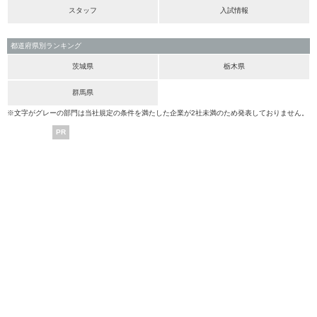
スタッフ
入試情報
都道府県別ランキング
茨城県
栃木県
群馬県
※文字がグレーの部門は当社規定の条件を満たした企業が2社未満のため発表しておりません。
PR