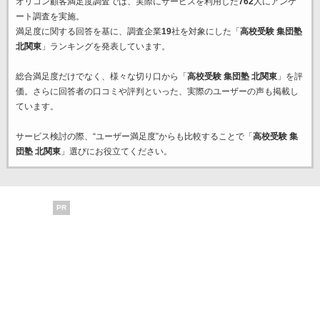
オリコン顧客満足度調査では、実際にサービスを利用した
762
人にアンケ
ート調査を実施。
満足度に関する回答を基に、調査企業
19
社を対象にした「
高校受験 集団塾
北関東
」ランキングを発表しています。
総合満足度だけでなく、様々な切り口から「
高校受験 集団塾 北関東
」を評
価。さらに回答者の口コミや評判といった、実際のユーザーの声も掲載し
ています。
サービス検討の際、“ユーザー満足度”からも比較することで「
高校受験 集
団塾 北関東
」選びにお役立てください。
PR