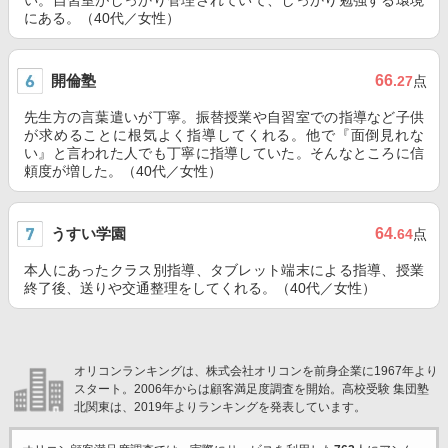
い。自習室がしっかり管理されていて、しっかり勉強する環境
にある。（40代／女性）
開倫塾
66
.27
点
先生方の言葉遣いが丁寧。振替授業や自習室での指導など子供
が求めることに根気よく指導してくれる。他で『面倒見れな
い』と言われた人でも丁寧に指導していた。そんなところに信
頼度が増した。（40代／女性）
うすい学園
64
.64
点
本人にあったクラス別指導、タブレット端末による指導、授業
終了後、送りや交通整理をしてくれる。（40代／女性）
オリコンランキングは、株式会社オリコンを前身企業に1967年より
スタート。2006年からは顧客満足度調査を開始。高校受験 集団塾
北関東は、2019年よりランキングを発表しています。