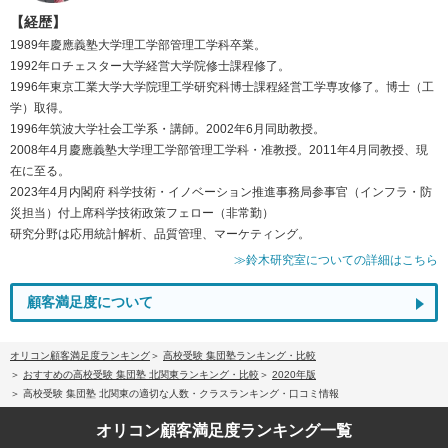
【経歴】
1989年慶應義塾大学理工学部管理工学科卒業。
1992年ロチェスター大学経営大学院修士課程修了。
1996年東京工業大学大学院理工学研究科博士課程経営工学専攻修了。博士（工
学）取得。
1996年筑波大学社会工学系・講師。2002年6月同助教授。
2008年4月慶應義塾大学理工学部管理工学科・准教授。2011年4月同教授、現
在に至る。
2023年4月内閣府 科学技術・イノベーション推進事務局参事官（インフラ・防
災担当）付上席科学技術政策フェロー（非常勤）
研究分野は応用統計解析、品質管理、マーケティング。
≫鈴木研究室についての詳細はこちら
顧客満足度について
オリコン顧客満足度ランキング
高校受験 集団塾ランキング・比較
おすすめの高校受験 集団塾 北関東ランキング・比較
2020年版
高校受験 集団塾 北関東の適切な人数・クラスランキング・口コミ情報
オリコン顧客満足度
ランキング一覧