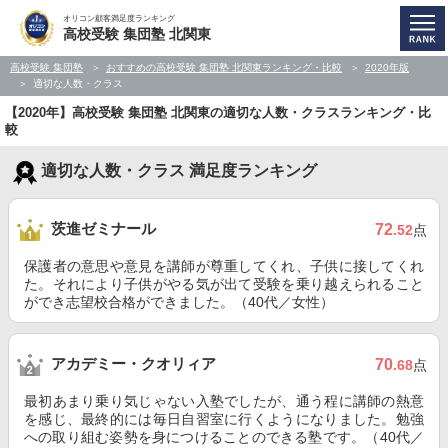
オリコン顧客満足度ランキング
高校受験 集団塾 北関東
高校受験 集団塾
おすすめの高校受験 集団塾 北関東ランキング・比較
2020年版
適切な人数・クラス
【2020年】高校受験 集団塾 北関東の適切な人数・クラスランキング・比
較
適切な人数・クラス 満足度ランキング
茨進ゼミナール
72
.52
点
保護者の意思や意見を講師が尊重してくれ、子供に接してくれ
た。それにより子供がやる気が出て受験を乗り越えられること
ができ志望校合格ができました。（40代／女性）
アカデミー・クオリィア
70
.68
点
最初あまり乗り気じゃない入塾でしたが、通う程に講師の熱意
を感じ、最終的には毎日自習室に行くようになりました。勉強
への取り組む姿勢を身につけることのできる塾です。（40代／