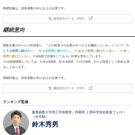
商標対象は、回答者数が40人以上の企業です。
推奨意向データ（PDF）
継続意向
調査企業のサービス利用者に、「どの程度その企業のサービスを継続したいか」について「
A:
とても利用し続けたい
」「
B:まあ利用し続けたい
」「
C:あまり利用し続けたくない
」「
D:全く
利用し続けたくない
」の4段階で評価をしてもらい比率を算出しています。
※10段階聴取については、A=9-10回答、B=6-8回答、C=3-5回答、D=1-2回答として割合を算
出しております。
商標対象は、回答者数が40人以上の企業です。
継続意向データ（PDF）
ランキング監修
慶應義塾大学理工学部教授／内閣府 上席科学技術政策フェロー
（非常勤）
鈴木秀男