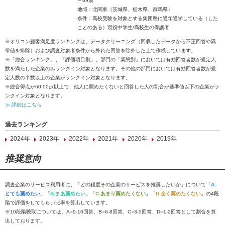
～69歳
地域：北関東（茨城県、栃木県、群馬県）
条件：高校受験を対象とする集団塾に通年通学している（した
ことのある）現役中学生/高校生の保護者
※オリコン顧客満足度ランキングは、データクリーニング（回収したデータから不正回答や異
常値を排除）および調査対象者条件から外れた回答を除外した上で作成しています。
※「総合ランキング」、「評価項目別」、部門の「業態別」においては有効回答者数が規定人
数を満たした企業のみランクイン対象となります。その他の部門においては有効回答者数が規
定人数の半数以上の企業がランクイン対象となります。
※総合得点が60.00点以上で、他人に薦めたくないと回答した人の割合が基準値以下の企業がラ
ンクイン対象となります。
≫ 詳細はこちら
過去ランキング
2024年
2023年
2022年
2021年
2020年
2019年
推奨意向
調査企業のサービス利用者に、「どの程度その企業のサービスを推奨したいか」について「
A:
とても薦めたい
」「
B:まあ薦めたい
」「
C:あまり薦めたくない
」「
D:全く薦めたくない
」の4段
階で評価をしてもらい比率を算出しています。
※10段階聴取については、A=9-10回答、B=6-8回答、C=3-5回答、D=1-2回答として割合を算
出しております。