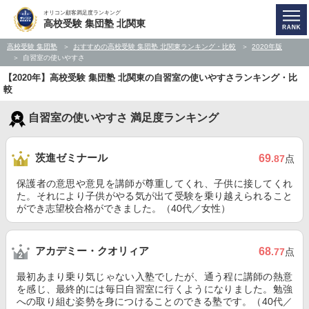
オリコン顧客満足度ランキング
高校受験 集団塾 北関東
高校受験 集団塾
おすすめの高校受験 集団塾 北関東ランキング・比較
2020年版
自習室の使いやすさ
【2020年】高校受験 集団塾 北関東の自習室の使いやすさランキング・比
較
自習室の使いやすさ 満足度ランキング
茨進ゼミナール
69
.87
点
保護者の意思や意見を講師が尊重してくれ、子供に接してくれ
た。それにより子供がやる気が出て受験を乗り越えられること
ができ志望校合格ができました。（40代／女性）
アカデミー・クオリィア
68
.77
点
最初あまり乗り気じゃない入塾でしたが、通う程に講師の熱意
を感じ、最終的には毎日自習室に行くようになりました。勉強
への取り組む姿勢を身につけることのできる塾です。（40代／