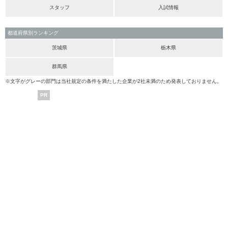
スタッフ
入試情報
都道府県別ランキング
茨城県
栃木県
群馬県
※文字がグレーの部門は当社規定の条件を満たした企業が2社未満のため発表しておりません。
PR