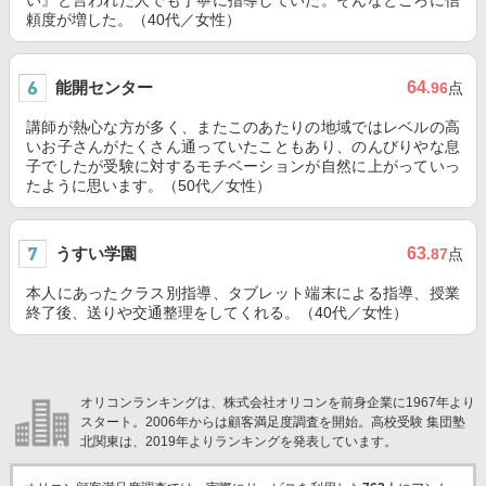
い』と言われた人でも丁寧に指導していた。そんなところに信
頼度が増した。（40代／女性）
能開センター
64
.96
点
講師が熱心な方が多く、またこのあたりの地域ではレベルの高
いお子さんがたくさん通っていたこともあり、のんびりやな息
子でしたが受験に対するモチベーションが自然に上がっていっ
たように思います。（50代／女性）
うすい学園
63
.87
点
本人にあったクラス別指導、タブレット端末による指導、授業
終了後、送りや交通整理をしてくれる。（40代／女性）
オリコンランキングは、株式会社オリコンを前身企業に1967年より
スタート。2006年からは顧客満足度調査を開始。高校受験 集団塾
北関東は、2019年よりランキングを発表しています。