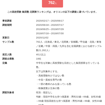
762
人
この高校受験 集団塾 北関東ランキングは、オリコンの以下の調査に基づいています。
事前調査
2020/02/17～2020/06/17
調査期間
2020/06/18～2020/07/17
2019/06/25～2019/07/29
2018/07/18～2018/07/30
更新日
2020/11/02
サンプル数
762人（北海道／東北／北関東／首都圏／甲信越・北陸／東海
／近畿／中国・四国／九州を含む全国調査における総サンプル
数21,282人）
規定人数
40人以上
調査企業数
19社
定義
中学生を対象に高校受験を目的とした集団授業を行っている
塾。
以下は対象外とする。
・高校受験向けではない塾
・中高一貫校生専門の塾
・一部の教科のみを扱っている塾
・映像授業が主体の塾
調査対象者
性別：指定なし
年齢：現役中学生を持つ保護者：男性32歳～69歳、女性30歳
～69歳 現役高校生を持つ保護者：男性35歳～69歳、女性33歳