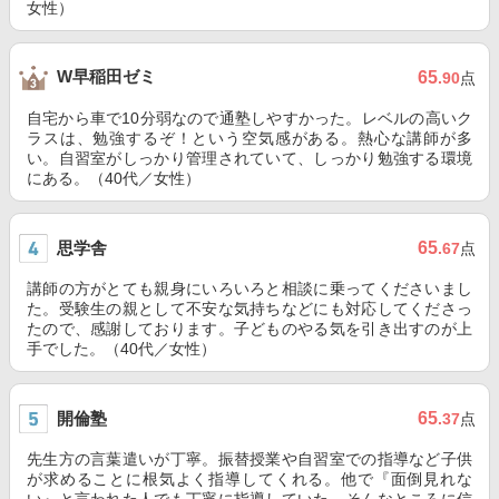
女性）
W早稲田ゼミ
65
.90
点
自宅から車で10分弱なので通塾しやすかった。レベルの高いク
ラスは、勉強するぞ！という空気感がある。熱心な講師が多
い。自習室がしっかり管理されていて、しっかり勉強する環境
にある。（40代／女性）
思学舎
65
.67
点
講師の方がとても親身にいろいろと相談に乗ってくださいまし
た。受験生の親として不安な気持ちなどにも対応してくださっ
たので、感謝しております。子どものやる気を引き出すのが上
手でした。（40代／女性）
開倫塾
65
.37
点
先生方の言葉遣いが丁寧。振替授業や自習室での指導など子供
が求めることに根気よく指導してくれる。他で『面倒見れな