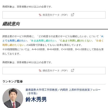
商標対象は、回答者数が40人以上の企業です。
推奨意向データ（PDF）
継続意向
調査企業のサービス利用者に、「どの程度その企業のサービスを継続したいか」について「
A:
とても利用し続けたい
」「
B:まあ利用し続けたい
」「
C:あまり利用し続けたくない
」「
D:全く
利用し続けたくない
」の4段階で評価をしてもらい比率を算出しています。
※10段階聴取については、A=9-10回答、B=6-8回答、C=3-5回答、D=1-2回答として割合を算
出しております。
商標対象は、回答者数が40人以上の企業です。
継続意向データ（PDF）
ランキング監修
慶應義塾大学理工学部教授／内閣府 上席科学技術政策フェロー
（非常勤）
鈴木秀男