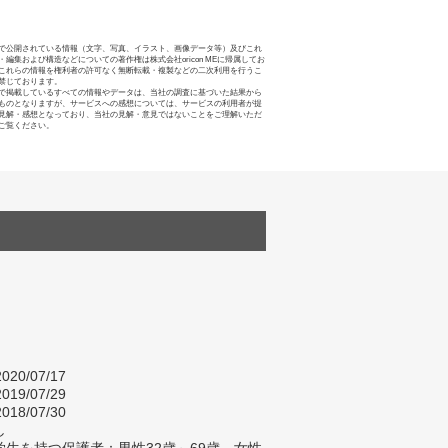
で公開されている情報（文字、写真、イラスト、画像データ等）及びこれ
・編集および構造などについての著作権は株式会社oricon MEに帰属してお
これらの情報を権利者の許可なく無断転載・複製などの二次利用を行うこ
禁じております。
で掲載しているすべての情報やデータは、当社の調査に基づいた結果から
ものとなりますが、サービスへの感想については、サービスの利用者が提
見解・感想となっており、当社の見解・意見ではないことをご理解いただ
ご覧ください。
020/07/17
019/07/29
018/07/30
し