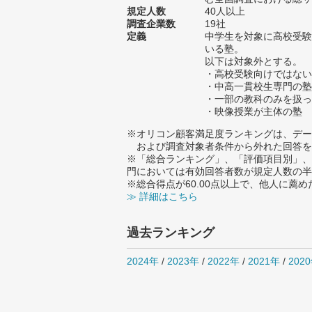
規定人数
40人以上
調査企業数
19社
定義
中学生を対象に高校受験
いる塾。
以下は対象外とする。
・高校受験向けではない
・中高一貫校生専門の塾
・一部の教科のみを扱っ
・映像授業が主体の塾
※オリコン顧客満足度ランキングは、デー
および調査対象者条件から外れた回答を
※「総合ランキング」、「評価項目別」、
門においては有効回答者数が規定人数の半
※総合得点が60.00点以上で、他人に
≫ 詳細はこちら
過去ランキング
2024年
/
2023年
/
2022年
/
2021年
/
202