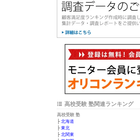
高校受験 塾関連ランキング
高校受験 塾
北海道
東北
北関東