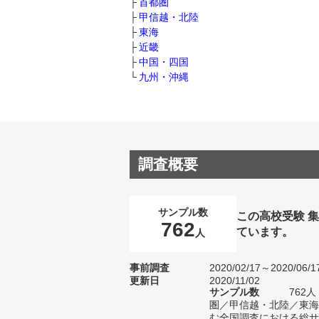
首都圏
甲信越・北陸
東海
近畿
中国・四国
九州・沖縄
調査概要
サンプル数
この高校受験 
762
ています。
人
事前調査
2020/02/17～2020/06/1
更新日
2020/11/02
サンプル数
762
圏／甲信越・北陸／東海
む全国調査における総サン