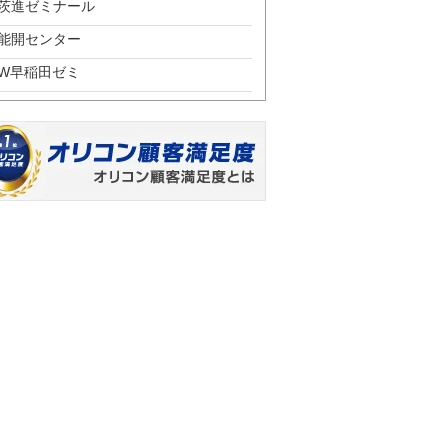
茨進ゼミナール
能開センター
W早稲田ゼミ