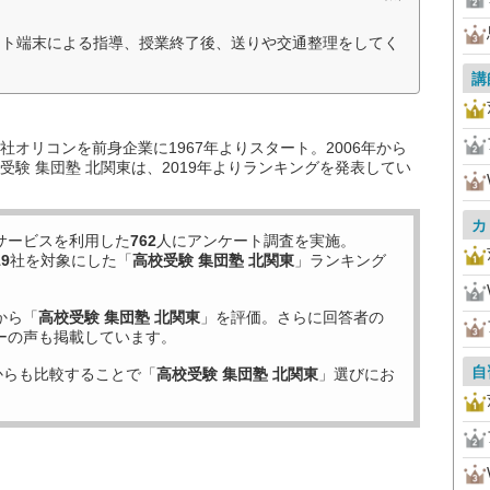
ット端末による指導、授業終了後、送りや交通整理をしてく
講
オリコンを前身企業に1967年よりスタート。2006年から
験 集団塾 北関東は、2019年よりランキングを発表してい
カ
サービスを利用した
762
人にアンケート調査を実施。
19
社を対象にした「
高校受験 集団塾 北関東
」ランキング
から「
高校受験 集団塾 北関東
」を評価。さらに回答者の
ーの声も掲載しています。
自
からも比較することで「
高校受験 集団塾 北関東
」選びにお