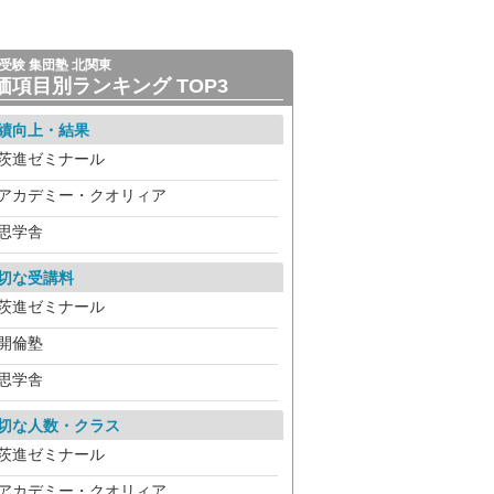
受験 集団塾 北関東
価項目別ランキング TOP3
績向上・結果
茨進ゼミナール
アカデミー・クオリィア
思学舎
切な受講料
茨進ゼミナール
開倫塾
思学舎
切な人数・クラス
茨進ゼミナール
アカデミー・クオリィア