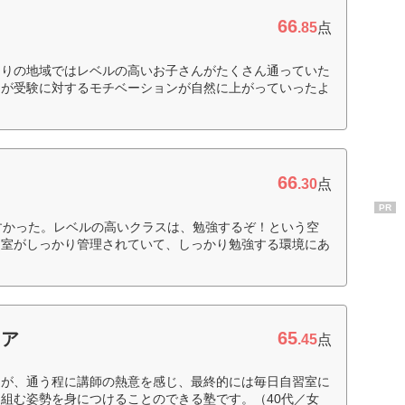
66
.85
点
たりの地域ではレベルの高いお子さんがたくさん通っていた
たが受験に対するモチベーションが自然に上がっていったよ
66
.30
点
PR
すかった。レベルの高いクラスは、勉強するぞ！という空
習室がしっかり管理されていて、しっかり勉強する環境にあ
65
ィア
.45
点
たが、通う程に講師の熱意を感じ、最終的には毎日自習室に
組む姿勢を身につけることのできる塾です。（40代／女