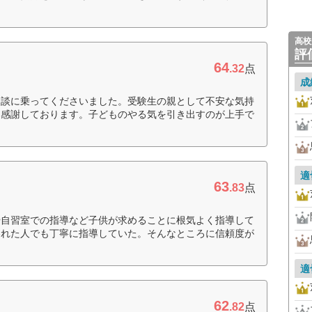
高校
評
64
.32
点
成
相談に乗ってくださいました。受験生の親として不安な気持
、感謝しております。子どものやる気を引き出すのが上手で
適
63
.83
点
や自習室での指導など子供が求めることに根気よく指導して
われた人でも丁寧に指導していた。そんなところに信頼度が
適
62
.82
点