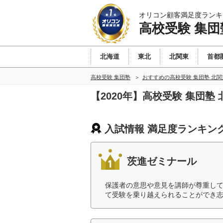
オリコン顧客満足度ランキ
高校受験 集団
北海道
東北
北関東
首都
高校受験 集団塾
おすすめの高校受験 集団塾 北
【2020年】高校受験 集団
入試情報 満足度ランキン
茨進ゼミナール
保護者の意思や意見を講師が尊重し
て受験を乗り越えられることができ志