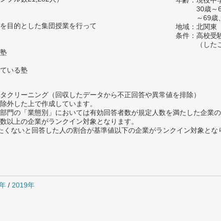
年齢：現役中学
30歳～
～69歳
を目的とした集団授業を行って
地域：北関東
条件：高校受
（した
塾
ている塾
タクリーニング（回収したデータから不正回答や異常値を排除）
除外した上で作成しています。
部門の「業態別」においては有効回答者数が規定人数を満たした企業の
数以上の企業がランクイン対象となります。
薦めたくないと回答した人の割合が基準値以下の企業がランクイン対象とな
0年
/
2019年