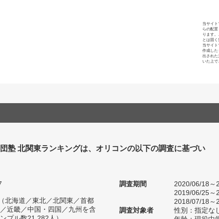
当サイト
らの配置
ります。
とは固く
当サイト
作成した
出された
いた上で
集団塾 北関東ランキングは、オリコンの以下の調査に基づい
7
調査期間
2020/06/18～2
2019/06/25～2
人（北海道／東北／北関東／首都
2018/07/18～2
／近畿／中国・四国／九州を含
調査対象者
性別：指定な
プル数21,282人）