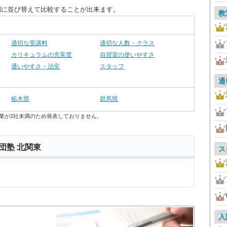
別に並び替えて比較することが出来ます。
教
適切な受講料
適切な人数・クラス
カリキュラムの充実度
自習室の使いやすさ
通いやすさ・治安
スタッフ
通
栃木県
群馬県
業が2社未満のため発表しておりません。
団塾 北関東
ス
入