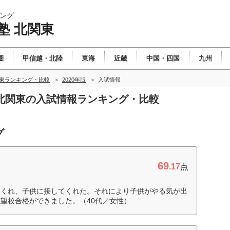
ング
塾 北関東
圏
甲信越・北陸
東海
近畿
中国・四国
九州
関東ランキング・比較
2020年版
入試情報
塾 北関東の入試情報ランキング・比較
グ
69
.17
点
てくれ、子供に接してくれた。それにより子供がやる気が出
望校合格ができました。（40代／女性）