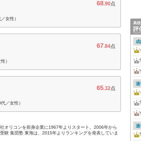
68
.90
点
代／女性）
高校
評
成
67
.84
点
女性）
適
65
.32
点
0代／女性）
適
オリコンを前身企業に1967年よりスタート。2006年から
験 集団塾 東海は、2015年よりランキングを発表していま