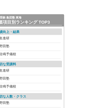
受験 集団塾 東海
価項目別ランキング TOP3
績向上・結果
名進研
野田塾
佐鳴予備校
切な受講料
名進研
野田塾
佐鳴予備校
切な人数・クラス
野田塾