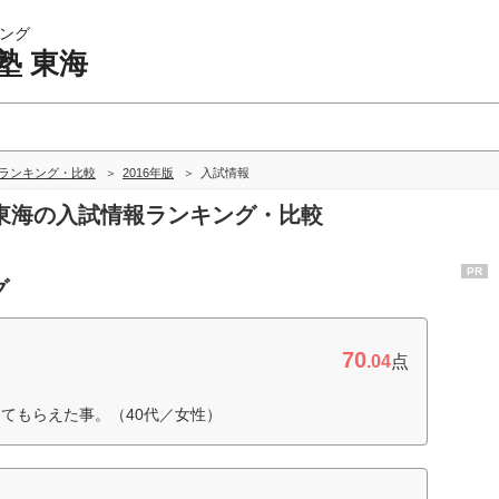
ング
塾 東海
海ランキング・比較
2016年版
入試情報
塾 東海の入試情報ランキング・比較
PR
グ
70
.04
点
てもらえた事。（40代／女性）