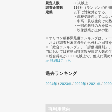
規定人数
50人以上
調査企業数
116社（ランキング使用
定義
以下は対象外とする。
・高校受験向けではない
・中高一貫校生向けの塾
・一部の教科のみを扱っ
・映像授業が主体の塾
※オリコン顧客満足度ランキングは、デー
および調査対象者条件から外れた回答を
※「総合ランキング」、「評価項目別」、
門においては有効回答者数が規定人数の半
※総合得点が60.00点以上で、他人に
≫ 詳細はこちら
過去ランキング
2024年
/
2023年
/
2022年
/
2021年
/
202
再利用意向