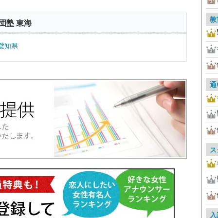
教
団塾 東海
愛知県
通
ス
入