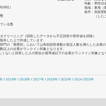
年齢：男性32
時28社）
地域：東海（
条件：高校受
塾
（した
ている塾
タクリーニング（回収したデータから不正回答や異常値を排除）
除外した上で作成しています。
部門の「業態別」においては有効回答者数が規定人数を満たした企業の
数以上の企業がランクイン対象となります。
薦めたくないと回答した人の割合が基準値以下の企業がランクイン対象とな
0年
/
2019年
/
2018年
/
2017年
/
2016年
/
2015年
/
2014-2015年