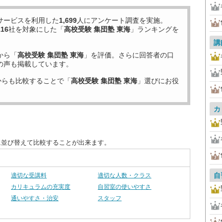
サービスを利用した
1,699
人にアンケート調査を実施。
116
社を対象にした「
高校受験 集団塾 東海
」ランキングを
講
から「
高校受験 集団塾 東海
」を評価。さらに回答者の口
の声も掲載しています。
からも比較することで「
高校受験 集団塾 東海
」選びにお役
カ
に並び替えて比較することが出来ます。
自
適切な受講料
適切な人数・クラス
カリキュラムの充実度
自習室の使いやすさ
通いやすさ・治安
スタッフ