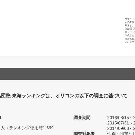
当サイト
らの配置
ります。
とは固く
当サイト
作成した
出された
いた上で
集団塾 東海ランキングは、オリコンの以下の調査に基づいて
4
調査期間
2016/08/15～2
2015/07/31～2
62人（ランキング使用時1,699
2014/09/03～2
調査対象者
性別：指定な