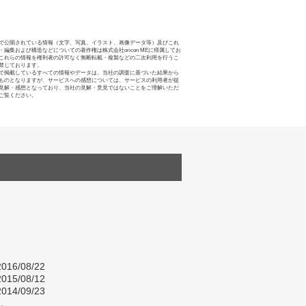
で公開されている情報（文字、写真、イラスト、画像データ等）及びこれ
・編集および構造などについての著作権は株式会社oricon MEに帰属してお
これらの情報を権利者の許可なく無断転載・複製などの二次利用を行うこ
禁じております。
で掲載しているすべての情報やデータは、当社の調査に基づいた結果から
ものとなりますが、サービスへの感想については、サービスの利用者が提
見解・感想となっており、当社の見解・意見ではないことをご理解いただ
ご覧ください。
016/08/22
015/08/12
014/09/23
し