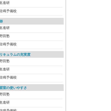
名進研
佐鳴予備校
師
名進研
野田塾
佐鳴予備校
リキュラムの充実度
野田塾
名進研
佐鳴予備校
習室の使いやすさ
野田塾
名進研
佐鳴予備校