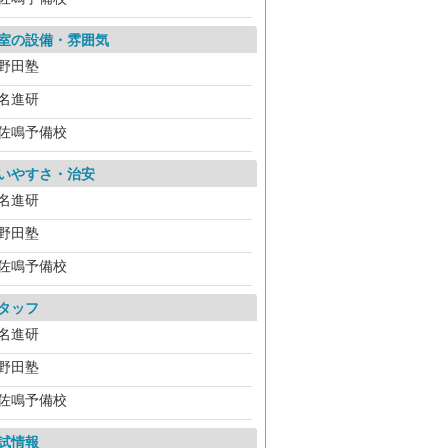
室の設備・雰囲気
野田塾
名進研
佐鳴予備校
いやすさ・治安
名進研
野田塾
佐鳴予備校
タッフ
名進研
野田塾
佐鳴予備校
試情報