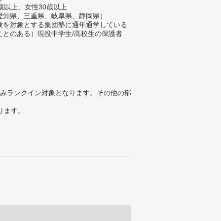
歳以上、女性30歳以上
愛知県、三重県、岐阜県、静岡県）
験を対象とする集団塾に通年通学している
ことのある）現役中学生/高校生の保護者
みランクイン対象となります。その他の部
ります。