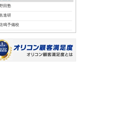
野田塾
名進研
佐鳴予備校