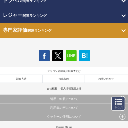
トラベル
関連ランキング
レジャー
関連ランキング
専門家評価
関連ランキング
オリコン顧客満足度調査とは
調査方法
掲載規約
お問い合わせ
会社概要
個人情報保護方針
引用・転載について
もくじ
利用者の声について
当サイトで公開されている情報（文字、写真、イラスト、画像データ等）及びこれらの配置・
編集および構造などについての著作権は株式会社oricon MEに帰属しております。
クッキーの使用について
当サイトに掲載している内容はすべてサービスの利用者が提出された見解・感想です。
これらの情報を権利者の許可なく無断転載・複製などの二次利用を行うことは固く禁じており
弊社が内容について正確性を含め一切保証するものではありません。
ます。
このサイトでは Cookie を使用して、ユーザーに合わせたコンテンツや広告の表示、ソーシャル
© oricon ME inc.
弊社の見解・ 意見ではないことをご理解いただいた上でご覧ください。