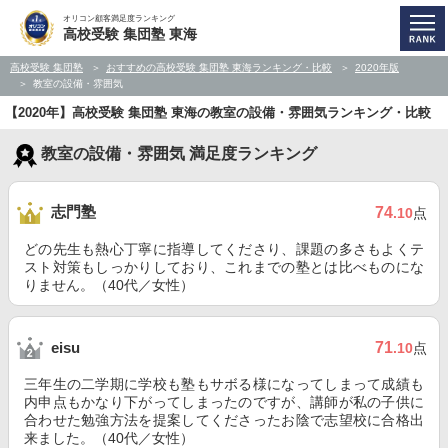
オリコン顧客満足度ランキング
高校受験 集団塾 東海
高校受験 集団塾
おすすめの高校受験 集団塾 東海ランキング・比較
2020年版
教室の設備・雰囲気
【2020年】高校受験 集団塾 東海の教室の設備・雰囲気ランキング・比較
教室の設備・雰囲気 満足度ランキング
志門塾
74
.10
点
どの先生も熱心丁寧に指導してくださり、課題の多さもよくテ
スト対策もしっかりしており、これまでの塾とは比べものにな
りません。（40代／女性）
71
eisu
.10
点
三年生の二学期に学校も塾もサボる様になってしまって成績も
内申点もかなり下がってしまったのですが、講師が私の子供に
合わせた勉強方法を提案してくださったお陰で志望校に合格出
来ました。（40代／女性）