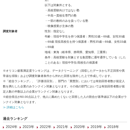
以下は対象外とする。
・高校受験向けではない塾
・中高一貫校生専門の塾
・一部の教科のみを扱っている塾
・映像授業が主体の塾
調査対象者
性別：指定なし
年齢：現役中学生を持つ保護者：男性32歳～69歳、女性30歳
～69歳 現役高校生を持つ保護者：男性35歳～69歳、女性33歳
～69歳
地域：東海（岐阜県、静岡県、愛知県、三重県）
条件：高校受験を対象とする集団塾に通年通学している（した
ことのある）現役中学生/高校生の保護者
※オリコン顧客満足度ランキングは、データクリーニング（回収したデータから不正回答や異
常値を排除）および調査対象者条件から外れた回答を除外した上で作成しています。
※「総合ランキング」、「評価項目別」、部門の「業態別」においては有効回答者数が規定人
数を満たした企業のみランクイン対象となります。その他の部門においては有効回答者数が規
定人数の半数以上の企業がランクイン対象となります。
※総合得点が60.00点以上で、他人に薦めたくないと回答した人の割合が基準値以下の企業がラ
ンクイン対象となります。
≫ 詳細はこちら
過去ランキング
2024年
2023年
2022年
2021年
2020年
2019年
2018年