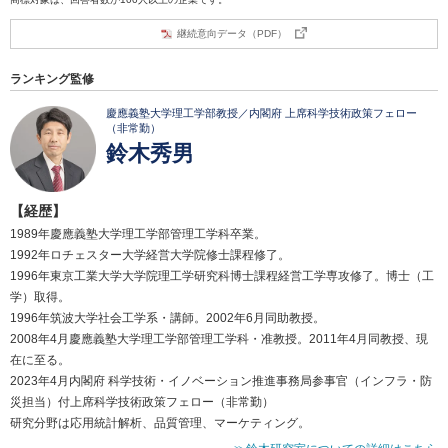
継続意向データ（PDF）
ランキング監修
慶應義塾大学理工学部教授／内閣府 上席科学技術政策フェロー
（非常勤）
鈴木秀男
【経歴】
1989年慶應義塾大学理工学部管理工学科卒業。
1992年ロチェスター大学経営大学院修士課程修了。
1996年東京工業大学大学院理工学研究科博士課程経営工学専攻修了。博士（工
学）取得。
1996年筑波大学社会工学系・講師。2002年6月同助教授。
2008年4月慶應義塾大学理工学部管理工学科・准教授。2011年4月同教授、現
在に至る。
2023年4月内閣府 科学技術・イノベーション推進事務局参事官（インフラ・防
災担当）付上席科学技術政策フェロー（非常勤）
研究分野は応用統計解析、品質管理、マーケティング。