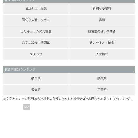
成績向上・結果
適切な受講料
適切な人数・クラス
講師
カリキュラムの充実度
自習室の使いやすさ
教室の設備・雰囲気
通いやすさ・治安
スタッフ
入試情報
都道府県別ランキング
岐阜県
静岡県
愛知県
三重県
※文字がグレーの部門は当社規定の条件を満たした企業が2社未満のため発表しておりません。
PR