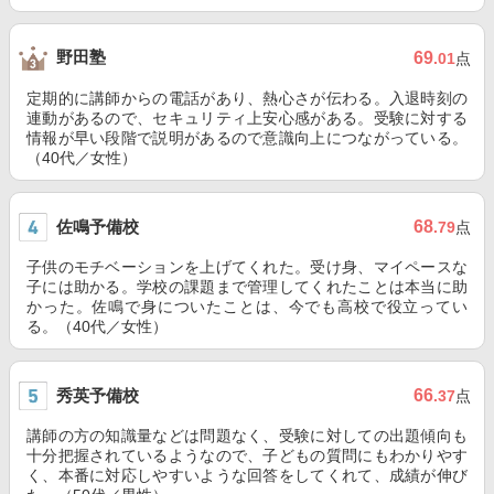
野田塾
69
.01
点
定期的に講師からの電話があり、熱心さが伝わる。入退時刻の
連動があるので、セキュリティ上安心感がある。受験に対する
情報が早い段階で説明があるので意識向上につながっている。
（40代／女性）
佐鳴予備校
68
.79
点
子供のモチベーションを上げてくれた。受け身、マイペースな
子には助かる。学校の課題まで管理してくれたことは本当に助
かった。佐鳴で身についたことは、今でも高校で役立ってい
る。（40代／女性）
秀英予備校
66
.37
点
講師の方の知識量などは問題なく、受験に対しての出題傾向も
十分把握されているようなので、子どもの質問にもわかりやす
く、本番に対応しやすいような回答をしてくれて、成績が伸び