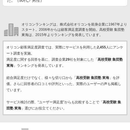
た。（50代／男性）
オリコンランキングは、株式会社オリコンを前身企業に1967年より
スタート。2006年からは顧客満足度調査を開始。高校受験 集団塾
東海は、2015年よりランキングを発表しています。
オリコン顧客満足度調査では、実際にサービスを利用した
2,455
人にアンケ
ート調査を実施。
満足度に関する回答を基に、調査企業
29
社を対象にした「
高校受験 集団塾
東海
」ランキングを発表しています。
総合満足度だけでなく、様々な切り口から「
高校受験 集団塾 東海
」を評
価。さらに回答者の口コミや評判といった、実際のユーザーの声も掲載し
ています。
サービス検討の際、“ユーザー満足度”からも比較することで「
高校受験 集
団塾 東海
」選びにお役立てください。