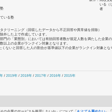
いる（
塾
者
ている塾
タクリーニング（回収したデータから不正回答や異常値を排除）
除外した上で作成しています。
部門の「業態別」においては有効回答者数が規定人数を満たした企業の
数以上の企業がランクイン対象となります。
薦めたくないと回答した人の割合が基準値以下の企業がランクイン対象とな
0年
/
2019年
/
2018年
/
2017年
/
2016年
/
2015年
その企業のサービスを推奨したいか」について「
A:とても薦めたい
」