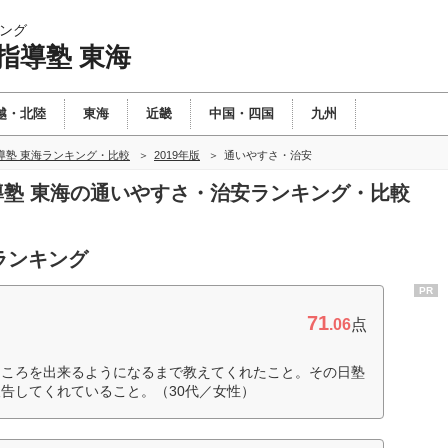
ング
指導塾 東海
越・北陸
東海
近畿
中国・四国
九州
導塾 東海ランキング・比較
2019年版
通いやすさ・治安
指導塾 東海の通いやすさ・治安ランキング・比較
ランキング
PR
71
.06
点
ところを出来るようになるまで教えてくれたこと。その日塾
告してくれていること。（30代／女性）