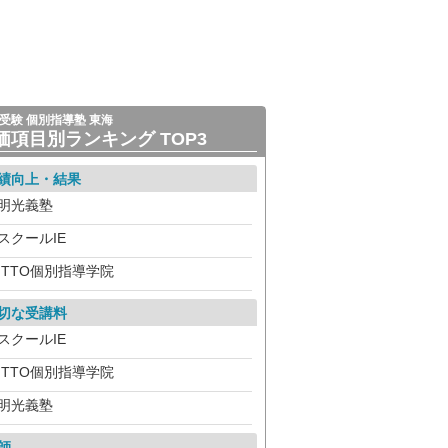
受験 個別指導塾 東海
価項目別ランキング TOP3
績向上・結果
明光義塾
スクールIE
ITTO個別指導学院
切な受講料
スクールIE
ITTO個別指導学院
明光義塾
師