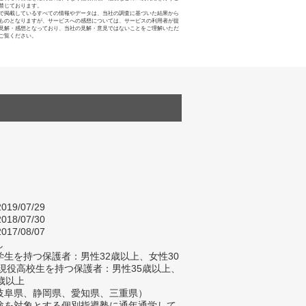
禁じております。
で掲載しているすべての情報やデータは、当社の調査に基づいた結果から
ものとなりますが、サービスへの感想については、サービスの利用者が提
見解・感想となっており、当社の見解・意見ではないことをご理解いただ
ご覧ください。
019/07/29
018/07/30
017/08/07
し
生を持つ保護者：男性32歳以上、女性30
/現役高校生を持つ保護者：男性35歳以上、
歳以上
岐阜県、静岡県、愛知県、三重県）
験を対象とする個別指導塾に通年通学して