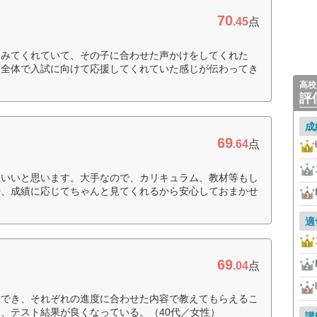
70
.45
点
くみてくれていて、その子に合わせた声かけをしてくれた
イ全体で入試に向けて応援してくれていた感じが伝わってき
高校
評
成
69
.64
点
くいいと思います。大手なので、カリキュラム、教材等もし
や、成績に応じてちゃんと見てくれるから安心しておまかせ
適
69
.04
点
講でき、それぞれの進度に合わせた内容で教えてもらえるこ
、テスト結果が良くなっている。（40代／女性）
講