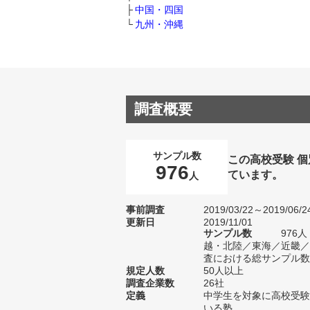
中国・四国
九州・沖縄
調査概要
サンプル数
この高校受験 
976
ています。
人
事前調査
2019/03/22～2019/06/2
更新日
2019/11/01
サンプル数
976
越・北陸／東海／近畿／
査における総サンプル数1
規定人数
50人以上
調査企業数
26社
定義
中学生を対象に高校受験
いる塾。