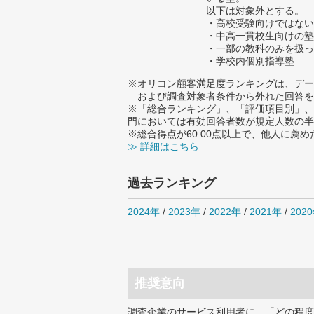
以下は対象外とする。
・高校受験向けではない
・中高一貫校生向けの塾
・一部の教科のみを扱っ
・学校内個別指導塾
※オリコン顧客満足度ランキングは、デー
および調査対象者条件から外れた回答を
※「総合ランキング」、「評価項目別」、
門においては有効回答者数が規定人数の半
※総合得点が60.00点以上で、他人に
≫ 詳細はこちら
過去ランキング
2024年
/
2023年
/
2022年
/
2021年
/
202
推奨意向
調査企業のサービス利用者に、「どの程度