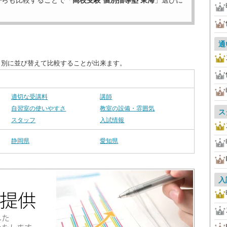
からも比較することで「
高校受験 個別指導塾 東海
」選びに
通
目別に並び替えて比較することが出来ます。
適切な受講料
講師
自習室の使いやすさ
教室の設備・雰囲気
ス
スタッフ
入試情報
静岡県
愛知県
入