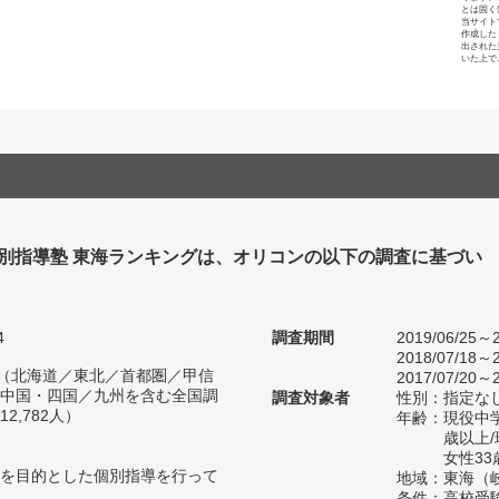
とは固く
当サイト
作成した
出された
いた上で
個別指導塾 東海ランキングは、オリコンの以下の調査に基づい
4
調査期間
2019/06/25～2
2018/07/18～2
人（北海道／東北／首都圏／甲信
2017/07/20～2
中国・四国／九州を含む全国調
調査対象者
性別：指定な
2,782人）
年齢：現役中学
歳以上
女性33
を目的とした個別指導を行って
地域：東海（
条件：高校受