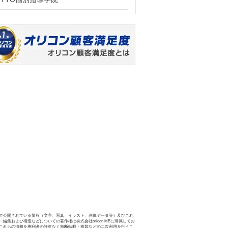
で公開されている情報（文字、写真、イラスト、画像データ等）及びこれ
・編集および構造などについての著作権は株式会社oricon MEに帰属してお
これらの情報を権利者の許可なく無断転載・複製などの二次利用を行うこ