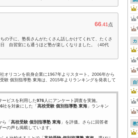
66
.41
点
うちの子に、塾長さんがたくさん話しかけてくれて、たくさ
カ
日 自習室にも通うほど塾が楽しくなりました。（40代
オリコンを前身企業に1967年よりスタート。2006年から
験 個別指導塾 東海は、2015年よりランキングを発表して
自
サービスを利用した
976
人にアンケート調査を実施。
26
社を対象にした「
高校受験 個別指導塾 東海
」ランキン
から「
高校受験 個別指導塾 東海
」を評価。さらに回答者
教
ザーの声も掲載しています。