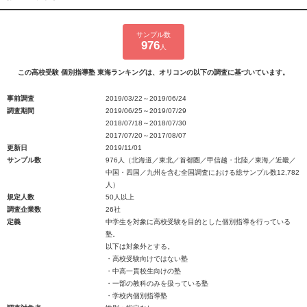
サンプル数
976
人
この高校受験 個別指導塾 東海ランキングは、オリコンの以下の調査に基づいています。
事前調査
2019/03/22～2019/06/24
調査期間
2019/06/25～2019/07/29
2018/07/18～2018/07/30
2017/07/20～2017/08/07
更新日
2019/11/01
サンプル数
976人（北海道／東北／首都圏／甲信越・北陸／東海／近畿／
中国・四国／九州を含む全国調査における総サンプル数12,782
人）
規定人数
50人以上
調査企業数
26社
定義
中学生を対象に高校受験を目的とした個別指導を行っている
塾。
以下は対象外とする。
・高校受験向けではない塾
・中高一貫校生向けの塾
・一部の教科のみを扱っている塾
・学校内個別指導塾