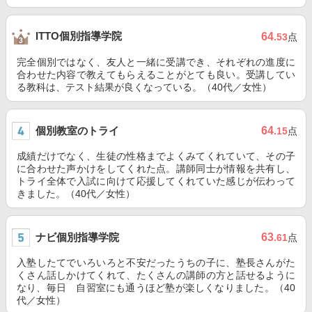
ITTO個別指導学院
64
.53
点
完全個別ではなく、友人と一緒に受講でき、それぞれの進度に
合わせた内容で教えてもらえることがとても良い。受講してい
る教科は、テスト結果が良くなっている。（40代／女性）
個別教室のトライ
64
.15
点
成績だけでなく、生徒の性格までよくみてくれていて、その子
に合わせた声かけをしてくれた点。講師同士が情報を共有し、
トライ全体で入試に向けて応援してくれていた感じが伝わって
きました。（40代／女性）
ナビ個別指導学院
63
.61
点
入塾したてでいろいろと不安だったうちの子に、塾長さんがた
くさん話しかけてくれて、たくさんの講師の方と話せるように
なり、毎日 自習室にも通うほど塾が楽しくなりました。（40
代／女性）