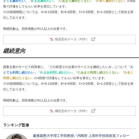
とても薦めたい
」「
B:まあ薦めたい
」「
C:あまり薦めたくない
」「
D:全く薦めたくない
」の4段
階で評価をしてもらい比率を算出しています。
※10段階聴取については、A=9-10回答、B=6-8回答、C=3-5回答、D=1-2回答として割合を算
出しております。
商標対象は、回答者数が50人以上の企業です。
推奨意向データ（PDF）
継続意向
調査企業のサービス利用者に、「どの程度その企業のサービスを継続したいか」について「
A:
とても利用し続けたい
」「
B:まあ利用し続けたい
」「
C:あまり利用し続けたくない
」「
D:全く
利用し続けたくない
」の4段階で評価をしてもらい比率を算出しています。
※10段階聴取については、A=9-10回答、B=6-8回答、C=3-5回答、D=1-2回答として割合を算
出しております。
商標対象は、回答者数が50人以上の企業です。
継続意向データ（PDF）
ランキング監修
慶應義塾大学理工学部教授／内閣府 上席科学技術政策フェロー