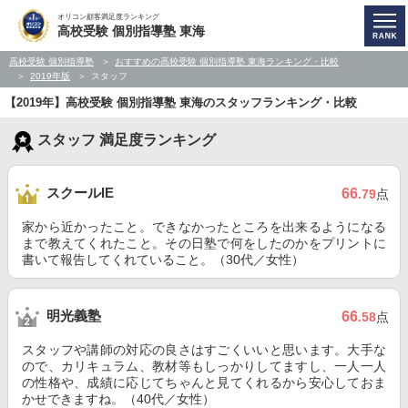
オリコン顧客満足度ランキング
高校受験 個別指導塾 東海
高校受験 個別指導塾
おすすめの高校受験 個別指導塾 東海ランキング・比較
2019年版
スタッフ
【2019年】高校受験 個別指導塾 東海のスタッフランキング・比較
スタッフ 満足度ランキング
スクールIE
66
.79
点
家から近かったこと。できなかったところを出来るようになる
まで教えてくれたこと。その日塾で何をしたのかをプリントに
書いて報告してくれていること。（30代／女性）
明光義塾
66
.58
点
スタッフや講師の対応の良さはすごくいいと思います。大手な
ので、カリキュラム、教材等もしっかりしてますし、一人一人
の性格や、成績に応じてちゃんと見てくれるから安心しておま
かせできますね。（40代／女性）