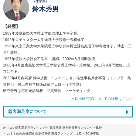
（非常勤）
鈴木秀男
【経歴】
1989年慶應義塾大学理工学部管理工学科卒業。
1992年ロチェスター大学経営大学院修士課程修了。
1996年東京工業大学大学院理工学研究科博士課程経営工学専攻修了。博士（工
学）取得。
1996年筑波大学社会工学系・講師。2002年6月同助教授。
2008年4月慶應義塾大学理工学部管理工学科・准教授。2011年4月同教授、現
在に至る。
2023年4月内閣府 科学技術・イノベーション推進事務局参事官（インフラ・防
災担当）付上席科学技術政策フェロー（非常勤）
研究分野は応用統計解析、品質管理、マーケティング。
≫鈴木研究室についての詳細はこちら
顧客満足度について
オリコン顧客満足度ランキング
高校受験 個別指導塾ランキング・比較
おすすめの高校受験 個別指導塾 東海ランキング・比較
2019年版