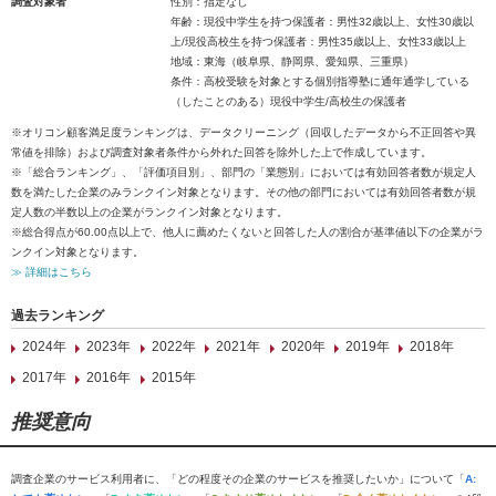
調査対象者
性別：指定なし
年齢：現役中学生を持つ保護者：男性32歳以上、女性30歳以
上/現役高校生を持つ保護者：男性35歳以上、女性33歳以上
地域：東海（岐阜県、静岡県、愛知県、三重県）
条件：高校受験を対象とする個別指導塾に通年通学している
（したことのある）現役中学生/高校生の保護者
※オリコン顧客満足度ランキングは、データクリーニング（回収したデータから不正回答や異
常値を排除）および調査対象者条件から外れた回答を除外した上で作成しています。
※「総合ランキング」、「評価項目別」、部門の「業態別」においては有効回答者数が規定人
数を満たした企業のみランクイン対象となります。その他の部門においては有効回答者数が規
定人数の半数以上の企業がランクイン対象となります。
※総合得点が60.00点以上で、他人に薦めたくないと回答した人の割合が基準値以下の企業がラ
ンクイン対象となります。
≫ 詳細はこちら
過去ランキング
2024年
2023年
2022年
2021年
2020年
2019年
2018年
2017年
2016年
2015年
推奨意向
調査企業のサービス利用者に、「どの程度その企業のサービスを推奨したいか」について「
A: