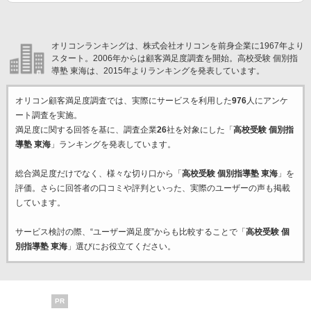
オリコンランキングは、株式会社オリコンを前身企業に1967年より
スタート。2006年からは顧客満足度調査を開始。高校受験 個別指
導塾 東海は、2015年よりランキングを発表しています。
オリコン顧客満足度調査では、実際にサービスを利用した
976
人にアンケ
ート調査を実施。
満足度に関する回答を基に、調査企業
26
社を対象にした「
高校受験 個別指
導塾 東海
」ランキングを発表しています。
総合満足度だけでなく、様々な切り口から「
高校受験 個別指導塾 東海
」を
評価。さらに回答者の口コミや評判といった、実際のユーザーの声も掲載
しています。
サービス検討の際、“ユーザー満足度”からも比較することで「
高校受験 個
別指導塾 東海
」選びにお役立てください。
PR