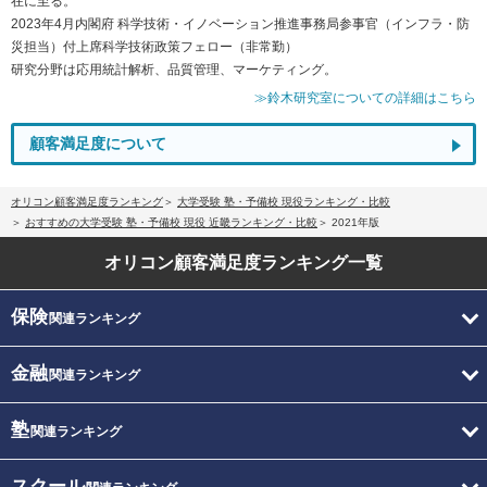
在に至る。
2023年4月内閣府 科学技術・イノベーション推進事務局参事官（インフラ・防
災担当）付上席科学技術政策フェロー（非常勤）
研究分野は応用統計解析、品質管理、マーケティング。
≫鈴木研究室についての詳細はこちら
顧客満足度について
オリコン顧客満足度ランキング
大学受験 塾・予備校 現役ランキング・比較
おすすめの大学受験 塾・予備校 現役 近畿ランキング・比較
2021年版
オリコン顧客満足度
ランキング一覧
保険
関連ランキング
金融
関連ランキング
塾
関連ランキング
スクール