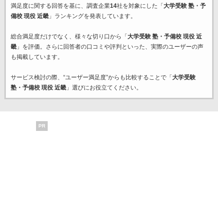
満足度に関する回答を基に、調査企業
14
社を対象にした「
大学受験 塾・予
備校 現役 近畿
」ランキングを発表しています。
総合満足度だけでなく、様々な切り口から「
大学受験 塾・予備校 現役 近
畿
」を評価。さらに回答者の口コミや評判といった、実際のユーザーの声
も掲載しています。
サービス検討の際、“ユーザー満足度”からも比較することで「
大学受験
塾・予備校 現役 近畿
」選びにお役立てください。
PR