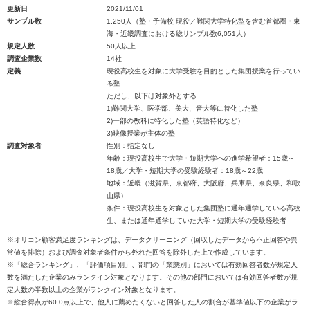
更新日
2021/11/01
サンプル数
1,250人（塾・予備校 現役／難関大学特化型を含む首都圏・東
海・近畿調査における総サンプル数6,051人）
規定人数
50人以上
調査企業数
14社
定義
現役高校生を対象に大学受験を目的とした集団授業を行ってい
る塾
ただし、以下は対象外とする
1)難関大学、医学部、美大、音大等に特化した塾
2)一部の教科に特化した塾（英語特化など）
3)映像授業が主体の塾
調査対象者
性別：指定なし
年齢：現役高校生で大学・短期大学への進学希望者：15歳～
18歳／大学・短期大学の受験経験者：18歳～22歳
地域：近畿（滋賀県、京都府、大阪府、兵庫県、奈良県、和歌
山県）
条件：現役高校生を対象とした集団塾に通年通学している高校
生、または通年通学していた大学・短期大学の受験経験者
※オリコン顧客満足度ランキングは、データクリーニング（回収したデータから不正回答や異
常値を排除）および調査対象者条件から外れた回答を除外した上で作成しています。
※「総合ランキング」、「評価項目別」、部門の「業態別」においては有効回答者数が規定人
数を満たした企業のみランクイン対象となります。その他の部門においては有効回答者数が規
定人数の半数以上の企業がランクイン対象となります。
※総合得点が60.0点以上で、他人に薦めたくないと回答した人の割合が基準値以下の企業がラ