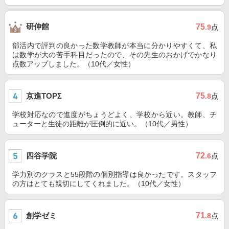
研伸館
75
.9
点
部活内で評判の良かった数学教師が本当に分かりやすくて、私
は数学が大の苦手科目だったので、その先生のおかげでかなり
点数アップしました。（10代／女性）
京進TOPΣ
75
.8
点
学校対応なので進度がちょうどよく、学校から近い。教師、チ
ューターと生徒の距離が圧倒的に近い。（10代／男性）
四谷学院
72
.6
点
学力別のクラスと55段階の個別指導は良かったです。スタッフ
の方はとても親切にしてくれました。（10代／女性）
創学ゼミ
71
.8
点