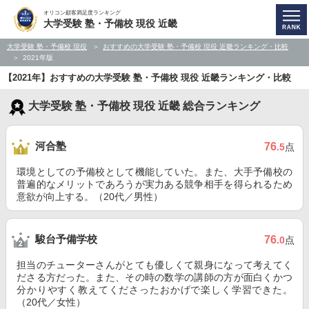
オリコン顧客満足度ランキング
大学受験 塾・予備校 現役 近畿
大学受験 塾・予備校 現役
おすすめの大学受験 塾・予備校 現役 近畿ランキング・比較
2021年版
【2021年】おすすめの大学受験 塾・予備校 現役 近畿ランキング・比較
大学受験 塾・予備校 現役 近畿 総合ランキング
河合塾
76
.5
点
環境としての予備校として機能していた。また、大手予備校の
普遍的なメリットであろうが実力ある競争相手を得られるため
意欲が向上する。（20代／男性）
駿台予備学校
76
.0
点
担当のチューターさんがとても優しくて親身になって考えてく
ださる方だった。また、その時の数学の講師の方が面白くかつ
分かりやすく教えてくださったおかげで楽しく学習できた。
（20代／女性）