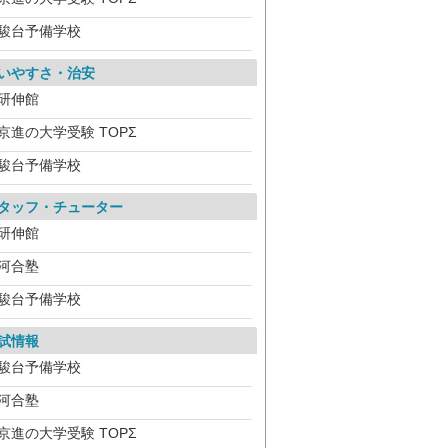
駿台予備学校
いやすさ・治安
研伸館
京進の大学受験 TOPΣ
駿台予備学校
タッフ・チューター
研伸館
河合塾
駿台予備学校
試情報
駿台予備学校
河合塾
京進の大学受験 TOPΣ