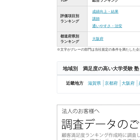
TOP
総合ランキング
成績向上・結果
評価項目別
講師
ランキング
通いやすさ・治安
都道府県別
大阪府
ランキング
※文字がグレーの部門は当社規定の条件を満たした企
地域別 満足度の高い大学受験 塾
近畿地方
滋賀県
京都府
大阪府