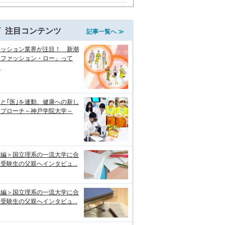
注目コンテンツ
記事一覧へ ≫
ァッション業界が注目！ 新潮
「ファッション・ロー」って
？
｣と｢医｣を連動、健康への新し
アプローチ～神戸学院大学～
前編＞国立理系の一流大学に合
受験生の父親へインタビュ...
後編＞国立理系の一流大学に合
受験生の父親へインタビュ...