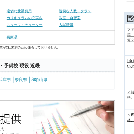
適切な受講費用
適切な人数・クラス
カリキュラムの充実さ
教室・自習室
スタッフ・チューター
入試情報
フ
流
兵庫県
何
業が2社未満のため発表しておりません。
｢食
・予備校 現役 近畿
い
兵庫県
奈良県
和歌山県
＜
格、
＜
格、