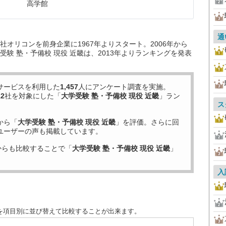
高学館
通
オリコンを前身企業に1967年よりスタート。2006年から
験 塾・予備校 現役 近畿は、2013年よりランキングを発表
サービスを利用した
1,457
人にアンケート調査を実施。
12
社を対象にした「
大学受験 塾・予備校 現役 近畿
」ラン
ス
から「
大学受験 塾・予備校 現役 近畿
」を評価。さらに回
ユーザーの声も掲載しています。
からも比較することで「
大学受験 塾・予備校 現役 近畿
」
入
度を項目別に並び替えて比較することが出来ます。