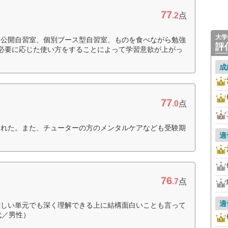
77
.2
点
大学
も公開自習室、個別ブース型自習室、ものを食べながら勉強
評
必要に応じた使い方をすることによって学習意欲が上がっ
成
77
.0
点
くれた。また、チューターの方のメンタルケアなども受験期
適
76
.7
点
適
難しい単元でも深く理解できる上に結構面白いことも言って
代／男性）