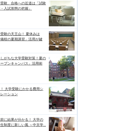
学受験、合格への近道は「試験
制・入試形態の把握」
受験の天王山！ 夏休みは
予備校の夏期講習」活用が鍵
逃しがちな大学受験対策！夏の
オープンキャンパス」活用術
！ 大学受験にかかる費用シ
ュレーション
前に結果が分かる！ 大学の
生制度に新しい風 ～中京学...