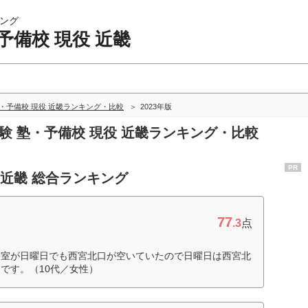
ング
予備校 現役 近畿
・予備校 現役 近畿ランキング・比較
2023年版
受験 塾・予備校 現役 近畿ランキング・比較
PR
 近畿 総合ランキング
77
.3
点
習室が日曜日でも西宮北口が空いていたので日曜日は西宮北
です。（10代／女性）