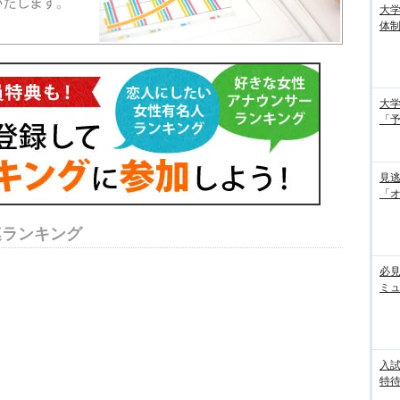
大
体
大学
「
見
「
連ランキング
必見
ミ
入試
特待