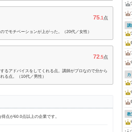
75
.1
点
講
のでモチベーションが上がった。（20代／女性）
72
.5
点
対するアドバイスをしてくれる点。講師がプロなので分から
カ
れる点。（10代／男性）
教
得点が60.0点以上の企業です。