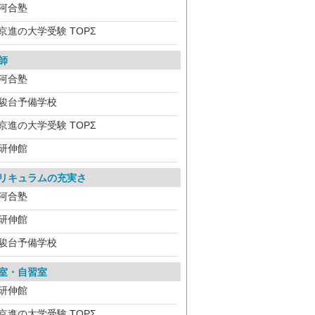
河合塾
京進の大学受験 TOPΣ
師
河合塾
駿台予備学校
京進の大学受験 TOPΣ
研伸館
リキュラムの充実さ
河合塾
研伸館
駿台予備学校
室・自習室
研伸館
京進の大学受験 TOPΣ