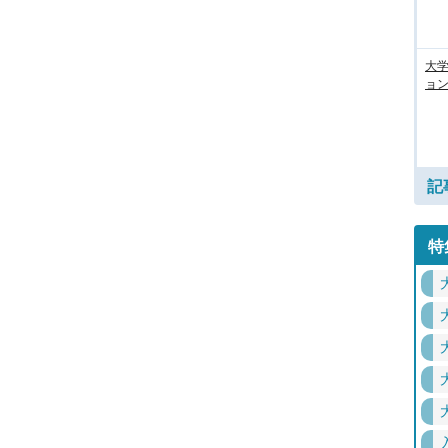
大
ョン
記
特