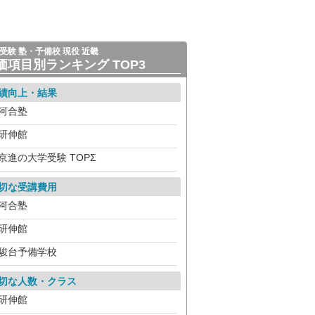
受験 塾・予備校 現役 近畿
価項目別ランキング TOP3
績向上・結果
河合塾
研伸館
京進の大学受験 TOPΣ
切な受講費用
河合塾
研伸館
駿台予備学校
切な人数・クラス
研伸館