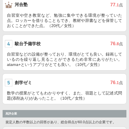
河合塾
77
.1
点
自習室や空き教室など、勉強に集中できる環境が整っていた
点。ロッカーを借りることもでき、教材や辞書などを保管して
おくことができた点。（20代／女性）
駿台予備学校
76
.8
点
自習室などの設備が整っており、環境がとても良い。録画して
いるのを繰り返し見ることができるため非常にありがたい。
atama+というアプリがとても良い。（10代／女性）
創学ゼミ
76
.1
点
数学の授業がとてもわかりやすく、また、宿題として記述式問
題(添削あり)があったこと。（10代／女性）
高評企業
規定人数の半数以上の回答があり、総合得点が60.0点以上の企業です。