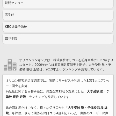
能開センター
高学館
KEC近畿予備校
四谷学院
オリコンランキングは、株式会社オリコンを前身企業に1967年より
スタート。2006年からは顧客満足度調査を開始。大学受験 塾・予
備校 現役 近畿は、2013年よりランキングを発表しています。
オリコン顧客満足度調査では、実際にサービスを利用した
1,373
人にアンケ
ート調査を実施。
満足度に関する回答を基に、調査企業
11
社を対象にした「
大学受験 塾・予
備校 現役 近畿
」ランキングを発表しています。
総合満足度だけでなく、様々な切り口から「
大学受験 塾・予備校 現役 近
畿
」を評価。さらに回答者の口コミや評判といった、実際のユーザーの声