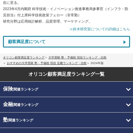
在に至る。
2023年4月内閣府 科学技術・イノベーション推進事務局参事官（インフラ・防
災担当）付上席科学技術政策フェロー（非常勤）
研究分野は応用統計解析、品質管理、マーケティング。
≫鈴木研究室についての詳細はこちら
顧客満足度について
オリコン顧客満足度ランキング
大学受験 塾・予備校 現役ランキング・比較
おすすめの大学受験 塾・予備校 現役 近畿ランキング・比較
2024年版
オリコン顧客満足度
ランキング一覧
保険
関連ランキング
金融
関連ランキング
塾
関連ランキング