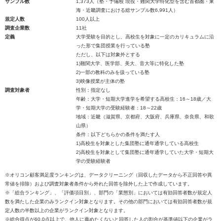
サンプル数
1,373人（塾・予備校 現役・難関大学特化型を含む首都圏・東
海・近畿調査における総サンプル数6,991人）
規定人数
100人以上
調査企業数
11社
定義
大学受験を目的とし、高校生を対象に一定のカリキュラムに沿
った形で集団授業を行っている塾
ただし、以下は対象外とする
1)難関大学、医学部、美大、音大等に特化した塾
2)一部の教科のみを扱っている塾
3)映像授業が主体の塾
調査対象者
性別：指定なし
年齢：大学・短期大学進学を希望する高校生：16～18歳／大
学・短期大学の受験経験者：18～22歳
地域：近畿（滋賀県、京都府、大阪府、兵庫県、奈良県、和歌
山県）
条件：以下どちらかの条件を満たす人
1)高校生を対象とした集団塾に通年通学している高校生
2)高校生を対象として集団塾に通年通学していた大学・短期大
学の受験経験者
※オリコン顧客満足度ランキングは、データクリーニング（回収したデータから不正回答や異
常値を排除）および調査対象者条件から外れた回答を除外した上で作成しています。
※「総合ランキング」、「評価項目別」、部門の「業態別」においては有効回答者数が規定人
数を満たした企業のみランクイン対象となります。その他の部門においては有効回答者数が規
定人数の半数以上の企業がランクイン対象となります。
※総合得点が60.0点以上で、他人に薦めたくないと回答した人の割合が基準値以下の企業がラ