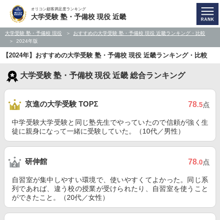
オリコン顧客満足度ランキング
大学受験 塾・予備校 現役 近畿
大学受験 塾・予備校 現役
おすすめの大学受験 塾・予備校 現役 近畿ランキング・比較
2024年版
【2024年】おすすめの大学受験 塾・予備校 現役 近畿ランキング・比較
大学受験 塾・予備校 現役 近畿 総合ランキング
京進の大学受験 TOPΣ
78
.5
点
中学受験大学受験と同じ塾先生でやっていたので信頼が強く生
徒に親身になって一緒に受験していた。（10代／男性）
研伸館
78
.0
点
自習室が集中しやすい環境で、使いやすくてよかった。同じ系
列であれば、違う校の授業が受けられたり、自習室を使うこと
ができたこと。（20代／女性）