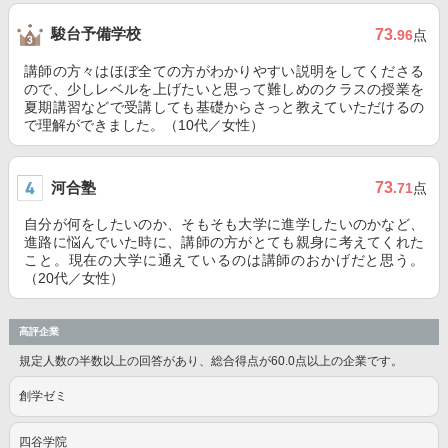
駿台予備学校
73
.96
点
講師の方々はほぼ全ての方がわかりやすい説明をしてくださる
ので、少しレベルを上げたいと思って難しめのクラスの授業を
夏期講習などで受講しても基礎からさっと教えていただけるの
で理解ができました。（10代／女性）
河合塾
73
.71
点
自分が何をしたいのか、そもそも大学に進学したいのかなど、
進路に悩んでいた時に、講師の方がとても親身に考えてくれた
こと。現在の大学に通えているのは講師のおかげだと思う。
（20代／女性）
高評企業
規定人数の半数以上の回答があり、総合得点が60.0点以上の企業です。
創学ゼミ
四谷学院