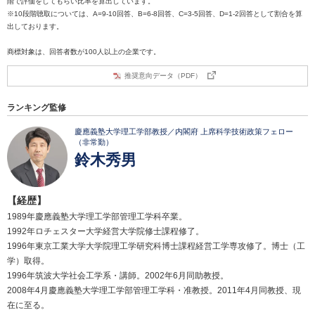
階で評価をしてもらい比率を算出しています。
※10段階聴取については、A=9-10回答、B=6-8回答、C=3-5回答、D=1-2回答として割合を算
出しております。
商標対象は、回答者数が100人以上の企業です。
推奨意向データ（PDF）
ランキング監修
慶應義塾大学理工学部教授／内閣府 上席科学技術政策フェロー
（非常勤）
鈴木秀男
【経歴】
1989年慶應義塾大学理工学部管理工学科卒業。
1992年ロチェスター大学経営大学院修士課程修了。
1996年東京工業大学大学院理工学研究科博士課程経営工学専攻修了。博士（工
学）取得。
1996年筑波大学社会工学系・講師。2002年6月同助教授。
2008年4月慶應義塾大学理工学部管理工学科・准教授。2011年4月同教授、現
在に至る。