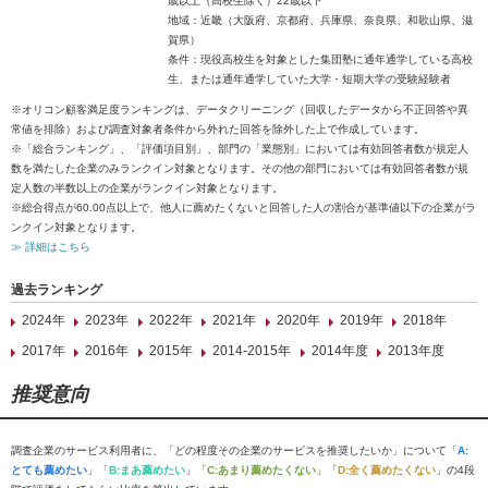
歳以上（高校生除く）22歳以下
地域：近畿（大阪府、京都府、兵庫県、奈良県、和歌山県、滋
賀県）
条件：現役高校生を対象とした集団塾に通年通学している高校
生、または通年通学していた大学・短期大学の受験経験者
※オリコン顧客満足度ランキングは、データクリーニング（回収したデータから不正回答や異
常値を排除）および調査対象者条件から外れた回答を除外した上で作成しています。
※「総合ランキング」、「評価項目別」、部門の「業態別」においては有効回答者数が規定人
数を満たした企業のみランクイン対象となります。その他の部門においては有効回答者数が規
定人数の半数以上の企業がランクイン対象となります。
※総合得点が60.00点以上で、他人に薦めたくないと回答した人の割合が基準値以下の企業がラ
ンクイン対象となります。
≫ 詳細はこちら
過去ランキング
2024年
2023年
2022年
2021年
2020年
2019年
2018年
2017年
2016年
2015年
2014-2015年
2014年度
2013年度
推奨意向
調査企業のサービス利用者に、「どの程度その企業のサービスを推奨したいか」について「
A:
とても薦めたい
」「
B:まあ薦めたい
」「
C:あまり薦めたくない
」「
D:全く薦めたくない
」の4段