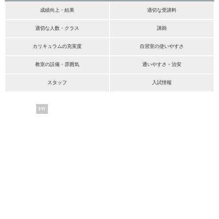
成績向上・結果
適切な受講料
適切な人数・クラス
講師
カリキュラムの充実度
自習室の使いやすさ
教室の設備・雰囲気
通いやすさ・治安
スタッフ
入試情報
PR