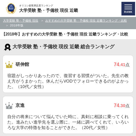
オリコン顧客満足度ランキング
大学受験 塾・予備校 現役 近畿
大学受験 塾・予備校 現役
おすすめの大学受験 塾・予備校 現役 近畿ランキング・比較
2018年版
【2018年】おすすめの大学受験 塾・予備校 現役 近畿ランキング・比較
大学受験 塾・予備校 現役 近畿 総合ランキング
研伸館
74
.41
点
宿題がしっかりあったので、復習する習慣がついた。先生の教
え方がうまかった。休んだらVODでフォローできるのがよかっ
た。（10代／女性）
京進
74
.30
点
自分の将来について悩んでいた時に、真剣に相談に乗ってくれ
た。進みたい進学先を選ぶ際に、一緒に調べてくれて、いろい
ろな大学の特徴を知ることができた。（20代／女性）