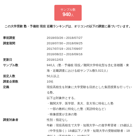
サンプル数
940
人
この大学受験 塾・予備校 現役 近畿ランキングは、オリコンの以下の調査に基づいています。
事前調査
2018/03/26～2018/07/27
調査期間
2018/07/30～2018/09/25
2017/07/19～2017/09/07
2016/08/22～2016/09/16
更新日
2018/12/03
サンプル数
940人（塾・予備校 現役／難関大学特化型を含む首都圏・東
海・近畿調査における総サンプル数5,022人）
規定人数
50人以上
調査企業数
10社
定義
現役高校生を対象に大学受験を目的とした集団授業を行ってい
る塾。
以下は対象外とする。
・難関大学、医学部、美大、音大等に特化した塾
・一部の教科に特化した塾（英語特化など）
・映像授業が主体の塾
調査対象者
性別：指定なし
年齢：現役高校生で大学・短期大学への進学希望者：15歳以上
（中学生除く）18歳以下／大学・短期大学の受験経験者：18