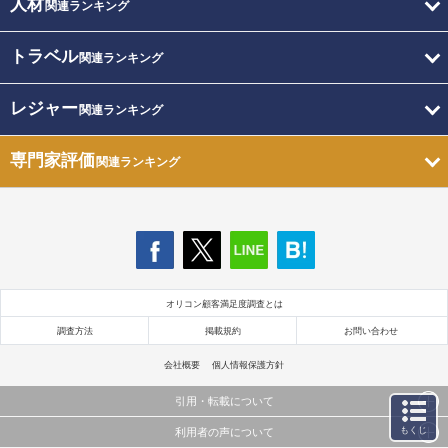
人材
関連ランキング
トラベル
関連ランキング
レジャー
関連ランキング
専門家評価
関連ランキング
オリコン顧客満足度調査とは
調査方法
掲載規約
お問い合わせ
会社概要
個人情報保護方針
引用・転載について
もくじ
利用者の声について
当サイトで公開されている情報（文字、写真、イラスト、画像データ等）及びこれらの配置・