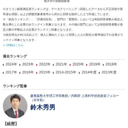
期大学の受験経験者
※オリコン顧客満足度ランキングは、データクリーニング（回収したデータから不正回答や異
常値を排除）および調査対象者条件から外れた回答を除外した上で作成しています。
※「総合ランキング」、「評価項目別」、部門の「業態別」においては有効回答者数が規定人
数を満たした企業のみランクイン対象となります。その他の部門においては有効回答者数が規
定人数の半数以上の企業がランクイン対象となります。
※総合得点が60.0点以上で、他人に薦めたくないと回答した人の割合が基準値以下の企業がラ
ンクイン対象となります。
≫ 詳細はこちら
過去ランキング
2024年
2023年
2022年
2021年
2020年
2019年
2018年
2017年
2016年
2015年
2014-2015年
2014年度
2013年度
ランキング監修
慶應義塾大学理工学部教授／内閣府 上席科学技術政策フェロー
（非常勤）
鈴木秀男
【経歴】