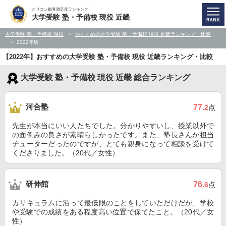
オリコン顧客満足度ランキング
大学受験 塾・予備校 現役 近畿
大学受験 塾・予備校 現役
おすすめの大学受験 塾・予備校 現役 近畿ランキング・比較
2022年版
【2022年】おすすめの大学受験 塾・予備校 現役 近畿ランキング・比較
大学受験 塾・予備校 現役 近畿 総合ランキング
河合塾
77
.2
点
先生が本当にいい人たちでした。分かりやすいし、授業以外で
の面倒みの良さが素晴らしかったです。また、塾長さんが担当
チューターだったのですが、とても親身になって相談を受けて
くださりました。（20代／女性）
研伸館
76
.6
点
カリキュラムに沿って最低限のことをしていただけだが、学校
や受験での成績をある程度高い位置で保てたこと。（20代／女
性）