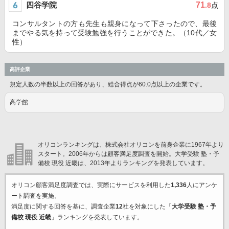
四谷学院
71
.8
点
コンサルタントの方も先生も親身になって下さったので、最後
までやる気を持って受験勉強を行うことができた。（10代／女
性）
高評企業
規定人数の半数以上の回答があり、総合得点が60.0点以上の企業です。
高学館
オリコンランキングは、株式会社オリコンを前身企業に1967年より
スタート。2006年からは顧客満足度調査を開始。大学受験 塾・予
備校 現役 近畿は、2013年よりランキングを発表しています。
オリコン顧客満足度調査では、実際にサービスを利用した
1,336
人にアンケ
ート調査を実施。
満足度に関する回答を基に、調査企業
12
社を対象にした「
大学受験 塾・予
備校 現役 近畿
」ランキングを発表しています。