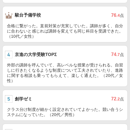
駿台予備学校
76
.4
点
合格に繋がった。直前対策が充実していた。講師が多く、自分
に合わないと感じれば講師を変えても同じ科目を受講できた。
（10代／女性）
京進の大学受験TOPΣ
74
.7
点
外部の講師を呼んでいて、高レベルな授業が受けられる。自習
しに行きたくなるような制度について工夫されていたり、進路
に関する相談も乗ってもらえて、楽しく通えた。（20代／女
性）
創学ゼミ
72
.2
点
クラス分け制度が細かく設定されていてよかった。競い合うシ
ステムになっていた。（20代／男性）