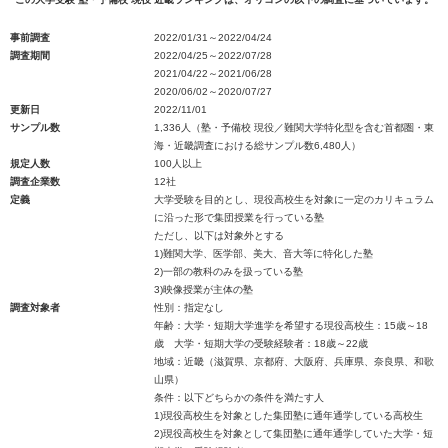
事前調査
2022/01/31～2022/04/24
調査期間
2022/04/25～2022/07/28
2021/04/22～2021/06/28
2020/06/02～2020/07/27
更新日
2022/11/01
サンプル数
1,336人（塾・予備校 現役／難関大学特化型を含む首都圏・東
海・近畿調査における総サンプル数6,480人）
規定人数
100人以上
調査企業数
12社
定義
大学受験を目的とし、現役高校生を対象に一定のカリキュラム
に沿った形で集団授業を行っている塾
ただし、以下は対象外とする
1)難関大学、医学部、美大、音大等に特化した塾
2)一部の教科のみを扱っている塾
3)映像授業が主体の塾
調査対象者
性別：指定なし
年齢：大学・短期大学進学を希望する現役高校生：15歳～18
歳 大学・短期大学の受験経験者：18歳～22歳
地域：近畿（滋賀県、京都府、大阪府、兵庫県、奈良県、和歌
山県）
条件：以下どちらかの条件を満たす人
1)現役高校生を対象とした集団塾に通年通学している高校生
2)現役高校生を対象として集団塾に通年通学していた大学・短