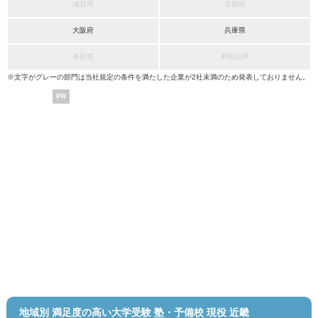
滋賀県
京都府
大阪府
兵庫県
奈良県
和歌山県
※文字がグレーの部門は当社規定の条件を満たした企業が2社未満のため発表しておりません。
PR
地域別 満足度の高い大学受験 塾・予備校 現役 近畿