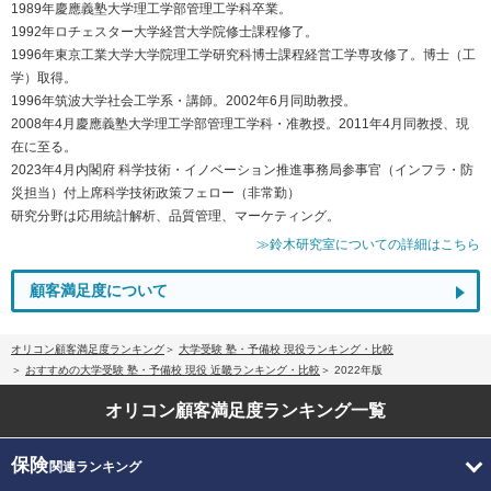
1989年慶應義塾大学理工学部管理工学科卒業。
1992年ロチェスター大学経営大学院修士課程修了。
1996年東京工業大学大学院理工学研究科博士課程経営工学専攻修了。博士（工
学）取得。
1996年筑波大学社会工学系・講師。2002年6月同助教授。
2008年4月慶應義塾大学理工学部管理工学科・准教授。2011年4月同教授、現
在に至る。
2023年4月内閣府 科学技術・イノベーション推進事務局参事官（インフラ・防
災担当）付上席科学技術政策フェロー（非常勤）
研究分野は応用統計解析、品質管理、マーケティング。
≫鈴木研究室についての詳細はこちら
顧客満足度について
オリコン顧客満足度ランキング
大学受験 塾・予備校 現役ランキング・比較
おすすめの大学受験 塾・予備校 現役 近畿ランキング・比較
2022年版
オリコン顧客満足度
ランキング一覧
保険
関連ランキング