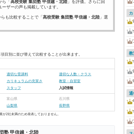
から「
高校受験 集団塾 甲信越・北陸
」を評価。さらに回
ユーザーの声も掲載しています。
カ
からも比較することで「
高校受験 集団塾 甲信越・北陸
」選
教
を項目別に並び替えて比較することが出来ます。
適切な受講料
適切な人数・クラス
カリキュラムの充実さ
教室・自習室
スタッフ
入試情報
通
富山県
石川県
山梨県
長野県
業が2社未満のため発表しておりません。
団塾 甲信越・北陸
ス