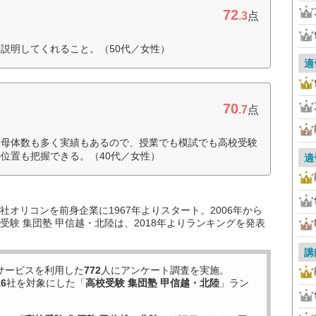
72
.3
点
説明してくれること。（50代／女性）
適
70
.7
点
は母体数も多く実績もあるので、授業でも模試でも高校受験
位置も把握できる。（40代／女性）
適
オリコンを前身企業に1967年よりスタート。2006年から
験 集団塾 甲信越・北陸は、2018年よりランキングを発表
講
サービスを利用した
772
人にアンケート調査を実施。
16
社を対象にした「
高校受験 集団塾 甲信越・北陸
」ラン