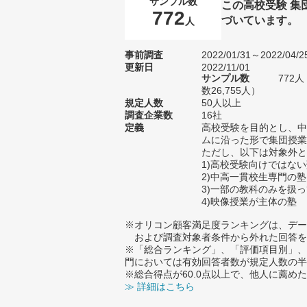
サンプル数
この高校受験 集
772
づいています。
人
事前調査
2022/01/31～2022/04/2
更新日
2022/11/01
サンプル数
772
数26,755人）
規定人数
50人以上
調査企業数
16社
定義
高校受験を目的とし、中
ムに沿った形で集団授業
ただし、以下は対象外と
1)高校受験向けではな
2)中高一貫校生専門の塾
3)一部の教科のみを扱
4)映像授業が主体の塾
※オリコン顧客満足度ランキングは、デー
および調査対象者条件から外れた回答を
※「総合ランキング」、「評価項目別」、
門においては有効回答者数が規定人数の半
※総合得点が60.0点以上で、他人に薦
≫ 詳細はこちら