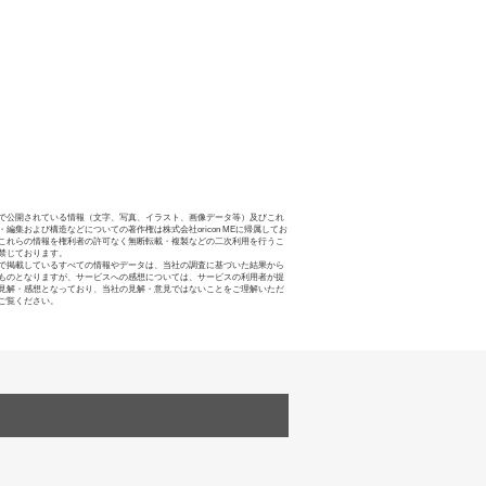
で公開されている情報（文字、写真、イラスト、画像データ等）及びこれ
・編集および構造などについての著作権は株式会社oricon MEに帰属してお
これらの情報を権利者の許可なく無断転載・複製などの二次利用を行うこ
禁じております。
で掲載しているすべての情報やデータは、当社の調査に基づいた結果から
ものとなりますが、サービスへの感想については、サービスの利用者が提
見解・感想となっており、当社の見解・意見ではないことをご理解いただ
ご覧ください。