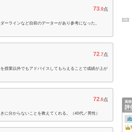
73
.9
点
PR
ーダーラインなど自前のデーターがあり参考になった。
72
.7
点
事を授業以外でもアドバイスしてもらえることで成績が上が
72
.6
点
高校
評
きに分からないことを教えてくれる。（40代／男性）
成