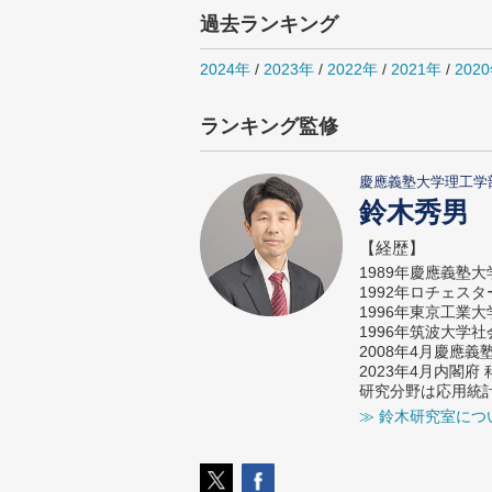
過去ランキング
2024年
/
2023年
/
2022年
/
2021年
/
202
ランキング監修
慶應義塾大学理工学
鈴木秀男
【経歴】
1989年慶應義塾
1992年ロチェス
1996年東京工業
1996年筑波大学
2008年4月慶應
2023年4月内閣
研究分野は応用統
≫ 鈴木研究室につ