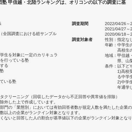
団塾 甲信越・北陸ランキングは、オリコンの以下の調査に基
5
調査期間
2022/04/26～2
2021/04/27～2
人（全国調査における総サンプル
2020/06/18～2
調査対象者
性別：指定な
年齢：中学生の
高校生の
学生を対象に一定のカリキュラ
地域：甲信越
を行っている塾
県、山
する
条件：以下ど
い塾
1)高
る中学
っている塾
2)中
年通学
タクリーニング（回収したデータから不正回答や異常値を排除）
除外した上で作成しています。
部門の「業態別」においては有効回答者数が規定人数を満たした企業の
数以上の企業がランクイン対象となります。
めたくないと回答した人の割合が基準値以下の企業がランクイン対象とな