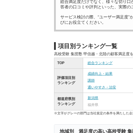
総合満足度だけでなく、様々な切り口
答者の口コミや評判といった、実際の
サービス検討の際、“ユーザー満足度”
びにお役立てください。
項目別ランキング一覧
高校受験 集団塾 甲信越・北陸の顧客満足度
TOP
総合ランキング
成績向上・結果
評価項目別
講師
ランキング
通いやすさ・治安
新潟県
都道府県別
ランキング
福井県
※文字がグレーの部門は当社規定の条件を満たした企
地域別 満足度の高い高校受験 集