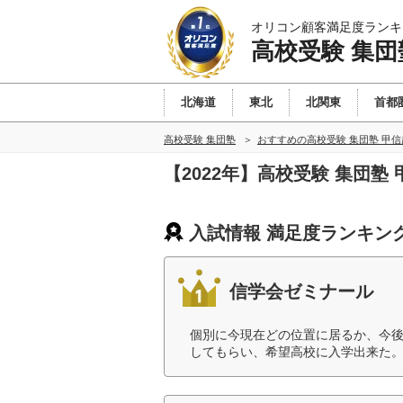
オリコン顧客満足度ランキ
高校受験 集団
北海道
東北
北関東
首都
高校受験 集団塾
おすすめの高校受験 集団塾 甲
【2022年】高校受験 集団
入試情報 満足度ランキン
信学会ゼミナール
個別に今現在どの位置に居るか、今
してもらい、希望高校に入学出来た。