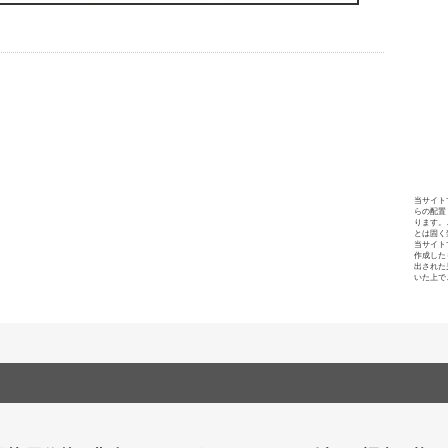
当サイト
らの配置
ります。
とは固く
当サイト
作成した
出された
いた上で