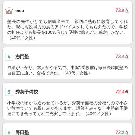
73
eisu
.6
点
塾長の先生がとても信頼出来て、親切に熱心に教育してくれ
た。親にも説得力のあるアドバイスをしてもらえたので、学校
の担任よりも塾長を100%信じて受験に臨んだ。感謝しかない。
（40代／女性）
志門塾
73
.4
点
成績が上がり、本人がやる気で、中3の受験前は毎日長時間塾の
自習室に通い、合格できた。（40代／女性）
秀英予備校
72
.4
点
小学校の頃から通わせているが、秀英予備校の分校なので小さ
い教室でとても親しみがあります。講師もみんな一生懸命子供
達に向き合ってくれて充実しています。（40代／女性）
野田塾
72
.3
点