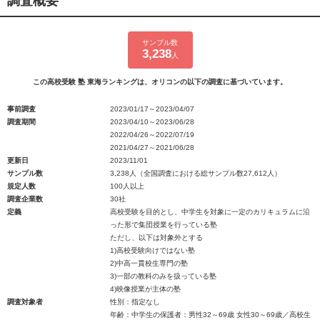
調査概要
サンプル数
3,238
人
この高校受験 塾 東海ランキングは、オリコンの以下の調査に基づいています。
事前調査
2023/01/17～2023/04/07
調査期間
2023/04/10～2023/06/28
2022/04/26～2022/07/19
2021/04/27～2021/06/28
更新日
2023/11/01
サンプル数
3,238人（全国調査における総サンプル数27,612人）
規定人数
100人以上
調査企業数
30社
定義
高校受験を目的とし、中学生を対象に一定のカリキュラムに沿
った形で集団授業を行っている塾
ただし、以下は対象外とする
1)高校受験向けではない塾
2)中高一貫校生専門の塾
3)一部の教科のみを扱っている塾
4)映像授業が主体の塾
調査対象者
性別：指定なし
年齢：中学生の保護者：男性32～69歳 女性30～69歳／高校生