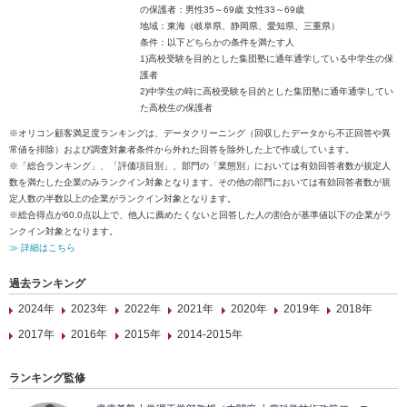
の保護者：男性35～69歳 女性33～69歳
地域：東海（岐阜県、静岡県、愛知県、三重県）
条件：以下どちらかの条件を満たす人
1)高校受験を目的とした集団塾に通年通学している中学生の保
護者
2)中学生の時に高校受験を目的とした集団塾に通年通学してい
た高校生の保護者
※オリコン顧客満足度ランキングは、データクリーニング（回収したデータから不正回答や異
常値を排除）および調査対象者条件から外れた回答を除外した上で作成しています。
※「総合ランキング」、「評価項目別」、部門の「業態別」においては有効回答者数が規定人
数を満たした企業のみランクイン対象となります。その他の部門においては有効回答者数が規
定人数の半数以上の企業がランクイン対象となります。
※総合得点が60.0点以上で、他人に薦めたくないと回答した人の割合が基準値以下の企業がラ
ンクイン対象となります。
≫ 詳細はこちら
過去ランキング
2024年
2023年
2022年
2021年
2020年
2019年
2018年
2017年
2016年
2015年
2014-2015年
ランキング監修