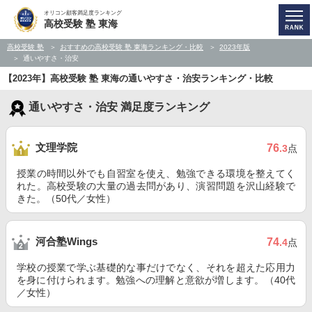
オリコン顧客満足度ランキング
高校受験 塾 東海
高校受験 塾
おすすめの高校受験 塾 東海ランキング・比較
2023年版
通いやすさ・治安
【2023年】高校受験 塾 東海の通いやすさ・治安ランキング・比較
通いやすさ・治安 満足度ランキング
文理学院
76
.3
点
授業の時間以外でも自習室を使え、勉強できる環境を整えてく
れた。高校受験の大量の過去問があり、演習問題を沢山経験で
きた。（50代／女性）
河合塾Wings
74
.4
点
学校の授業で学ぶ基礎的な事だけでなく、それを超えた応用力
を身に付けられます。勉強への理解と意欲が増します。（40代
／女性）