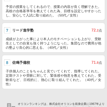
予習の授業をしてくれるので、授業の内容が良く理解できた。
高校の合格基準等を教えてくれた為、目標を設定しやすかった
し、安心して入試に取り組めた。（50代／女性）
リード進学塾
72
.2
点
成績が上がった事により本人のモチベーションも上がり、受験
生としての自覚も強く持つようになった。集団なので費用が他
の塾より良心的に思える。（40代／女性）
佐鳴予備校
71
.8
点
子供個人のことをちゃんと見ていてくれて、指導してくれた。
定期テストや受験に対して、緊張感や熱意を教えてくれた。受
験前など、日程的に、熱心に取り組んでくれた。（40代／女
性）
オリコンランキングは、株式会社オリコンを前身企業に1967年より