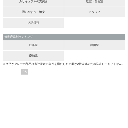
カリキュラムの充実さ
教室・自習室
通いやすさ・治安
スタッフ
入試情報
都道府県別ランキング
岐阜県
静岡県
愛知県
※文字がグレーの部門は当社規定の条件を満たした企業が2社未満のため発表しておりません。
PR