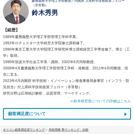
慶應義塾大学理工学部教授／内閣府 上席科学技術政策フェロー
（非常勤）
鈴木秀男
【経歴】
1989年慶應義塾大学理工学部管理工学科卒業。
1992年ロチェスター大学経営大学院修士課程修了。
1996年東京工業大学大学院理工学研究科博士課程経営工学専攻修了。博士（工
学）取得。
1996年筑波大学社会工学系・講師。2002年6月同助教授。
2008年4月慶應義塾大学理工学部管理工学科・准教授。2011年4月同教授、現
在に至る。
2023年4月内閣府 科学技術・イノベーション推進事務局参事官（インフラ・防
災担当）付上席科学技術政策フェロー（非常勤）
研究分野は応用統計解析、品質管理、マーケティング。
≫鈴木研究室についての詳細はこちら
顧客満足度について
オリコン顧客満足度ランキング
高校受験 塾ランキング・比較