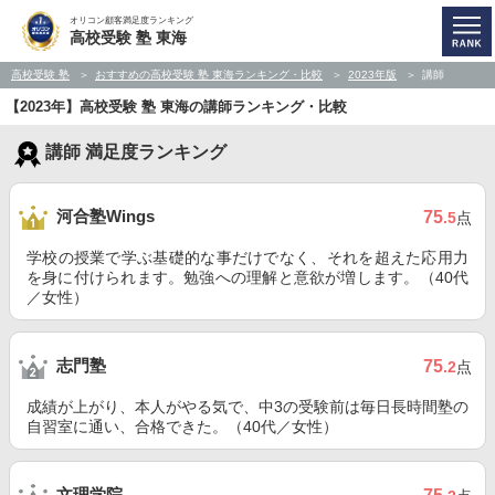
オリコン顧客満足度ランキング
高校受験 塾 東海
高校受験 塾
おすすめの高校受験 塾 東海ランキング・比較
2023年版
講師
【2023年】高校受験 塾 東海の講師ランキング・比較
講師 満足度ランキング
河合塾Wings
75
.5
点
学校の授業で学ぶ基礎的な事だけでなく、それを超えた応用力
を身に付けられます。勉強への理解と意欲が増します。（40代
／女性）
志門塾
75
.2
点
成績が上がり、本人がやる気で、中3の受験前は毎日長時間塾の
自習室に通い、合格できた。（40代／女性）
文理学院