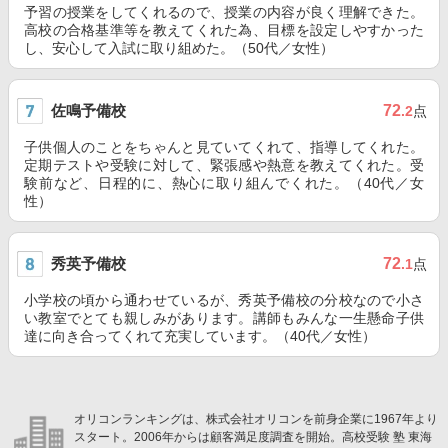
予習の授業をしてくれるので、授業の内容が良く理解できた。
高校の合格基準等を教えてくれた為、目標を設定しやすかった
し、安心して入試に取り組めた。（50代／女性）
佐鳴予備校
72
.2
点
子供個人のことをちゃんと見ていてくれて、指導してくれた。
定期テストや受験に対して、緊張感や熱意を教えてくれた。受
験前など、日程的に、熱心に取り組んでくれた。（40代／女
性）
秀英予備校
72
.1
点
小学校の頃から通わせているが、秀英予備校の分校なので小さ
い教室でとても親しみがあります。講師もみんな一生懸命子供
達に向き合ってくれて充実しています。（40代／女性）
オリコンランキングは、株式会社オリコンを前身企業に1967年より
スタート。2006年からは顧客満足度調査を開始。高校受験 塾 東海