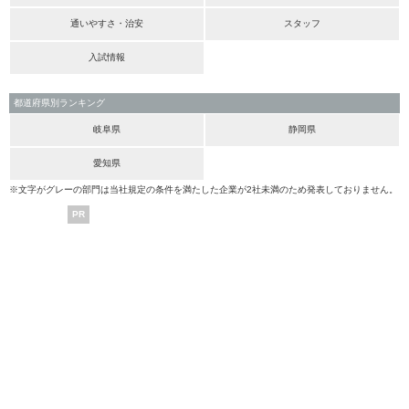
通いやすさ・治安
スタッフ
入試情報
都道府県別ランキング
岐阜県
静岡県
愛知県
※文字がグレーの部門は当社規定の条件を満たした企業が2社未満のため発表しておりません。
PR