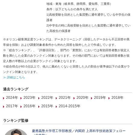
地域：東海（岐阜県、静岡県、愛知県、三重県）
条件：以下どちらかの条件を満たす人
1)高校受験を目的とした集団塾に通年通学している中学生の保
護者
2)中学生の時に高校受験を目的とした集団塾に通年通学してい
た高校生の保護者
※オリコン顧客満足度ランキングは、データクリーニング（回収したデータから不正回答や異
常値を排除）および調査対象者条件から外れた回答を除外した上で作成しています。
※「総合ランキング」、「評価項目別」、部門の「業態別」においては有効回答者数が規定人
数を満たした企業のみランクイン対象となります。その他の部門においては有効回答者数が規
定人数の半数以上の企業がランクイン対象となります。
※総合得点が60.0点以上で、他人に薦めたくないと回答した人の割合が基準値以下の企業がラ
ンクイン対象となります。
≫ 詳細はこちら
過去ランキング
2024年
2023年
2022年
2021年
2020年
2019年
2018年
2017年
2016年
2015年
2014-2015年
ランキング監修
慶應義塾大学理工学部教授／内閣府 上席科学技術政策フェロー