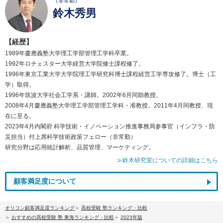
（非常勤）
鈴木秀男
【経歴】
1989年慶應義塾大学理工学部管理工学科卒業。
1992年ロチェスター大学経営大学院修士課程修了。
1996年東京工業大学大学院理工学研究科博士課程経営工学専攻修了。博士（工
学）取得。
1996年筑波大学社会工学系・講師。2002年6月同助教授。
2008年4月慶應義塾大学理工学部管理工学科・准教授。2011年4月同教授、現
在に至る。
2023年4月内閣府 科学技術・イノベーション推進事務局参事官（インフラ・防
災担当）付上席科学技術政策フェロー（非常勤）
研究分野は応用統計解析、品質管理、マーケティング。
≫鈴木研究室についての詳細はこちら
顧客満足度について
オリコン顧客満足度ランキング
高校受験 塾ランキング・比較
おすすめの高校受験 塾 東海ランキング・比較
2023年版