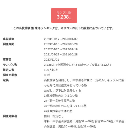
サンプル数
3,238
人
この高校受験 塾 東海ランキングは、オリコンの以下の調査に基づいています。
事前調査
2023/01/17～2023/04/07
調査期間
2023/04/10～2023/06/28
2022/04/26～2022/07/19
2021/04/27～2021/06/28
更新日
2023/11/01
サンプル数
3,238人（全国調査における総サンプル数27,612人）
規定人数
100人以上
調査企業数
30社
定義
高校受験を目的とし、中学生を対象に一定のカリキュラムに沿
った形で集団授業を行っている塾
ただし、以下は対象外とする
1)高校受験向けではない塾
2)中高一貫校生専門の塾
3)一部の教科のみを扱っている塾
4)映像授業が主体の塾
調査対象者
性別：指定なし
年齢：中学生の保護者：男性32～69歳 女性30～69歳／高校生
の保護者：男性35～69歳 女性33～69歳