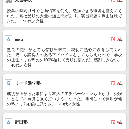
75
.2
点
授業の時間以外でも自習室を使え、勉強できる環境を整えてく
れた。高校受験の大量の過去問があり、演習問題を沢山経験で
きた。（50代／女性）
74
eisu
.3
点
塾長の先生がとても信頼出来て、親切に熱心に教育してくれ
た。親にも説得力のあるアドバイスをしてもらえたので、学校
の担任よりも塾長を100%信じて受験に臨んだ。感謝しかない。
（40代／女性）
リード進学塾
73
.8
点
成績が上がった事により本人のモチベーションも上がり、受験
生としての自覚も強く持つようになった。集団なので費用が他
の塾より良心的に思える。（40代／女性）
野田塾
72
.4
点