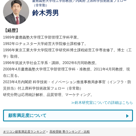
慶應義塾大学理工学部教授／内閣府 上席科学技術政策フェロー
（非常勤）
鈴木秀男
【経歴】
1989年慶應義塾大学理工学部管理工学科卒業。
1992年ロチェスター大学経営大学院修士課程修了。
1996年東京工業大学大学院理工学研究科博士課程経営工学専攻修了。博士（工
学）取得。
1996年筑波大学社会工学系・講師。2002年6月同助教授。
2008年4月慶應義塾大学理工学部管理工学科・准教授。2011年4月同教授、現
在に至る。
2023年4月内閣府 科学技術・イノベーション推進事務局参事官（インフラ・防
災担当）付上席科学技術政策フェロー（非常勤）
研究分野は応用統計解析、品質管理、マーケティング。
≫鈴木研究室についての詳細はこちら
顧客満足度について
オリコン顧客満足度ランキング
高校受験 塾ランキング・比較