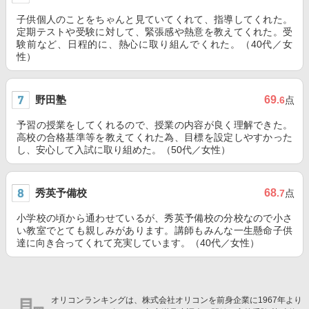
子供個人のことをちゃんと見ていてくれて、指導してくれた。
定期テストや受験に対して、緊張感や熱意を教えてくれた。受
験前など、日程的に、熱心に取り組んでくれた。（40代／女
性）
野田塾
69
.6
点
予習の授業をしてくれるので、授業の内容が良く理解できた。
高校の合格基準等を教えてくれた為、目標を設定しやすかった
し、安心して入試に取り組めた。（50代／女性）
秀英予備校
68
.7
点
小学校の頃から通わせているが、秀英予備校の分校なので小さ
い教室でとても親しみがあります。講師もみんな一生懸命子供
達に向き合ってくれて充実しています。（40代／女性）
オリコンランキングは、株式会社オリコンを前身企業に1967年より