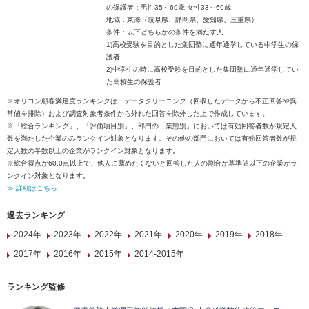
の保護者：男性35～69歳 女性33～69歳
地域：東海（岐阜県、静岡県、愛知県、三重県）
条件：以下どちらかの条件を満たす人
1)高校受験を目的とした集団塾に通年通学している中学生の保
護者
2)中学生の時に高校受験を目的とした集団塾に通年通学してい
た高校生の保護者
※オリコン顧客満足度ランキングは、データクリーニング（回収したデータから不正回答や異
常値を排除）および調査対象者条件から外れた回答を除外した上で作成しています。
※「総合ランキング」、「評価項目別」、部門の「業態別」においては有効回答者数が規定人
数を満たした企業のみランクイン対象となります。その他の部門においては有効回答者数が規
定人数の半数以上の企業がランクイン対象となります。
※総合得点が60.0点以上で、他人に薦めたくないと回答した人の割合が基準値以下の企業がラ
ンクイン対象となります。
≫ 詳細はこちら
過去ランキング
2024年
2023年
2022年
2021年
2020年
2019年
2018年
2017年
2016年
2015年
2014-2015年
ランキング監修