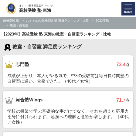
オリコン顧客満足度ランキング
高校受験 塾 東海
高校受験 塾
おすすめの高校受験 塾 東海ランキング・比較
2023年版
教室・自習室
【2023年】高校受験 塾 東海の教室・自習室ランキング・比較
教室・自習室 満足度ランキング
志門塾
73
.4
点
成績が上がり、本人がやる気で、中3の受験前は毎日長時間塾の
自習室に通い、合格できた。（40代／女性）
河合塾Wings
71
.7
点
学校の授業で学ぶ基礎的な事だけでなく、それを超えた応用力
を身に付けられます。勉強への理解と意欲が増します。（40代
／女性）