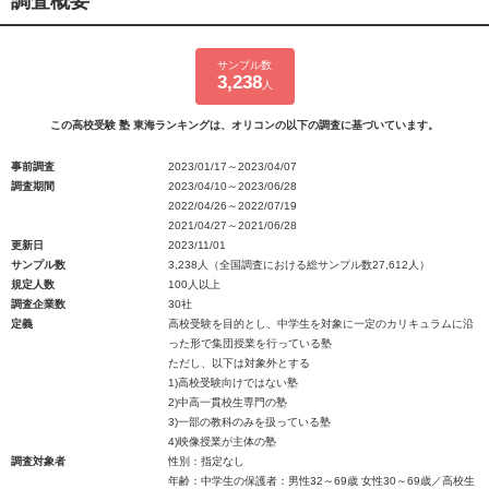
調査概要
サンプル数
3,238
人
この高校受験 塾 東海ランキングは、オリコンの以下の調査に基づいています。
事前調査
2023/01/17～2023/04/07
調査期間
2023/04/10～2023/06/28
2022/04/26～2022/07/19
2021/04/27～2021/06/28
更新日
2023/11/01
サンプル数
3,238人（全国調査における総サンプル数27,612人）
規定人数
100人以上
調査企業数
30社
定義
高校受験を目的とし、中学生を対象に一定のカリキュラムに沿
った形で集団授業を行っている塾
ただし、以下は対象外とする
1)高校受験向けではない塾
2)中高一貫校生専門の塾
3)一部の教科のみを扱っている塾
4)映像授業が主体の塾
調査対象者
性別：指定なし
年齢：中学生の保護者：男性32～69歳 女性30～69歳／高校生