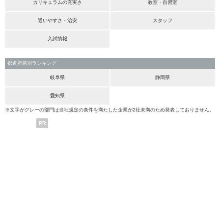
カリキュラムの充実さ
教室・自習室
通いやすさ・治安
スタッフ
入試情報
都道府県別ランキング
岐阜県
静岡県
愛知県
※文字がグレーの部門は当社規定の条件を満たした企業が2社未満のため発表しておりません。
PR