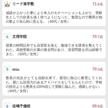
リード進学塾
71
.6
点
成績が上がった事により本人のモチベーションも上がり、受験
生としての自覚も強く持つようになった。集団なので費用が他
の塾より良心的に思える。（40代／女性）
文理学院
70
.7
点
授業の時間以外でも自習室を使え、勉強できる環境を整えてく
れた。高校受験の大量の過去問があり、演習問題を沢山経験で
きた。（50代／女性）
70
eisu
.3
点
塾長の先生がとても信頼出来て、親切に熱心に教育してくれ
た。親にも説得力のあるアドバイスをしてもらえたので、学校
の担任よりも塾長を100%信じて受験に臨んだ。感謝しかない。
（40代／女性）
佐鳴予備校
69
.8
点