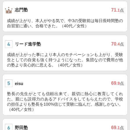
志門塾
71
.1
点
成績が上がり、本人がやる気で、中3の受験前は毎日長時間塾の
自習室に通い、合格できた。（40代／女性）
リード進学塾
70
.4
点
成績が上がった事により本人のモチベーションも上がり、受験
生としての自覚も強く持つようになった。集団なので費用が他
の塾より良心的に思える。（40代／女性）
69
eisu
.9
点
塾長の先生がとても信頼出来て、親切に熱心に教育してくれ
た。親にも説得力のあるアドバイスをしてもらえたので、学校
の担任よりも塾長を100%信じて受験に臨んだ。感謝しかない。
（40代／女性）
野田塾
69
.1
点