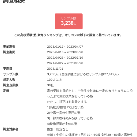
調査概要
サンプル数
3,238
人
この高校受験 塾 東海ランキングは、オリコンの以下の調査に基づいています。
事前調査
2023/01/17～2023/04/07
調査期間
2023/04/10～2023/06/28
2022/04/26～2022/07/19
2021/04/27～2021/06/28
更新日
2023/11/01
サンプル数
3,238人（全国調査における総サンプル数27,612人）
規定人数
100人以上
調査企業数
30社
定義
高校受験を目的とし、中学生を対象に一定のカリキュラムに沿
った形で集団授業を行っている塾
ただし、以下は対象外とする
1)高校受験向けではない塾
2)中高一貫校生専門の塾
3)一部の教科のみを扱っている塾
4)映像授業が主体の塾
調査対象者
性別：指定なし
年齢：中学生の保護者：男性32～69歳 女性30～69歳／高校生