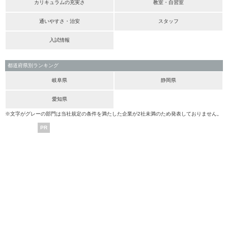
カリキュラムの充実さ
教室・自習室
通いやすさ・治安
スタッフ
入試情報
都道府県別ランキング
岐阜県
静岡県
愛知県
※文字がグレーの部門は当社規定の条件を満たした企業が2社未満のため発表しておりません。
PR