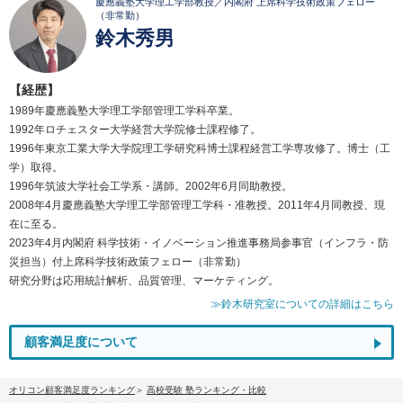
慶應義塾大学理工学部教授／内閣府 上席科学技術政策フェロー
（非常勤）
鈴木秀男
【経歴】
1989年慶應義塾大学理工学部管理工学科卒業。
1992年ロチェスター大学経営大学院修士課程修了。
1996年東京工業大学大学院理工学研究科博士課程経営工学専攻修了。博士（工
学）取得。
1996年筑波大学社会工学系・講師。2002年6月同助教授。
2008年4月慶應義塾大学理工学部管理工学科・准教授。2011年4月同教授、現
在に至る。
2023年4月内閣府 科学技術・イノベーション推進事務局参事官（インフラ・防
災担当）付上席科学技術政策フェロー（非常勤）
研究分野は応用統計解析、品質管理、マーケティング。
≫鈴木研究室についての詳細はこちら
顧客満足度について
オリコン顧客満足度ランキング
高校受験 塾ランキング・比較