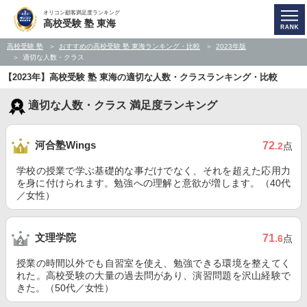
オリコン顧客満足度ランキング
高校受験 塾 東海
高校受験 塾
おすすめの高校受験 塾 東海ランキング・比較
2023年版
適切な人数・クラス
【2023年】高校受験 塾 東海の適切な人数・クラスランキング・比較
適切な人数・クラス 満足度ランキング
河合塾Wings
72
.2
点
学校の授業で学ぶ基礎的な事だけでなく、それを超えた応用力
を身に付けられます。勉強への理解と意欲が増します。（40代
／女性）
文理学院
71
.6
点
授業の時間以外でも自習室を使え、勉強できる環境を整えてく
れた。高校受験の大量の過去問があり、演習問題を沢山経験で
きた。（50代／女性）