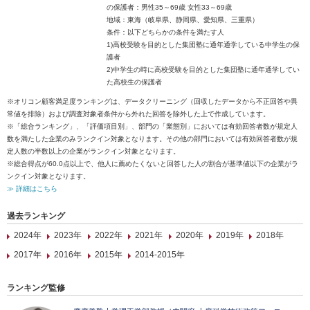
の保護者：男性35～69歳 女性33～69歳
地域：東海（岐阜県、静岡県、愛知県、三重県）
条件：以下どちらかの条件を満たす人
1)高校受験を目的とした集団塾に通年通学している中学生の保
護者
2)中学生の時に高校受験を目的とした集団塾に通年通学してい
た高校生の保護者
※オリコン顧客満足度ランキングは、データクリーニング（回収したデータから不正回答や異
常値を排除）および調査対象者条件から外れた回答を除外した上で作成しています。
※「総合ランキング」、「評価項目別」、部門の「業態別」においては有効回答者数が規定人
数を満たした企業のみランクイン対象となります。その他の部門においては有効回答者数が規
定人数の半数以上の企業がランクイン対象となります。
※総合得点が60.0点以上で、他人に薦めたくないと回答した人の割合が基準値以下の企業がラ
ンクイン対象となります。
≫ 詳細はこちら
過去ランキング
2024年
2023年
2022年
2021年
2020年
2019年
2018年
2017年
2016年
2015年
2014-2015年
ランキング監修