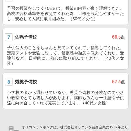
予習の授業をしてくれるので、授業の内容が良く理解できた。
高校の合格基準等を教えてくれた為、目標を設定しやすかった
し、安心して入試に取り組めた。（50代／女性）
佐鳴予備校
68
.5
点
子供個人のことをちゃんと見ていてくれて、指導してくれた。
定期テストや受験に対して、緊張感や熱意を教えてくれた。受
験前など、日程的に、熱心に取り組んでくれた。（40代／女
性）
秀英予備校
67
.8
点
小学校の頃から通わせているが、秀英予備校の分校なので小さ
い教室でとても親しみがあります。講師もみんな一生懸命子供
達に向き合ってくれて充実しています。（40代／女性）
オリコンランキングは、株式会社オリコンを前身企業に1967年より