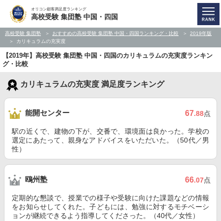
オリコン顧客満足度ランキング
高校受験 集団塾 中国・四国
高校受験 集団塾
おすすめの高校受験 集団塾 中国・四国ランキング・比較
2019年版
カリキュラムの充実度
【2019年】高校受験 集団塾 中国・四国のカリキュラムの充実度ランキン
グ・比較
カリキュラムの充実度 満足度ランキング
能開センター
67
.88
点
駅の近くで、建物の下が、交番で、環境面は良かった。学校の
選定にあたって、親身なアドバイスをいただいた。（50代／男
性）
鴎州塾
66
.07
点
定期的な懇談で、授業での様子や受験に向けた課題などの情報
をお知らせしてくれた。子どもには、勉強に対するモチベーシ
ョンが継続できるよう指導してくださった。（40代／女性）