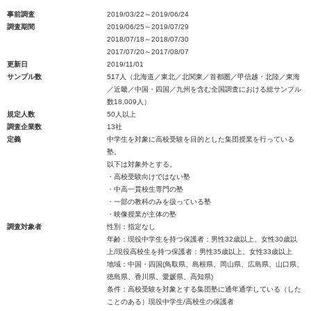
事前調査
2019/03/22～2019/06/24
調査期間
2019/06/25～2019/07/29
2018/07/18～2018/07/30
2017/07/20～2017/08/07
更新日
2019/11/01
サンプル数
517人（北海道／東北／北関東／首都圏／甲信越・北陸／東海
／近畿／中国・四国／九州を含む全国調査における総サンプル
数18,009人）
規定人数
50人以上
調査企業数
13社
定義
中学生を対象に高校受験を目的とした集団授業を行っている
塾。
以下は対象外とする。
・高校受験向けではない塾
・中高一貫校生専門の塾
・一部の教科のみを扱っている塾
・映像授業が主体の塾
調査対象者
性別：指定なし
年齢：現役中学生を持つ保護者：男性32歳以上、女性30歳以
上/現役高校生を持つ保護者：男性35歳以上、女性33歳以上
地域：中国・四国(鳥取県、島根県、岡山県、広島県、山口県、
徳島県、香川県、愛媛県、高知県)
条件：高校受験を対象とする集団塾に通年通学している（した
ことのある）現役中学生/高校生の保護者