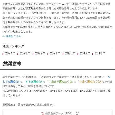
※オリコン顧客満足度ランキングは、データクリーニング（回収したデータから不正回答や異
常値を排除）および調査対象者条件から外れた回答を除外した上で作成しています。
※「総合ランキング」、「評価項目別」、部門の「業態別」においては有効回答者数が規定人
数を満たした企業のみランクイン対象となります。その他の部門においては有効回答者数が規
定人数の半数以上の企業がランクイン対象となります。
※総合得点が60.00点以上で、他人に薦めたくないと回答した人の割合が基準値以下の企業がラ
ンクイン対象となります。
≫ 詳細はこちら
過去ランキング
2024年
2023年
2022年
2021年
2020年
2019年
2018年
推奨意向
調査企業のサービス利用者に、「どの程度その企業のサービスを推奨したいか」について「
A:
とても薦めたい
」「
B:まあ薦めたい
」「
C:あまり薦めたくない
」「
D:全く薦めたくない
」の4段
階で評価をしてもらい比率を算出しています。
※10段階聴取については、A=9-10回答、B=6-8回答、C=3-5回答、D=1-2回答として割合を算
出しております。
商標対象は、回答者数が50人以上の企業です。
推奨意向データ（PDF）