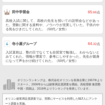
田中学習会
65
.66
点
高校入試に関して、高校の先生を招いての説明会などがあっ
た。受験に関する資料や、ノウハウが充実していた。子供のや
る気をひきだしてくれた。（50代／女性）
寺小屋グループ
64
.32
点
入試直前は、塾の日でなくても自習室で勉強し、わからないと
みてくれた。情報が豊富で、参考にしやすかった。先生が親身
になって声をかけ続けてくれた。（50代／女性）
オリコンランキングは、株式会社オリコンを前身企業に1967年より
スタート。2006年からは顧客満足度調査を開始。高校受験 集団塾
中国・四国は、2018年よりランキングを発表しています。
オリコン顧客満足度調査では、実際にサービスを利用した
517
人にアンケ
ート調査を実施。