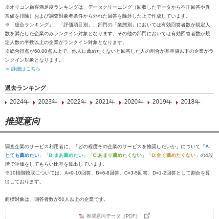
※オリコン顧客満足度ランキングは、データクリーニング（回収したデータから不正回答や異
常値を排除）および調査対象者条件から外れた回答を除外した上で作成しています。
※「総合ランキング」、「評価項目別」、部門の「業態別」においては有効回答者数が規定人
数を満たした企業のみランクイン対象となります。その他の部門においては有効回答者数が規
定人数の半数以上の企業がランクイン対象となります。
※総合得点が60.00点以上で、他人に薦めたくないと回答した人の割合が基準値以下の企業がラ
ンクイン対象となります。
≫ 詳細はこちら
過去ランキング
2024年
2023年
2022年
2021年
2020年
2019年
2018年
推奨意向
調査企業のサービス利用者に、「どの程度その企業のサービスを推奨したいか」について「
A:
とても薦めたい
」「
B:まあ薦めたい
」「
C:あまり薦めたくない
」「
D:全く薦めたくない
」の4段
階で評価をしてもらい比率を算出しています。
※10段階聴取については、A=9-10回答、B=6-8回答、C=3-5回答、D=1-2回答として割合を算
出しております。
商標対象は、回答者数が50人以上の企業です。
推奨意向データ（PDF）