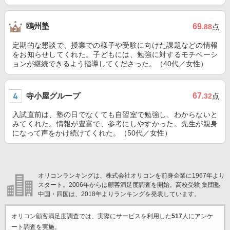
鴎州塾
69
.88
点
定期的な懇談で、授業での様子や受験に向けた課題などの情報
をお知らせしてくれた。子どもには、勉強に対するモチベーシ
ョンが継続できるよう指導してくださった。（40代／女性）
寺小屋グループ
67
.32
点
入試直前は、塾の日でなくても自習室で勉強し、わからないと
みてくれた。情報が豊富で、参考にしやすかった。先生が親身
になって声をかけ続けてくれた。（50代／女性）
オリコンランキングは、株式会社オリコンを前身企業に1967年より
スタート。2006年からは顧客満足度調査を開始。高校受験 集団塾
中国・四国は、2018年よりランキングを発表しています。
オリコン顧客満足度調査では、実際にサービスを利用した
517
人にアンケ
ート調査を実施。