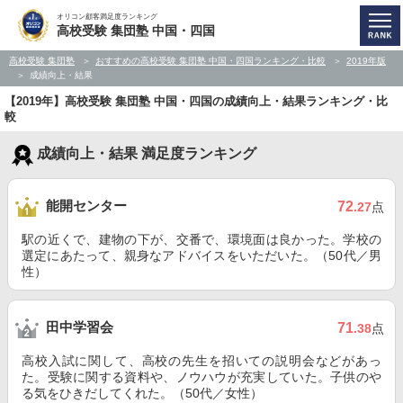
オリコン顧客満足度ランキング
高校受験 集団塾 中国・四国
高校受験 集団塾
おすすめの高校受験 集団塾 中国・四国ランキング・比較
2019年版
成績向上・結果
【2019年】高校受験 集団塾 中国・四国の成績向上・結果ランキング・比
較
成績向上・結果 満足度ランキング
能開センター
72
.27
点
駅の近くで、建物の下が、交番で、環境面は良かった。学校の
選定にあたって、親身なアドバイスをいただいた。（50代／男
性）
田中学習会
71
.38
点
高校入試に関して、高校の先生を招いての説明会などがあっ
た。受験に関する資料や、ノウハウが充実していた。子供のや
る気をひきだしてくれた。（50代／女性）