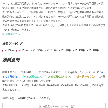
※オリコン顧客満足度ランキングは、データクリーニング（回収したデータから不正回答や異
常値を排除）および調査対象者条件から外れた回答を除外した上で作成しています。
※「総合ランキング」、「評価項目別」、部門の「業態別」においては有効回答者数が規定人
数を満たした企業のみランクイン対象となります。その他の部門においては有効回答者数が規
定人数の半数以上の企業がランクイン対象となります。
※総合得点が60.00点以上で、他人に薦めたくないと回答した人の割合が基準値以下の企業がラ
ンクイン対象となります。
≫ 詳細はこちら
過去ランキング
2024年
2023年
2022年
2021年
2020年
2019年
2018年
推奨意向
調査企業のサービス利用者に、「どの程度その企業のサービスを推奨したいか」について「
A:
とても薦めたい
」「
B:まあ薦めたい
」「
C:あまり薦めたくない
」「
D:全く薦めたくない
」の4段
階で評価をしてもらい比率を算出しています。
※10段階聴取については、A=9-10回答、B=6-8回答、C=3-5回答、D=1-2回答として割合を算
出しております。
商標対象は、回答者数が50人以上の企業です。
推奨意向データ（PDF）