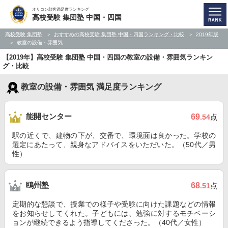
オリコン顧客満足度ランキング
高校受験 集団塾 中国・四国
高校受験 集団塾
おすすめの高校受験 集団塾 中国・四国ランキング・比較
2019年版
教室の設備・雰囲気
【2019年】高校受験 集団塾 中国・四国の教室の設備・雰囲気ランキン
グ・比較
教室の設備・雰囲気 満足度ランキング
能開センター
69
.54
点
駅の近くで、建物の下が、交番で、環境面は良かった。学校の
選定にあたって、親身なアドバイスをいただいた。（50代／男
性）
鴎州塾
68
.51
点
定期的な懇談で、授業での様子や受験に向けた課題などの情報
をお知らせしてくれた。子どもには、勉強に対するモチベーシ
ョンが継続できるよう指導してくださった。（40代／女性）