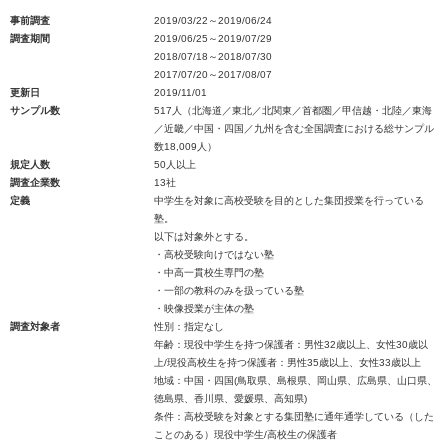
事前調査
2019/03/22～2019/06/24
調査期間
2019/06/25～2019/07/29
2018/07/18～2018/07/30
2017/07/20～2017/08/07
更新日
2019/11/01
サンプル数
517人（北海道／東北／北関東／首都圏／甲信越・北陸／東海
／近畿／中国・四国／九州を含む全国調査における総サンプル
数18,009人）
規定人数
50人以上
調査企業数
13社
定義
中学生を対象に高校受験を目的とした集団授業を行っている
塾。
以下は対象外とする。
・高校受験向けではない塾
・中高一貫校生専門の塾
・一部の教科のみを扱っている塾
・映像授業が主体の塾
調査対象者
性別：指定なし
年齢：現役中学生を持つ保護者：男性32歳以上、女性30歳以
上/現役高校生を持つ保護者：男性35歳以上、女性33歳以上
地域：中国・四国(鳥取県、島根県、岡山県、広島県、山口県、
徳島県、香川県、愛媛県、高知県)
条件：高校受験を対象とする集団塾に通年通学している（した
ことのある）現役中学生/高校生の保護者