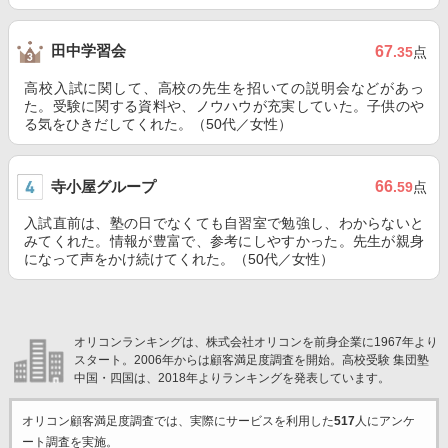
田中学習会
67
.35
点
高校入試に関して、高校の先生を招いての説明会などがあっ
た。受験に関する資料や、ノウハウが充実していた。子供のや
る気をひきだしてくれた。（50代／女性）
寺小屋グループ
66
.59
点
入試直前は、塾の日でなくても自習室で勉強し、わからないと
みてくれた。情報が豊富で、参考にしやすかった。先生が親身
になって声をかけ続けてくれた。（50代／女性）
オリコンランキングは、株式会社オリコンを前身企業に1967年より
スタート。2006年からは顧客満足度調査を開始。高校受験 集団塾
中国・四国は、2018年よりランキングを発表しています。
オリコン顧客満足度調査では、実際にサービスを利用した
517
人にアンケ
ート調査を実施。