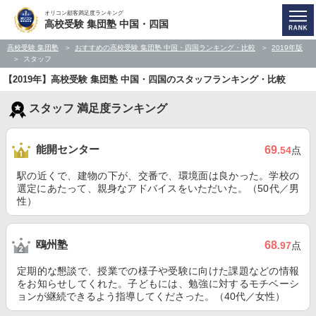
オリコン顧客満足度ランキング
高校受験 集団塾 中国・四国
高校受験 集団塾
おすすめの高校受験 集団塾 中国・四国ランキング・比較
2019年版
スタッフ
【2019年】高校受験 集団塾 中国・四国のスタッフランキング・比較
スタッフ 満足度ランキング
能開センター
69
.54
点
駅の近くで、建物の下が、交番で、環境面は良かった。学校の
選定にあたって、親身なアドバイスをいただいた。（50代／男
性）
鴎州塾
68
.97
点
定期的な懇談で、授業での様子や受験に向けた課題などの情報
をお知らせしてくれた。子どもには、勉強に対するモチベーシ
ョンが継続できるよう指導してくださった。（40代／女性）