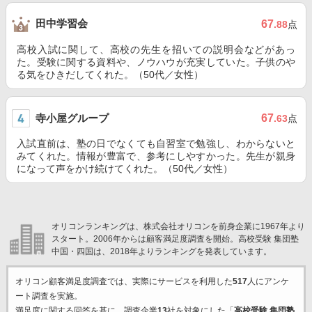
田中学習会
67
.88
点
高校入試に関して、高校の先生を招いての説明会などがあっ
た。受験に関する資料や、ノウハウが充実していた。子供のや
る気をひきだしてくれた。（50代／女性）
寺小屋グループ
67
.63
点
入試直前は、塾の日でなくても自習室で勉強し、わからないと
みてくれた。情報が豊富で、参考にしやすかった。先生が親身
になって声をかけ続けてくれた。（50代／女性）
オリコンランキングは、株式会社オリコンを前身企業に1967年より
スタート。2006年からは顧客満足度調査を開始。高校受験 集団塾
中国・四国は、2018年よりランキングを発表しています。
オリコン顧客満足度調査では、実際にサービスを利用した
517
人にアンケ
ート調査を実施。
満足度に関する回答を基に、調査企業
13
社を対象にした「
高校受験 集団塾