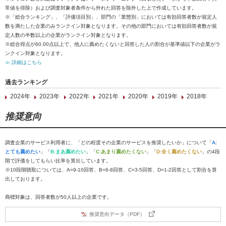
常値を排除）および調査対象者条件から外れた回答を除外した上で作成しています。
※「総合ランキング」、「評価項目別」、部門の「業態別」においては有効回答者数が規定人
数を満たした企業のみランクイン対象となります。その他の部門においては有効回答者数が規
定人数の半数以上の企業がランクイン対象となります。
※総合得点が60.00点以上で、他人に薦めたくないと回答した人の割合が基準値以下の企業がラ
ンクイン対象となります。
≫ 詳細はこちら
過去ランキング
2024年
2023年
2022年
2021年
2020年
2019年
2018年
推奨意向
調査企業のサービス利用者に、「どの程度その企業のサービスを推奨したいか」について「
A:
とても薦めたい
」「
B:まあ薦めたい
」「
C:あまり薦めたくない
」「
D:全く薦めたくない
」の4段
階で評価をしてもらい比率を算出しています。
※10段階聴取については、A=9-10回答、B=6-8回答、C=3-5回答、D=1-2回答として割合を算
出しております。
商標対象は、回答者数が50人以上の企業です。
推奨意向データ（PDF）