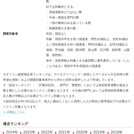
塾。
以下は対象外とする。
・高校受験向けではない塾
・中高一貫校生専門の塾
・一部の教科のみを扱っている塾
・映像授業が主体の塾
調査対象者
性別：指定なし
年齢：現役中学生を持つ保護者：男性32歳以上、女性30歳以
上／現役高校生を持つ保護者：男性35歳以上、女性33歳以上
地域：甲信越・北陸（新潟県、富山県、石川県、福井県、山梨
県、長野県）
条件：高校受験を対象とする集団塾に通年通学している（した
ことのある）現役中学生/高校生の保護者
※オリコン顧客満足度ランキングは、データクリーニング（回収したデータから不正回答や異
常値を排除）および調査対象者条件から外れた回答を除外した上で作成しています。
※「総合ランキング」、「評価項目別」、部門の「業態別」においては有効回答者数が規定人
数を満たした企業のみランクイン対象となります。その他の部門においては有効回答者数が規
定人数の半数以上の企業がランクイン対象となります。
※総合得点が60.00点以上で、他人に薦めたくないと回答した人の割合が基準値以下の企業がラ
ンクイン対象となります。
≫ 詳細はこちら
過去ランキング
2024年
2023年
2022年
2021年
2020年
2019年
2018年