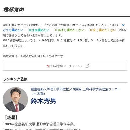
推奨意向
調査企業のサービス利用者に、「どの程度その企業のサービスを推奨したいか」について「
A:
とても薦めたい
」「
B:まあ薦めたい
」「
C:あまり薦めたくない
」「
D:全く薦めたくない
」の4段
階で評価をしてもらい比率を算出しています。
※10段階聴取については、A=9-10回答、B=6-8回答、C=3-5回答、D=1-2回答として割合を算
出しております。
商標対象は、回答者数が100人以上の企業です。
推奨意向データ（PDF）
ランキング監修
慶應義塾大学理工学部教授／内閣府 上席科学技術政策フェロー
（非常勤）
鈴木秀男
【経歴】
1989年慶應義塾大学理工学部管理工学科卒業。