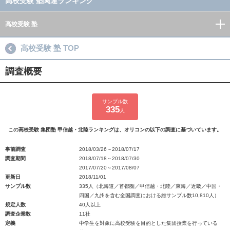
高校受験 塾関連ランキング
高校受験 塾
高校受験 塾 TOP
調査概要
サンプル数
335
人
この高校受験 集団塾 甲信越・北陸ランキングは、オリコンの以下の調査に基づいています。
事前調査
2018/03/26～2018/07/17
調査期間
2018/07/18～2018/07/30
2017/07/20～2017/08/07
更新日
2018/11/01
サンプル数
335人（北海道／首都圏／甲信越・北陸／東海／近畿／中国・
四国／九州を含む全国調査における総サンプル数10,810人）
規定人数
40人以上
調査企業数
11社
定義
中学生を対象に高校受験を目的とした集団授業を行っている