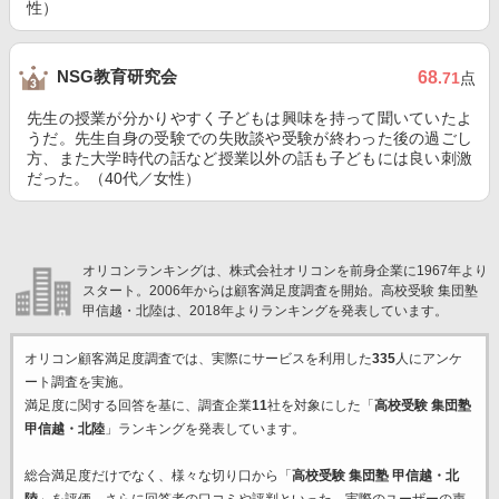
性）
NSG教育研究会
68
.71
点
先生の授業が分かりやすく子どもは興味を持って聞いていたよ
うだ。先生自身の受験での失敗談や受験が終わった後の過ごし
方、また大学時代の話など授業以外の話も子どもには良い刺激
だった。（40代／女性）
オリコンランキングは、株式会社オリコンを前身企業に1967年より
スタート。2006年からは顧客満足度調査を開始。高校受験 集団塾
甲信越・北陸は、2018年よりランキングを発表しています。
オリコン顧客満足度調査では、実際にサービスを利用した
335
人にアンケ
ート調査を実施。
満足度に関する回答を基に、調査企業
11
社を対象にした「
高校受験 集団塾
甲信越・北陸
」ランキングを発表しています。
総合満足度だけでなく、様々な切り口から「
高校受験 集団塾 甲信越・北