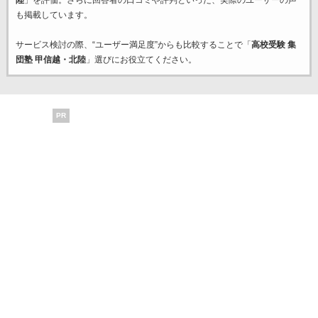
陸
」を評価。さらに回答者の口コミや評判といった、実際のユーザーの声
も掲載しています。
サービス検討の際、“ユーザー満足度”からも比較することで「
高校受験 集
団塾 甲信越・北陸
」選びにお役立てください。
PR