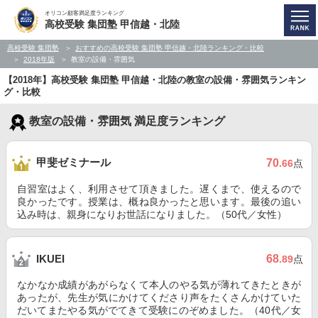
オリコン顧客満足度ランキング
高校受験 集団塾 甲信越・北陸
高校受験 集団塾
おすすめの高校受験 集団塾 甲信越・北陸ランキング・比較
2018年版
教室の設備・雰囲気
【2018年】高校受験 集団塾 甲信越・北陸の教室の設備・雰囲気ランキン
グ・比較
教室の設備・雰囲気 満足度ランキング
甲斐ゼミナール
70
.66
点
自習室はよく、利用させて頂きました。遅くまで、使えるので
良かったです。授業は、概ね良かったと思います。最後の追い
込み時は、親身になりお世話になりました。（50代／女性）
68
IKUEI
.89
点
なかなか成績があがらなくて本人のやる気が薄れてきたときが
あったが、先生が気にかけてくださり声をたくさんかけていた
だいてまたやる気がでてきて受験にのぞめました。（40代／女