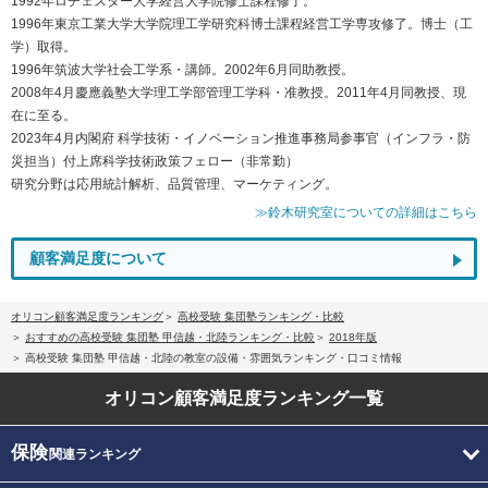
1992年ロチェスター大学経営大学院修士課程修了。
1996年東京工業大学大学院理工学研究科博士課程経営工学専攻修了。博士（工
学）取得。
1996年筑波大学社会工学系・講師。2002年6月同助教授。
2008年4月慶應義塾大学理工学部管理工学科・准教授。2011年4月同教授、現
在に至る。
2023年4月内閣府 科学技術・イノベーション推進事務局参事官（インフラ・防
災担当）付上席科学技術政策フェロー（非常勤）
研究分野は応用統計解析、品質管理、マーケティング。
≫鈴木研究室についての詳細はこちら
顧客満足度について
オリコン顧客満足度ランキング
高校受験 集団塾ランキング・比較
おすすめの高校受験 集団塾 甲信越・北陸ランキング・比較
2018年版
高校受験 集団塾 甲信越・北陸の教室の設備・雰囲気ランキング・口コミ情報
オリコン顧客満足度
ランキング一覧
保険
関連ランキング