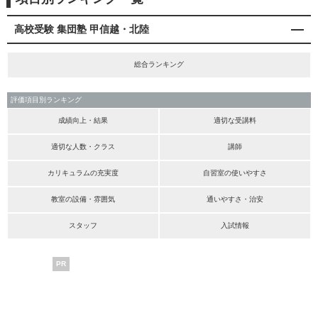
高校受験 集団塾 甲信越・北陸
総合ランキング
評価項目別ランキング
成績向上・結果
適切な受講料
適切な人数・クラス
講師
カリキュラムの充実度
自習室の使いやすさ
教室の設備・雰囲気
通いやすさ・治安
スタッフ
入試情報
PR