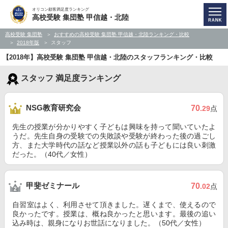
オリコン顧客満足度ランキング
高校受験 集団塾 甲信越・北陸
高校受験 集団塾
おすすめの高校受験 集団塾 甲信越・北陸ランキング・比較
2018年版
スタッフ
【2018年】高校受験 集団塾 甲信越・北陸のスタッフランキング・比較
スタッフ 満足度ランキング
NSG教育研究会
70
.29
点
先生の授業が分かりやすく子どもは興味を持って聞いていたよ
うだ。先生自身の受験での失敗談や受験が終わった後の過ごし
方、また大学時代の話など授業以外の話も子どもには良い刺激
だった。（40代／女性）
甲斐ゼミナール
70
.02
点
自習室はよく、利用させて頂きました。遅くまで、使えるので
良かったです。授業は、概ね良かったと思います。最後の追い
込み時は、親身になりお世話になりました。（50代／女性）