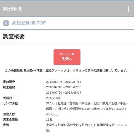
高校受験 塾
高校受験 塾 TOP
調査概要
サンプル数
335
人
この高校受験 集団塾 甲信越・北陸ランキングは、オリコンの以下の調査に基づいています。
事前調査
2018/03/26～2018/07/17
調査期間
2018/07/18～2018/07/30
2017/07/20～2017/08/07
更新日
2018/11/01
サンプル数
335人（北海道／首都圏／甲信越・北陸／東海／近畿／中国・
四国／九州を含む全国調査における総サンプル数10,810人）
規定人数
40人以上
調査企業数
11社
定義
中学生を対象に高校受験を目的とした集団授業を行っている
塾。