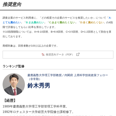
推奨意向
調査企業のサービス利用者に、「どの程度その企業のサービスを推奨したいか」について「
A:
とても薦めたい
」「
B:まあ薦めたい
」「
C:あまり薦めたくない
」「
D:全く薦めたくない
」の4段
階で評価をしてもらい比率を算出しています。
※10段階聴取については、A=9-10回答、B=6-8回答、C=3-5回答、D=1-2回答として割合を算
出しております。
商標対象は、回答者数が100人以上の企業です。
推奨意向データ（PDF）
ランキング監修
慶應義塾大学理工学部教授／内閣府 上席科学技術政策フェロー
（非常勤）
鈴木秀男
【経歴】
1989年慶應義塾大学理工学部管理工学科卒業。
1992年ロチェスター大学経営大学院修士課程修了。