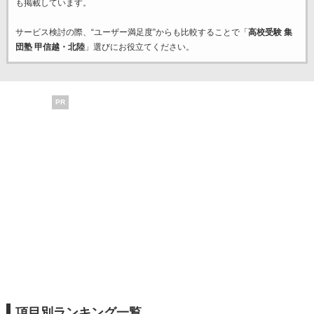
も掲載しています。
サービス検討の際、“ユーザー満足度”からも比較することで「
高校受験 集
団塾 甲信越・北陸
」選びにお役立てください。
PR
項目別ランキング一覧