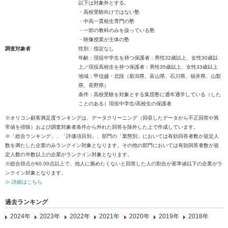
以下は対象外とする。
・高校受験向けではない塾
・中高一貫校生専門の塾
・一部の教科のみを扱っている塾
・映像授業が主体の塾
調査対象者
性別：指定なし
年齢：現役中学生を持つ保護者：男性32歳以上、女性30歳以
上／現役高校生を持つ保護者：男性35歳以上、女性33歳以上
地域：甲信越・北陸（新潟県、富山県、石川県、福井県、山梨
県、長野県）
条件：高校受験を対象とする集団塾に通年通学している（した
ことのある）現役中学生/高校生の保護者
※オリコン顧客満足度ランキングは、データクリーニング（回収したデータから不正回答や異
常値を排除）および調査対象者条件から外れた回答を除外した上で作成しています。
※「総合ランキング」、「評価項目別」、部門の「業態別」においては有効回答者数が規定人
数を満たした企業のみランクイン対象となります。その他の部門においては有効回答者数が規
定人数の半数以上の企業がランクイン対象となります。
※総合得点が60.00点以上で、他人に薦めたくないと回答した人の割合が基準値以下の企業がラ
ンクイン対象となります。
≫ 詳細はこちら
過去ランキング
2024年
2023年
2022年
2021年
2020年
2019年
2018年