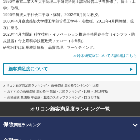
1996年東京工業大学大学院理工学研究科博士課程経営工学専攻修了。博士（工
学）取得。
1996年筑波大学社会工学系・講師。2002年6月同助教授。
2008年4月慶應義塾大学理工学部管理工学科・准教授。2011年4月同教授、現
在に至る。
2023年4月内閣府 科学技術・イノベーション推進事務局参事官（インフラ・防
災担当）付上席科学技術政策フェロー（非常勤）
研究分野は応用統計解析、品質管理、マーケティング。
≫鈴木研究室についての詳細はこちら
顧客満足度について
オリコン顧客満足度ランキング
高校受験 集団塾ランキング・比較
おすすめの高校受験 集団塾 甲信越・北陸ランキング・比較
2018年版
高校受験 集団塾 甲信越・北陸のスタッフランキング・口コミ情報
オリコン顧客満足度
ランキング一覧
保険
関連ランキング