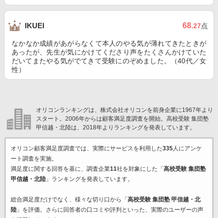
68
IKUEI
.27
点
なかなか成績があがらなくて本人のやる気が薄れてきたときが
あったが、先生が気にかけてくださり声をたくさんかけていた
だいてまたやる気がでてきて受験にのぞめました。（40代／女
性）
オリコンランキングは、株式会社オリコンを前身企業に1967年より
スタート。2006年からは顧客満足度調査を開始。高校受験 集団塾
甲信越・北陸は、2018年よりランキングを発表しています。
オリコン顧客満足度調査では、実際にサービスを利用した
335
人にアンケ
ート調査を実施。
満足度に関する回答を基に、調査企業
11
社を対象にした「
高校受験 集団塾
甲信越・北陸
」ランキングを発表しています。
総合満足度だけでなく、様々な切り口から「
高校受験 集団塾 甲信越・北
陸
」を評価。さらに回答者の口コミや評判といった、実際のユーザーの声