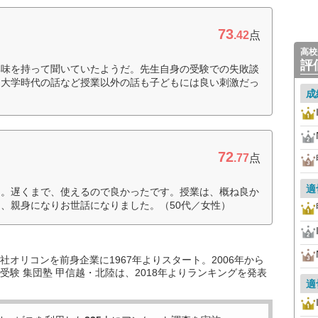
73
.42
点
高校
評
興味を持って聞いていたようだ。先生自身の受験での失敗談
た大学時代の話など授業以外の話も子どもには良い刺激だっ
成
72
.77
点
適
た。遅くまで、使えるので良かったです。授業は、概ね良か
、親身になりお世話になりました。（50代／女性）
オリコンを前身企業に1967年よりスタート。2006年から
験 集団塾 甲信越・北陸は、2018年よりランキングを発表
適