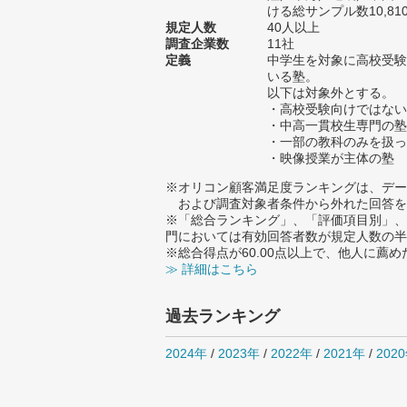
ける総サンプル数10,81
規定人数
40人以上
調査企業数
11社
定義
中学生を対象に高校受験
いる塾。
以下は対象外とする。
・高校受験向けではない
・中高一貫校生専門の塾
・一部の教科のみを扱っ
・映像授業が主体の塾
※オリコン顧客満足度ランキングは、デー
および調査対象者条件から外れた回答を
※「総合ランキング」、「評価項目別」、
門においては有効回答者数が規定人数の半
※総合得点が60.00点以上で、他人に
≫ 詳細はこちら
過去ランキング
2024年
/
2023年
/
2022年
/
2021年
/
202