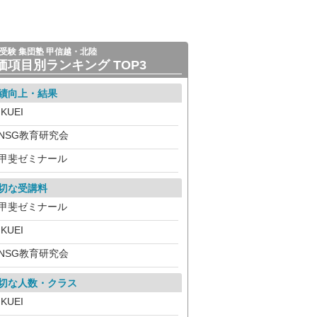
受験 集団塾 甲信越・北陸
価項目別ランキング TOP3
績向上・結果
IKUEI
NSG教育研究会
甲斐ゼミナール
切な受講料
甲斐ゼミナール
IKUEI
NSG教育研究会
切な人数・クラス
IKUEI