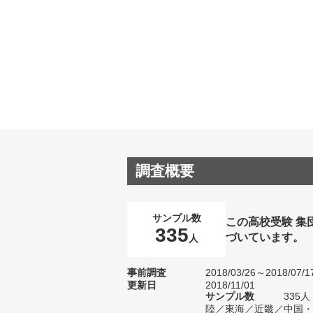
調査概要
サンプル数
この高校受験 集
335
づいています。
人
事前調査
2018/03/26～2018/07/1
更新日
2018/11/01
サンプル数
335
陸／東海／近畿／中国・