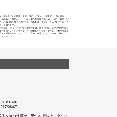
で公開されている情報（文字、写真、イラスト、画像データ等）及びこれ
・編集および構造などについての著作権は株式会社oricon MEに帰属してお
これらの情報を権利者の許可なく無断転載・複製などの二次利用を行うこ
禁じております。
で掲載しているすべての情報やデータは、当社の調査に基づいた結果から
ものとなりますが、サービスへの感想については、サービスの利用者が提
見解・感想となっており、当社の見解・意見ではないことをご理解いただ
ご覧ください。
018/07/30
017/08/07
し
生を持つ保護者：男性32歳以上、女性30