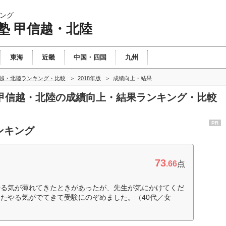
ング
塾 甲信越・北陸
東海
近畿
中国・四国
九州
信越・北陸ランキング・比較
2018年版
成績向上・結果
塾 甲信越・北陸の成績向上・結果ランキング・比較
PR
ンキング
73
.66
点
やる気が薄れてきたときがあったが、先生が気にかけてくだ
たやる気がでてきて受験にのぞめました。（40代／女