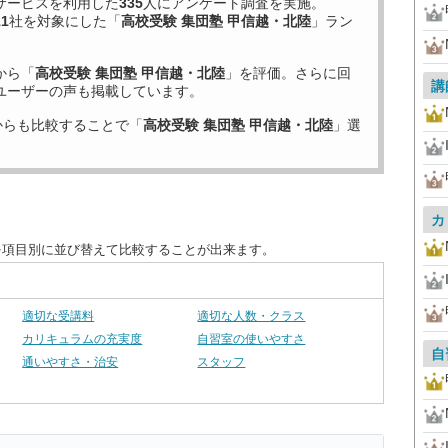
サービスを利用した
335
人にアンケート調査を実施。
11
社を対象にした「
高校受験 集団塾 甲信越・北陸
」ラン
から「
高校受験 集団塾 甲信越・北陸
」を評価。さらに回
講
ユーザーの声も掲載しています。
からも比較することで「
高校受験 集団塾 甲信越・北陸
」選
カ
を項目別に並び替えて比較することが出来ます。
適切な受講料
適切な人数・クラス
カリキュラムの充実度
自習室の使いやすさ
自
通いやすさ・治安
スタッフ