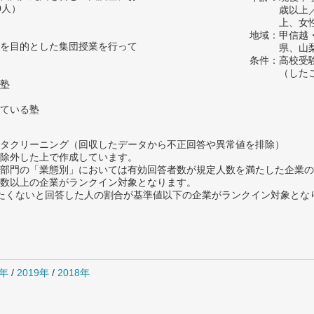
0人）
歳以上
上、女
地域：甲信越
を目的とした集団授業を行って
県、山
条件：高校受
（した
塾
ている塾
タクリーニング（回収したデータから不正回答や異常値を排除）
除外した上で作成しています。
部門の「業態別」においては有効回答者数が規定人数を満たした企業の
数以上の企業がランクイン対象となります。
薦めたくないと回答した人の割合が基準値以下の企業がランクイン対象とな
0年
/
2019年
/
2018年