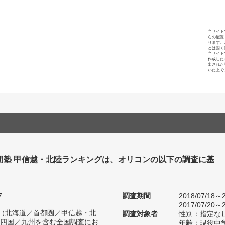
当サイト
らの配置
ります。
とは固く
当サイト
作成した
出された
いた上で
団塾 甲信越・北陸ランキングは、オリコンの以下の調査に基
7
調査期間
2018/07/18～2
2017/07/20～2
人（北海道／首都圏／甲信越・北
調査対象者
性別：指定な
四国／九州を含む全国調査にお
年齢：現役中学