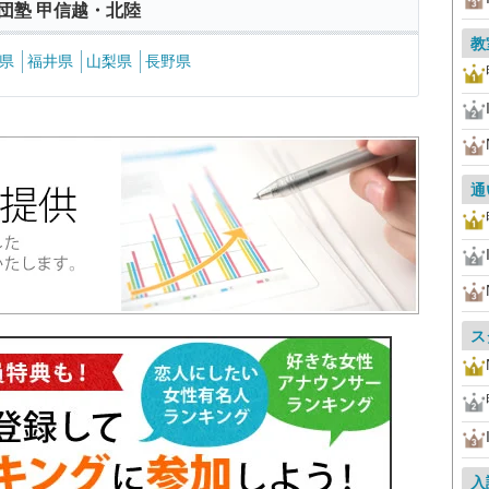
団塾 甲信越・北陸
教
県
福井県
山梨県
長野県
通
ス
入