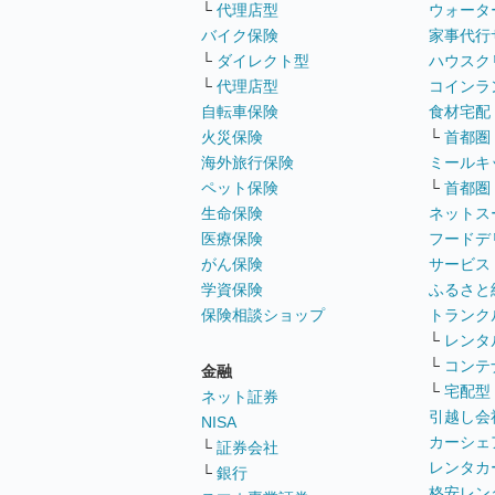
└
代理店型
ウォータ
バイク保険
家事代行
└
ダイレクト型
ハウスク
└
代理店型
コインラ
自転車保険
食材宅配
火災保険
└
首都圏
海外旅行保険
ミールキ
ペット保険
└
首都圏
生命保険
ネットス
医療保険
フードデ
がん保険
サービス
学資保険
ふるさと
保険相談ショップ
トランク
└
レンタ
└
コンテ
金融
└
宅配型
ネット証券
引越し会
NISA
カーシェ
└
証券会社
レンタカ
└
銀行
格安レン