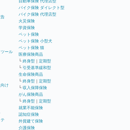
自動車保険 代理店型
バイク保険 ダイレクト型
バイク保険 代理店型
広告
火災保険
学資保険
ペット保険
ペット保険 小型犬
ペット保険 猫
トツール
医療保険商品
└
終身型
｜
定期型
└
引受基準緩和型
生命保険商品
└
終身型
｜
定期型
員向け
└
収入保障保険
がん保険商品
└
終身型
｜
定期型
就業不能保険
テ
認知症保険
ステ
外貨建て保険
介護保険