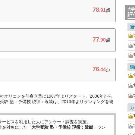
78
大学
.91
点
評
適
77
.90
点
講
76
.44
点
オリコンを前身企業に1967年よりスタート。2006年から
験 塾・予備校 現役：近畿は、2013年よりランキングを発
カ
サービスを利用した
人にアンケート調査を実施。
社を対象にした「
大学受験 塾・予備校 現役：近畿
」ラン