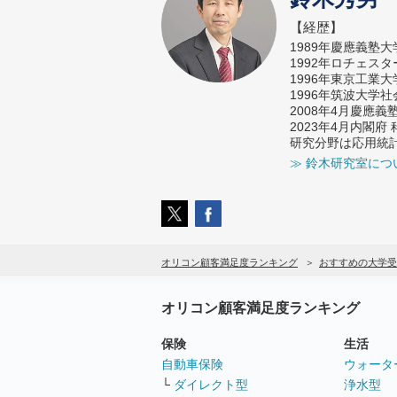
【経歴】
1989年慶應義塾
1992年ロチェス
1996年東京工業
1996年筑波大学
2008年4月慶應
2023年4月内閣
研究分野は応用統
≫ 鈴木研究室につ
オリコン顧客満足度ランキング
おすすめの大学受
オリコン顧客満足度ランキング
保険
生活
自動車保険
ウォータ
└
ダイレクト型
浄水型