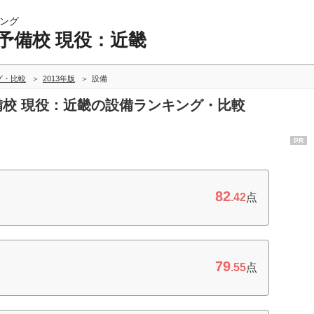
ング
予備校 現役：近畿
グ・比較
2013年版
設備
予備校 現役：近畿の設備ランキング・比較
PR
82
.42
点
79
.55
点