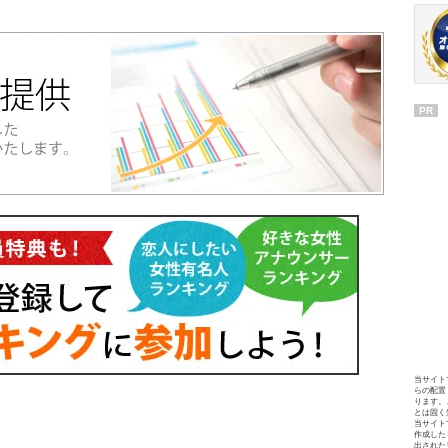
PR
当サイト
らの配置
ります。
とは固く
当サイト
作成した
出された