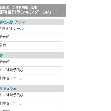
受験 塾・予備校 現役：近畿
価項目別ランキング TOP3
切な人数･クラス
創学ゼミナール
研伸館
駿台
師
研伸館
KEC近畿予備校
創学ゼミナール
リキュラム
KEC近畿予備校
創学ゼミナール