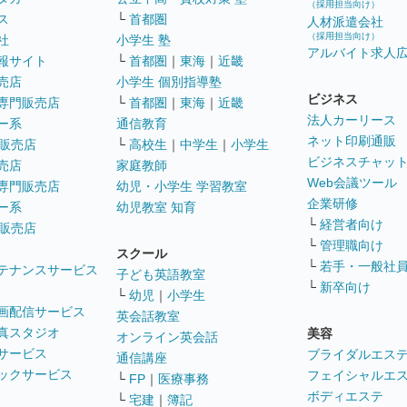
（採用担当向け）
ス
└
首都圏
人材派遣会社
（採用担当向け）
社
小学生 塾
アルバイト求人
報サイト
└
首都圏
｜
東海
｜
近畿
売店
小学生 個別指導塾
ビジネス
専門販売店
└
首都圏
｜
東海
｜
近畿
法人カーリース
ー系
通信教育
ネット印刷通販
販売店
└
高校生
｜
中学生
｜
小学生
ビジネスチャッ
売店
家庭教師
Web会議ツール
専門販売店
幼児・小学生 学習教室
企業研修
ー系
幼児教室 知育
└
経営者向け
販売店
└
管理職向け
スクール
└
若手・一般社
テナンスサービス
子ども英語教室
└
新卒向け
└
幼児
｜
小学生
画配信サービス
英会話教室
真スタジオ
美容
オンライン英会話
サービス
ブライダルエス
通信講座
ックサービス
フェイシャルエ
└
FP
｜
医療事務
ボディエステ
└
宅建
｜
簿記