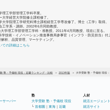
大学理工学部管理工学科卒業。
ター大学経営大学院修士課程修了。
大学大学院理工学研究科博士課程経営工学専攻修了。博士（工学）取得。
社会工学系・講師。2002年6月同助教授。
義塾大学理工学部管理工学科・准教授。2011年4月同教授、現在に至る。
府 科学技術・イノベーション推進事務局参事官（インフラ・防災担当）
計解析、品質管理、マーケティング。
いての詳細はこちら
験 塾・予備校 現役：近畿ランキング・比較
2013年版
大学受験 塾・予備校 現役
塾
人材
ーサーバー
大学受験 塾・予備校 現役
就活エージェン
└
首都圏
｜
東海
｜
近畿
就活サイト