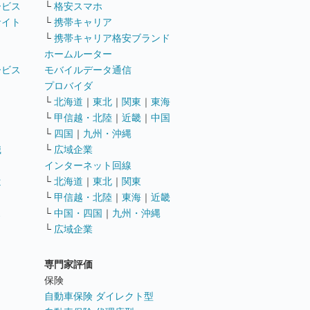
ービス
└
格安スマホ
サイト
└
携帯キャリア
└
携帯キャリア格安ブランド
ホームルーター
ービス
モバイルデータ通信
ト
プロバイダ
└
北海道
｜
東北
｜
関東
｜
東海
└
甲信越・北陸
｜
近畿
｜
中国
└
四国
｜
九州・沖縄
職
└
広域企業
インターネット回線
遣
└
北海道
｜
東北
｜
関東
└
甲信越・北陸
｜
東海
｜
近畿
ス
└
中国・四国
｜
九州・沖縄
└
広域企業
専門家評価
ト
保険
自動車保険 ダイレクト型