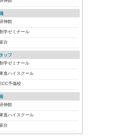
研伸館
備
研伸館
創学ゼミナール
駿台
タッフ
創学ゼミナール
東進ハイスクール
ECC予備校
報
研伸館
東進ハイスクール
駿台