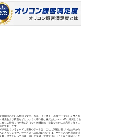
で公開されている情報（文字、写真、イラスト、画像データ等）及びこれ
・編集および構造などについての著作権は株式会社oricon MEに帰属してお
これらの情報を権利者の許可なく無断転載・複製などの二次利用を行うこ
禁じております。
で掲載しているすべての情報やデータは、当社の調査に基づいた結果から
ものとなりますが、サービスへの感想については、サービスの利用者が提
見解・感想となっており、当社の見解・意見ではないことをご理解いただ