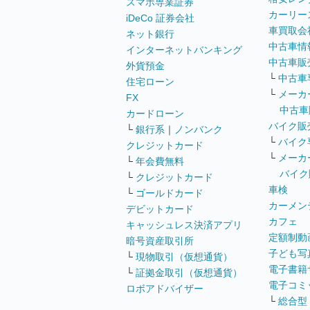
スマホ専業証券
カーリー
iDeCo 証券会社
車買取会
ネット銀行
中古車情
インターネットバンキング
中古車販
外貨預金
└
中古車
住宅ローン
└
メーカ
FX
中古車
カードローン
バイク販
└
銀行系
｜
ノンバンク
└
バイク
クレジットカード
└
メーカ
└
年会費無料
バイク
└
クレジットカード
車検
└
ゴールドカード
カーメン
デビットカード
カフェ
キャッシュレス決済アプリ
定額制動
暗号資産取引所
子ども写
└
現物取引（仮想通貨）
電子書籍
└
証拠金取引（仮想通貨）
電子コミ
ロボアドバイザー
└
総合型