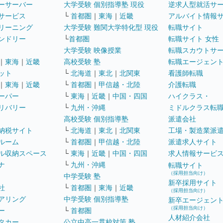
ーサーバー
大学受験 個別指導塾 現役
逆求人型就活サ
サービス
└
首都圏
｜
東海
｜
近畿
アルバイト情報
リーニング
大学受験 難関大学特化型 現役
転職サイト
ンドリー
└
首都圏
転職サイト 女性
大学受験 映像授業
転職スカウトサ
｜
東海
｜
近畿
高校受験 塾
転職エージェン
ット
└
北海道
｜
東北
｜
北関東
看護師転職
｜
東海
｜
近畿
└
首都圏
｜
甲信越・北陸
介護転職
ーパー
└
東海
｜
近畿
｜
中国・四国
ハイクラス・
リバリー
└
九州・沖縄
ミドルクラス転
高校受験 個別指導塾
派遣会社
納税サイト
└
北海道
｜
東北
｜
北関東
工場・製造業派
ルーム
└
首都圏
｜
甲信越・北陸
派遣求人サイト
ル収納スペース
└
東海
｜
近畿
｜
中国・四国
求人情報サービ
ナ
└
九州・沖縄
転職サイト
（採用担当向け）
中学受験 塾
新卒採用サイト
社
└
首都圏
｜
東海
｜
近畿
（採用担当向け）
アリング
中学受験 個別指導塾
新卒エージェン
（採用担当向け）
ー
└
首都圏
人材紹介会社
タカー
公立中高一貫校対策 塾