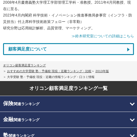
2008年4月慶應義塾大学理工学部管理工学科・准教授。2011年4月同教授、現
在に至る。
2023年4月内閣府 科学技術・イノベーション推進事務局参事官（インフラ・防
災担当）付上席科学技術政策フェロー（非常勤）
研究分野は応用統計解析、品質管理、マーケティング。
≫鈴木研究室についての詳細はこちら
顧客満足度について
オリコン顧客満足度ランキング
おすすめの大学受験 塾・予備校 現役：近畿ランキング・比較
2013年版
大学受験 塾・予備校 現役：近畿の情報ランキング・口コミ情報
オリコン顧客満足度
ランキング一覧
保険
関連ランキング
金融
関連ランキング
塾
関連ランキング