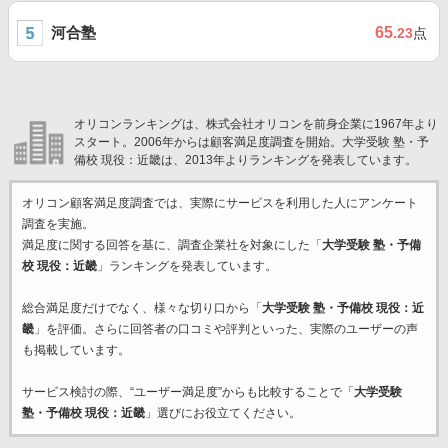
河合塾
65
.23
点
オリコンランキングは、株式会社オリコンを前身企業に1967年より
スタート。2006年からは顧客満足度調査を開始。大学受験 塾・予
備校 現役：近畿は、2013年よりランキングを発表しています。
オリコン顧客満足度調査では、実際にサービスを利用した
人にアンケート
調査を実施。
満足度に関する回答を基に、調査企業
社を対象にした「
大学受験 塾・予備
校 現役：近畿
」ランキングを発表しています。
総合満足度だけでなく、様々な切り口から「
大学受験 塾・予備校 現役：近
畿
」を評価。さらに回答者の口コミや評判といった、実際のユーザーの声
も掲載しています。
サービス検討の際、“ユーザー満足度”からも比較することで「
大学受験
塾・予備校 現役：近畿
」選びにお役立てください。