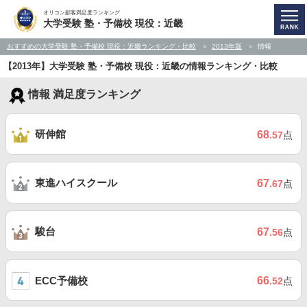
オリコン顧客満足度ランキング
大学受験 塾・予備校 現役：近畿
おすすめの大学受験 塾・予備校 現役：近畿ランキング・比較
2013年版
情報
【2013年】大学受験 塾・予備校 現役：近畿の情報ランキング・比較
情報 満足度ランキング
研伸館
68
.57
点
東進ハイスクール
67
.67
点
駿台
67
.56
点
ECC予備校
66
.52
点