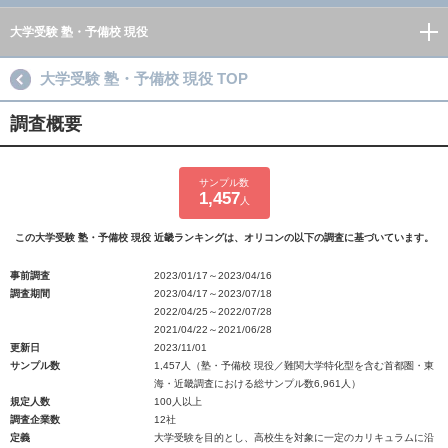
大学受験 塾・予備校 現役
大学受験 塾・予備校 現役 TOP
調査概要
サンプル数
1,457
人
この大学受験 塾・予備校 現役 近畿ランキングは、オリコンの以下の調査に基づいています。
事前調査
2023/01/17～2023/04/16
調査期間
2023/04/17～2023/07/18
2022/04/25～2022/07/28
2021/04/22～2021/06/28
更新日
2023/11/01
サンプル数
1,457人（塾・予備校 現役／難関大学特化型を含む首都圏・東
海・近畿調査における総サンプル数6,961人）
規定人数
100人以上
調査企業数
12社
定義
大学受験を目的とし、高校生を対象に一定のカリキュラムに沿