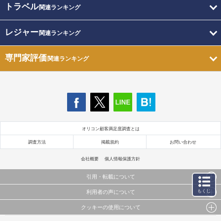
トラベル
関連ランキング
レジャー
関連ランキング
専門家評価
関連ランキング
オリコン顧客満足度調査とは
調査方法
掲載規約
お問い合わせ
会社概要
個人情報保護方針
引用・転載について
もくじ
利用者の声について
当サイトで公開されている情報（文字、写真、イラスト、画像データ等）及びこれらの配置・
編集および構造などについての著作権は株式会社oricon MEに帰属しております。
クッキーの使用について
当サイトに掲載している内容はすべてサービスの利用者が提出された見解・感想です。
これらの情報を権利者の許可なく無断転載・複製などの二次利用を行うことは固く禁じており
弊社が内容について正確性を含め一切保証するものではありません。
ます。