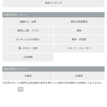
総合ランキング
評価項目別ランキング
成績向上・結果
適切な受講費用
適切な人数・クラス
講師
カリキュラムの充実さ
教室・自習室
通いやすさ・治安
スタッフ・チューター
入試情報
都道府県別ランキング
大阪府
兵庫県
※文字がグレーの部門は当社規定の条件を満たした企業が2社未満のため発表しておりません。
PR