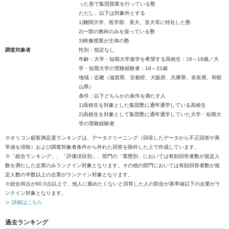
った形で集団授業を行っている塾
ただし、以下は対象外とする
1)難関大学、医学部、美大、音大等に特化した塾
2)一部の教科のみを扱っている塾
3)映像授業が主体の塾
調査対象者
性別：指定なし
年齢：大学・短期大学進学を希望する高校生：16～18歳／大
学・短期大学の受験経験者：18～22歳
地域：近畿（滋賀県、京都府、大阪府、兵庫県、奈良県、和歌
山県）
条件：以下どちらかの条件を満たす人
1)高校生を対象とした集団塾に通年通学している高校生
2)高校生を対象として集団塾に通年通学していた大学・短期大
学の受験経験者
※オリコン顧客満足度ランキングは、データクリーニング（回収したデータから不正回答や異
常値を排除）および調査対象者条件から外れた回答を除外した上で作成しています。
※「総合ランキング」、「評価項目別」、部門の「業態別」においては有効回答者数が規定人
数を満たした企業のみランクイン対象となります。その他の部門においては有効回答者数が規
定人数の半数以上の企業がランクイン対象となります。
※総合得点が60.0点以上で、他人に薦めたくないと回答した人の割合が基準値以下の企業がラ
ンクイン対象となります。
≫ 詳細はこちら
過去ランキング