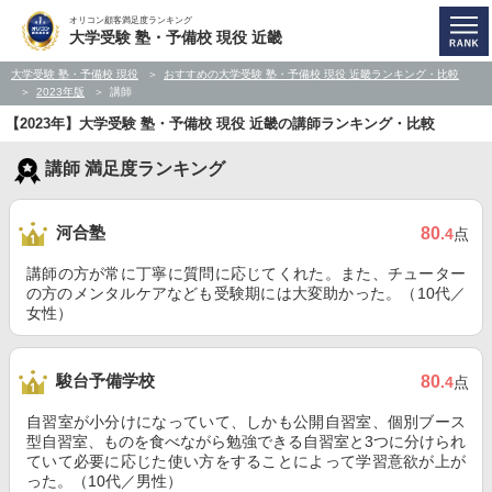
オリコン顧客満足度ランキング
大学受験 塾・予備校 現役 近畿
大学受験 塾・予備校 現役
おすすめの大学受験 塾・予備校 現役 近畿ランキング・比較
2023年版
講師
【2023年】大学受験 塾・予備校 現役 近畿の講師ランキング・比較
講師 満足度ランキング
河合塾
80
.4
点
講師の方が常に丁寧に質問に応じてくれた。また、チューター
の方のメンタルケアなども受験期には大変助かった。（10代／
女性）
駿台予備学校
80
.4
点
自習室が小分けになっていて、しかも公開自習室、個別ブース
型自習室、ものを食べながら勉強できる自習室と3つに分けられ
ていて必要に応じた使い方をすることによって学習意欲が上が
った。（10代／男性）