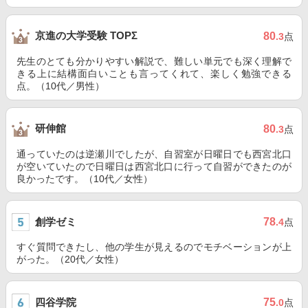
京進の大学受験 TOPΣ
80
.3
点
先生のとても分かりやすい解説で、難しい単元でも深く理解で
きる上に結構面白いことも言ってくれて、楽しく勉強できる
点。（10代／男性）
研伸館
80
.3
点
通っていたのは逆瀬川でしたが、自習室が日曜日でも西宮北口
が空いていたので日曜日は西宮北口に行って自習ができたのが
良かったです。（10代／女性）
創学ゼミ
78
.4
点
すぐ質問できたし、他の学生が見えるのでモチベーションが上
がった。（20代／女性）
四谷学院
75
.0
点