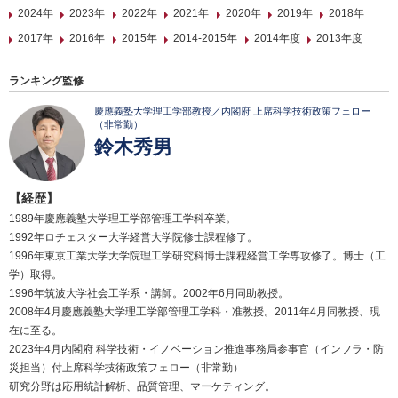
2024年
2023年
2022年
2021年
2020年
2019年
2018年
2017年
2016年
2015年
2014-2015年
2014年度
2013年度
ランキング監修
慶應義塾大学理工学部教授／内閣府 上席科学技術政策フェロー
（非常勤）
鈴木秀男
【経歴】
1989年慶應義塾大学理工学部管理工学科卒業。
1992年ロチェスター大学経営大学院修士課程修了。
1996年東京工業大学大学院理工学研究科博士課程経営工学専攻修了。博士（工
学）取得。
1996年筑波大学社会工学系・講師。2002年6月同助教授。
2008年4月慶應義塾大学理工学部管理工学科・准教授。2011年4月同教授、現
在に至る。
2023年4月内閣府 科学技術・イノベーション推進事務局参事官（インフラ・防
災担当）付上席科学技術政策フェロー（非常勤）
研究分野は応用統計解析、品質管理、マーケティング。