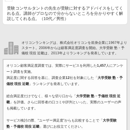
受験コンサルタントの先生が受験に対するアドバイスをしてく
れる点。講師がプロなので分からないところを分かりやすく解
説してくれる点。（10代／男性）
オリコンランキングは、株式会社オリコンを前身企業に1967年より
スタート。2006年からは顧客満足度調査を開始。大学受験 塾・予
備校 現役 近畿は、2013年よりランキングを発表しています。
オリコン顧客満足度調査では、実際にサービスを利用した
1,457
人にアンケ
ート調査を実施。
満足度に関する回答を基に、調査企業
12
社を対象にした「
大学受験 塾・予
備校 現役 近畿
」ランキングを発表しています。
総合満足度だけでなく、様々な切り口から「
大学受験 塾・予備校 現役 近
畿
」を評価。さらに回答者の口コミや評判といった、実際のユーザーの声
も掲載しています。
サービス検討の際、“ユーザー満足度”からも比較することで「
大学受験
塾・予備校 現役 近畿
」選びにお役立てください。