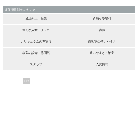
評価項目別ランキング
成績向上・結果
適切な受講料
適切な人数・クラス
講師
カリキュラムの充実度
自習室の使いやすさ
教室の設備・雰囲気
通いやすさ・治安
スタッフ
入試情報
PR