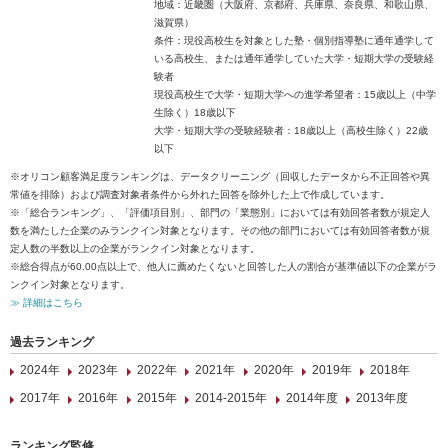
地域：近畿圏（大阪府、京都府、兵庫県、奈良県、和歌山県、
滋賀県）
条件：現役高校生を対象とした塾・個別指導塾に通年通学して
いる高校生、または通年通学していた大学・短期大学の受験経
験者
現役高校生で大学・短期大学への進学希望者：15歳以上（中学
生除く）18歳以下
大学・短期大学の受験経験者：18歳以上（高校生除く）22歳
以下
※オリコン顧客満足度ランキングは、データクリーニング（回収したデータから不正回答や異
常値を排除）および調査対象者条件から外れた回答を除外した上で作成しています。
※「総合ランキング」、「評価項目別」、部門の「業態別」においては有効回答者数が規定人
数を満たした企業のみランクイン対象となります。その他の部門においては有効回答者数が規
定人数の半数以上の企業がランクイン対象となります。
※総合得点が60.00点以上で、他人に薦めたくないと回答した人の割合が基準値以下の企業がラ
ンクイン対象となります。
≫ 詳細はこちら
過去ランキング
2024年
2023年
2022年
2021年
2020年
2019年
2018年
2017年
2016年
2015年
2014-2015年
2014年度
2013年度
ランキング監修