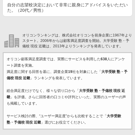
自分の志望校決定において非常に親身にアドバイスをいただい
た。（20代／男性）
オリコンランキングは、株式会社オリコンを前身企業に1967年より
スタート。2006年からは顧客満足度調査を開始。大学受験 塾・予
備校 現役 近畿は、2013年よりランキングを発表しています。
オリコン顧客満足度調査では、実際にサービスを利用した
638
人にアンケ
ート調査を実施。
満足度に関する回答を基に、調査企業
19
社を対象にした「
大学受験 塾・予
備校 現役 近畿
」ランキングを発表しています。
総合満足度だけでなく、様々な切り口から「
大学受験 塾・予備校 現役 近
畿
」を評価。さらに回答者の口コミや評判といった、実際のユーザーの声
も掲載しています。
サービス検討の際、“ユーザー満足度”からも比較することで「
大学受験
塾・予備校 現役 近畿
」選びにお役立てください。