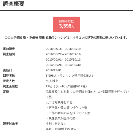
調査概要
回答者総数
3,598
人
この大学受験 塾・予備校 現役 近畿ランキングは、オリコンの以下の調査に基づいています。
事前調査
2016/05/16～2016/08/19
調査期間
2016/08/22～2016/09/16
2015/09/01～2015/10/13
2014/08/26～2014/09/30
更新日
2016/12/01
回答者数
3,598人（ランキング使用時638人）
規定人数
50人以上
調査企業数
19社（ランキング使用時19社）
定義
現役高校生を対象に大学受験を目的とした集団授業を行ってい
る塾。
以下は対象外とする。
・医学部や美大等に特化した塾
・一部の教科のみを扱っている塾
・映像授業が主体の塾
調査対象者
性別：指定なし
年齢：15歳以上22歳以下