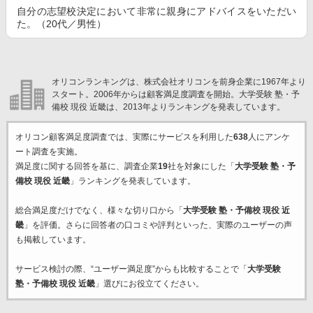
自分の志望校決定において非常に親身にアドバイスをいただい
た。（20代／男性）
オリコンランキングは、株式会社オリコンを前身企業に1967年より
スタート。2006年からは顧客満足度調査を開始。大学受験 塾・予
備校 現役 近畿は、2013年よりランキングを発表しています。
オリコン顧客満足度調査では、実際にサービスを利用した
638
人にアンケ
ート調査を実施。
満足度に関する回答を基に、調査企業
19
社を対象にした「
大学受験 塾・予
備校 現役 近畿
」ランキングを発表しています。
総合満足度だけでなく、様々な切り口から「
大学受験 塾・予備校 現役 近
畿
」を評価。さらに回答者の口コミや評判といった、実際のユーザーの声
も掲載しています。
サービス検討の際、“ユーザー満足度”からも比較することで「
大学受験
塾・予備校 現役 近畿
」選びにお役立てください。