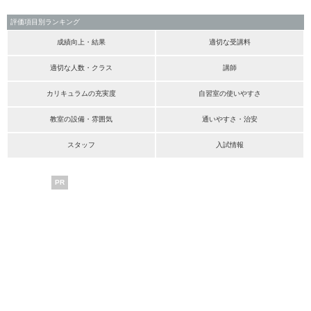
評価項目別ランキング
成績向上・結果
適切な受講料
適切な人数・クラス
講師
カリキュラムの充実度
自習室の使いやすさ
教室の設備・雰囲気
通いやすさ・治安
スタッフ
入試情報
PR