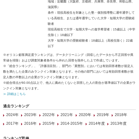
地域：近畿圏（大阪府、京都府、兵庫県、奈良県、和歌山県、
滋賀県）
条件：現役高校生を対象とした塾・個別指導塾に通年通学して
いる高校生、または通年通学していた大学・短期大学の受験経
験者
現役高校生で大学・短期大学への進学希望者：15歳以上（中学
生除く）18歳以下
大学・短期大学の受験経験者：18歳以上（高校生除く）22歳
以下
※オリコン顧客満足度ランキングは、データクリーニング（回収したデータから不正回答や異
常値を排除）および調査対象者条件から外れた回答を除外した上で作成しています。
※「総合ランキング」、「評価項目別」、部門の「業態別」においては有効回答者数が規定人
数を満たした企業のみランクイン対象となります。その他の部門においては有効回答者数が規
定人数の半数以上の企業がランクイン対象となります。
※総合得点が60.00点以上で、他人に薦めたくないと回答した人の割合が基準値以下の企業がラ
ンクイン対象となります。
≫ 詳細はこちら
過去ランキング
2024年
2023年
2022年
2021年
2020年
2019年
2018年
2017年
2016年
2015年
2014-2015年
2014年度
2013年度
ランキング監修