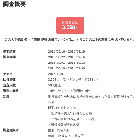
調査概要
回答者総数
3,598
人
この大学受験 塾・予備校 現役 近畿ランキングは、オリコンの以下の調査に基づいています。
事前調査
2016/05/16～2016/08/19
調査期間
2016/08/22～2016/09/16
2015/09/01～2015/10/13
2014/08/26～2014/09/30
更新日
2016/12/01
回答者数
3,598人（ランキング使用時638人）
規定人数
50人以上
調査企業数
19社（ランキング使用時19社）
定義
現役高校生を対象に大学受験を目的とした集団授業を行ってい
る塾。
以下は対象外とする。
・医学部や美大等に特化した塾
・一部の教科のみを扱っている塾
・映像授業が主体の塾
調査対象者
性別：指定なし
年齢：15歳以上22歳以下